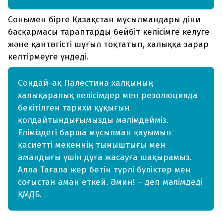
Сонымен бірге Қазақстан мұсылмандары діни
басқармасы тараптарды бейбіт келісімге келуге
және қантөгісті шұғыл тоқтатып, халыққа зарар
келтірмеуге үндеді.
Сондай-ақ Палестина халқының
халықаралық келісімдер мен резолюцияда
бекітілген тарихи құқығын
қолдайтындығымызды мәлімдейміз.
Еліміздегі барша мұсылман қауымын
қасиетті мекеннің тыныштығы мен
амандығы үшін дұға жасауға шақырамыз.
Алла Тағала жер бетін түрлі бүліктер мен
соғыстан аман еткей. Әмин! – деп мәлімдеді
ҚМДБ.