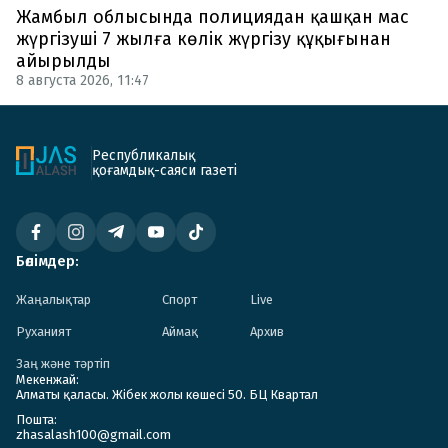
Жамбыл облысында полициядан қашқан мас
жүргізуші 7 жылға көлік жүргізу құқығынан
айырылды
8 августа 2026, 11:47
Республикалық
қоғамдық-саяси газеті
Бөлімдер:
Жаңалықтар
Спорт
Live
Руханият
Аймақ
Архив
Заң және тәртіп
Мекенжай:
Алматы қаласы. Жібек жолы көшесі 50. БЦ Квартал
Пошта:
zhasalash100@gmail.com