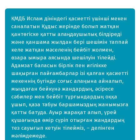
ҚМДБ Ислам дініндегі қасиетті үшінші мекен
саналатын Құдыс жерінде болып жатқан
қантөгіске қатты алаңдаушылық білдіреді
және қаншама жылдан бері шешімін таппай
келе жатқан мәселенің бейбіт жолмен,
өзара ымыра аясында шешілуін тілейді.
Адамзат баласын бірлік пен игілікке
шақырған пайғамбарлар ізі қалған қасиетті
мекеннің бүгінде соғыс алаңына айналып,
мыңдаған бейкүнә жандардың, әсіресе
сәбилер мен бейбіт тұрғындардың оққа
ұшып, қаза табуы баршамыздың жанымызға
қатты батуда. Ауыр жарақат алып, үрей
құшағында өмір сүріп отырған жандардың
тез сауығып кетуін тілейміз, – делінген
мәлімдемеде.