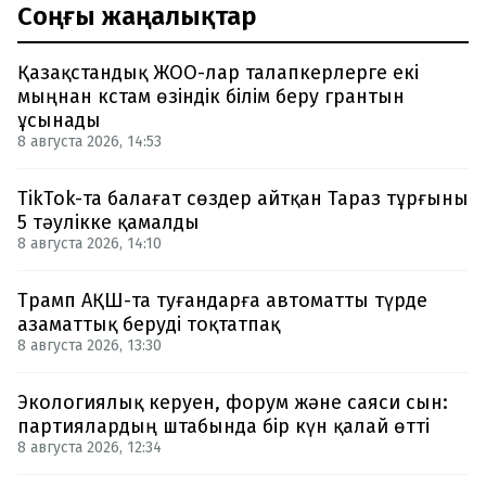
Соңғы жаңалықтар
Қазақстандық ЖОО-лар талапкерлерге екі
мыңнан кстам өзіндік білім беру грантын
ұсынады
8 августа 2026, 14:53
TikTok-та балағат сөздер айтқан Тараз тұрғыны
5 тәулікке қамалды
8 августа 2026, 14:10
Трамп АҚШ-та туғандарға автоматты түрде
азаматтық беруді тоқтатпақ
8 августа 2026, 13:30
Экологиялық керуен, форум және саяси сын:
партиялардың штабында бір күн қалай өтті
8 августа 2026, 12:34