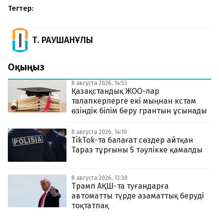
Тегтер:
Т. РАУШАНҰЛЫ
Оқыңыз
8 августа 2026, 14:53
Қазақстандық ЖОО-лар
талапкерлерге екі мыңнан кстам
өзіндік білім беру грантын ұсынады
8 августа 2026, 14:10
TikTok-та балағат сөздер айтқан
Тараз тұрғыны 5 тәулікке қамалды
8 августа 2026, 13:30
Трамп АҚШ-та туғандарға
автоматты түрде азаматтық беруді
тоқтатпақ