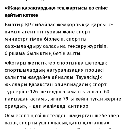
«Жаңа қазақтардың» тең жартысы өз еліне
қайтып кеткен
Былтыр ҚР сыбайлас жемқорлыққа қарсы іс-
қимыл агенттігі туризм және спорт
министрлігімен бірлесіп, спортты
қаржыландыру саласына тексеру жүргізіп,
біршама былықтың бетін ашты.
«Жоғары жетістіктер спортында шетелдік
спортшылардың натурализация процесі
қалыпты жағдайға айналды. Тәуелсіздік
жылдары Қазақстан олимпиадалық спорт
түрлеріне 126 шетелдік азаматты алған, 60
пайыздан астамы, яғни 79-ы кейін туған жеріне
оралды», – деп мәлімдеді антикор.
Осы есептің өзі шетелден шақырған шеберлер
қазақ спорты үшін «қасық қаны қалғанша»