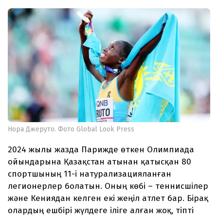
Нора Джеруто. Фото Global Look Press
2024 жылы жазда Парижде өткен Олимпиада
ойындарына Қазақстан атынан қатысқан 80
спортшының 11-і натурализацияланған
легионерлер болатын. Оның көбі – теннисшілер
және Кениядан келген екі жеңіл атлет бар. Бірақ
олардың ешбірі жүлдеге іліге алған жоқ, тіпті