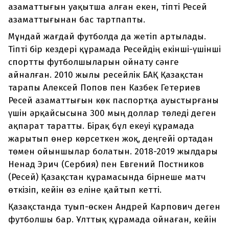
азаматтығын уақытша алған екен, тіпті Ресей
азаматтығынан бас тартпапты.
Мұндай жағдай футболда да жетіп артылады.
Тіпті бір кездері құрамада Ресейдің екінші-үшінші
спортты футболшыларын ойнату сәнге
айналған. 2010 жылы ресейлік БАҚ Қазақстан
тарапы Алексей Попов пен Казбек Гетериев
Ресей азаматтығын көк паспортқа ауыстырғаны
үшін әрқайсысына 300 мың доллар төледі деген
ақпарат таратты. Бірақ бұл екеуі құрамада
жарытып өнер көрсеткен жоқ, деңгейі ортадан
төмен ойыншылар болатын. 2018-2019 жылдары
Ненад Эрич (Сербия) пен Евгений Постников
(Ресей) Қазақстан құрамасында бірнеше матч
өткізіп, кейін өз еліне қайтып кетті.
Қазақстанда туып-өскен Андрей Карпович деген
футболшы бар. Ұлттық құрамада ойнаған, кейін