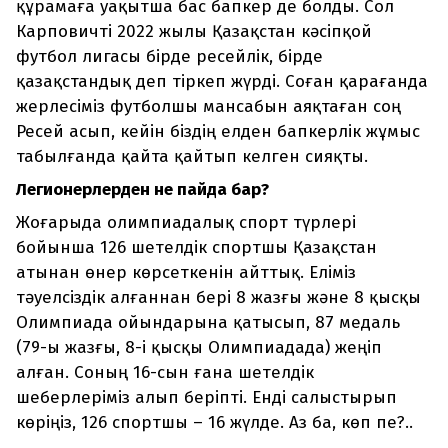
құрамаға уақытша бас бапкер де болды. Сол
Карповичті 2022 жылы Қазақстан кәсіпқой
футбол лигасы бірде ресейлік, бірде
қазақстандық деп тіркеп жүрді. Соған қарағанда
жерлесіміз футболшы мансабын аяқтаған соң
Ресей асып, кейін біздің елден бапкерлік жұмыс
табылғанда қайта қайтып келген сияқты.
Легионерлерден не пайда бар?
Жоғарыда олимпиадалық спорт түрлері
бойынша 126 шетелдік спортшы Қазақстан
атынан өнер көрсеткенін айттық. Еліміз
тәуелсіздік алғаннан бері 8 жазғы және 8 қысқы
Олимпиада ойындарына қатысып, 87 медаль
(79-ы жазғы, 8-і қысқы Олимпиадада) жеңіп
алған. Соның 16-сын ғана шетелдік
шеберлеріміз алып беріпті. Енді салыстырып
көріңіз, 126 спортшы – 16 жүлде. Аз ба, көп пе?..