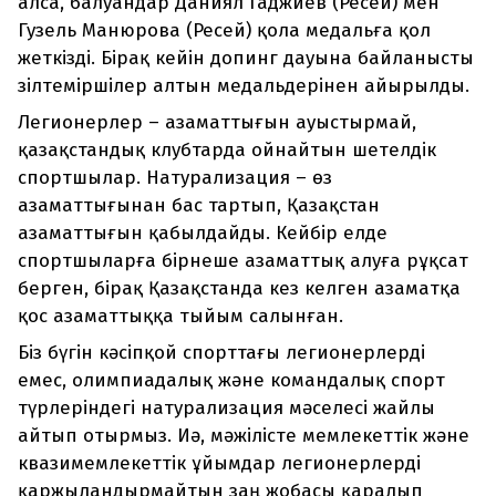
алса, балуандар Даниял Гаджиев (Ресей) мен
Гузель Манюрова (Ресей) қола медальға қол
жеткізді. Бірақ кейін допинг дауына байланысты
зілтеміршілер алтын медальдерінен айырылды.
Легионерлер – азаматтығын ауыстырмай,
қазақстандық клубтарда ойнайтын шетелдік
спортшылар. Натурализация – өз
азаматтығынан бас тартып, Қазақстан
азаматтығын қабылдайды. Кейбір елде
спортшыларға бірнеше азаматтық алуға рұқсат
берген, бірақ Қазақстанда кез келген азаматқа
қос азаматтыққа тыйым салынған.
Біз бүгін кәсіпқой спорттағы легионерлерді
емес, олимпиадалық және командалық спорт
түрлеріндегі натурализация мәселесі жайлы
айтып отырмыз. Иә, мәжілісте мемлекеттік және
квазимемлекеттік ұйымдар легионерлерді
қаржыландырмайтын заң жобасы қаралып