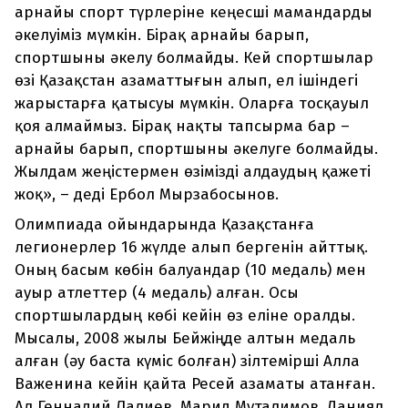
арнайы спорт түрлеріне кеңесші мамандарды
әкелуіміз мүмкін. Бірақ арнайы барып,
спортшыны әкелу болмайды. Кей спортшылар
өзі Қазақстан азаматтығын алып, ел ішіндегі
жарыстарға қатысуы мүмкін. Оларға тосқауыл
қоя алмаймыз. Бірақ нақты тапсырма бар –
арнайы барып, спортшыны әкелуге болмайды.
Жылдам жеңістермен өзімізді алдаудың қажеті
жоқ», – деді Ербол Мырзабосынов.
Олимпиада ойындарында Қазақстанға
легионерлер 16 жүлде алып бергенін айттық.
Оның басым көбін балуандар (10 медаль) мен
ауыр атлеттер (4 медаль) алған. Осы
спортшылардың көбі кейін өз еліне оралды.
Мысалы, 2008 жылы Бейжіңде алтын медаль
алған (әу баста күміс болған) зілтемірші Алла
Важенина кейін қайта Ресей азаматы атанған.
Ал Геннадий Лалиев, Марид Муталимов, Даниял