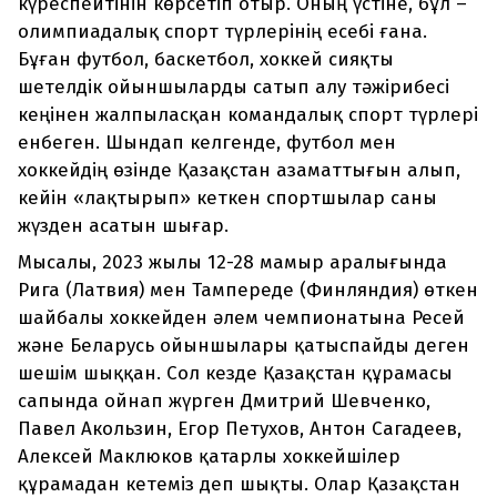
күреспейтінін көрсетіп отыр. Оның үстіне, бұл –
олимпиадалық спорт түрлерінің есебі ғана.
Бұған футбол, баскетбол, хоккей сияқты
шетелдік ойыншыларды сатып алу тәжірибесі
кеңінен жалпыласқан командалық спорт түрлері
енбеген. Шындап келгенде, футбол мен
хоккейдің өзінде Қазақстан азаматтығын алып,
кейін «лақтырып» кеткен спортшылар саны
жүзден асатын шығар.
Мысалы, 2023 жылы 12-28 мамыр аралығында
Рига (Латвия) мен Тампереде (Финляндия) өткен
шайбалы хоккейден әлем чемпионатына Ресей
және Беларусь ойыншылары қатыспайды деген
шешім шыққан. Сол кезде Қазақстан құрамасы
сапында ойнап жүрген Дмитрий Шевченко,
Павел Акользин, Егор Петухов, Антон Сагадеев,
Алексей Маклюков қатарлы хоккейшілер
құрамадан кетеміз деп шықты. Олар Қазақстан