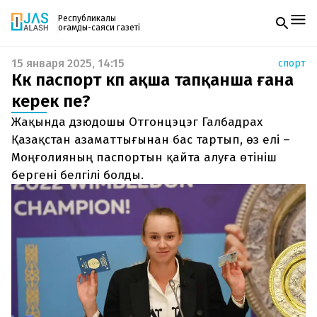
Республикалық
қоғамдық-саяси газеті
15 января 2025, 14:15
спорт
Жаңалықтар
Көк паспорт көп ақша тапқанша ғана
Спорт
Газетке жазылу
Live
керек пе?
PDF форматтағы газетті ай сайын электронды
Руханият
Жақында дзюдошы Отгонцэцэг Галбадрах
поштаңызға алып отырыңыз. Жаңа нөмір
Аймақ
шыққан сәтте сізге бірден жіберіледі. Тек email
Қазақстан азаматтығынан бас тартып, өз елі –
Архив
енгізіңіз, біз қалғанын өзіміз жібереміз.
Заң және тәртіп
Моңғолияның паспортын қайта алуға өтініш
бергені белгілі болды.
Редакциямен байланыс
+7 708 604 51 06
Жарнама бөлімі
+7 701 220 64 52
Пошта
zhasalash100@gmail.com