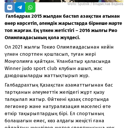
Фото: Sputnik / Владислав Воднев
Галбадрах 2015 жылдан бастап Қазақстан атынан
өнер көрсетіп, әлемдік жарыстарда бірнеше мәрте
топ жарған. Ең үлкен жетістігі – 2016 жылғы Рио
Олимпиадасының қола жүлдесі.
Ол 2021 жылғы Токио Олимпиадасынан кейін
үлкен спортпен қоштасып, туған жері
Моңғолияға қайтқан. Ұланбатыр қаласында
Winner judo sport club клубын ашып, жас
дзюдошыларды жаттықтырып жүр.
Галбадрахтың Қазақстан азаматтығынан бас
тартқанын әлеуметтік желідегі жұрт қызу
талқылап жатыр. Өйткені қазақ спортында
легионер және натурализация мәселесі өте
өткір тақырыптардың бірі. Ел спортының
болашағын емес, көз алдағы жеңісті ғана
ойлайтын шенділер шетел спортшысына көк