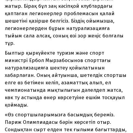
жатыр. Бірақ бұл заң кәсіпқой клубтардағы
қаптаған легионерлер проблемасын қалай
шешетіні қазірше белгісіз. Біздің ойымызша,
легионерлерден бұрын натурализацияға
тыйым сала алсақ, соның өзі зор жеңіс болғалы
тұр.
Былтыр қыркүйекте туризм және спорт
министрі Ербол Мырзабосынов спорттағы
натурализацияға шектеу қойылатынын
хабарлаған. Оның айтуынша, шетелдік спортшы
елге өз бетімен келіп, азаматтық алып, ел
чемпионатында мықтылығын дәлелдеп жатса,
көк ту астында өнер көрсетуіне ешкім тосқауыл
қоймады.
«Өз спортшыларымызға басымдық береміз.
Париж Олимпиадасы бәрін көрсетіп отыр.
Сондықтан сырт елден тек ғылыми бағыттарды,