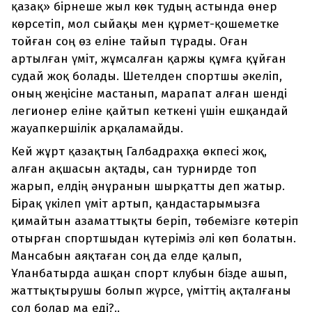
қазақ» бірнеше жыл көк тудың астында өнер
көрсетіп, мол сыйақы мен құрмет-қошеметке
тойған соң өз еліне тайып тұрады. Оған
артылған үміт, жұмсалған қаржы құмға құйған
судай жоқ болады. Шетелден спортшы әкеліп,
оның жеңісіне мастанып, марапат алған шенді
легионер еліне қайтып кеткені үшін ешқандай
жауапкершілік арқаламайды.
Кей жұрт қазақтың Галбадрахқа өкпесі жоқ,
алған ақшасын ақтады, сан турнирде топ
жарып, елдің әнұранын шырқатты деп жатыр.
Бірақ үкілеп үміт артып, қандастарымызға
қимайтын азаматтықты беріп, төбемізге көтеріп
отырған спортшыдан күтеріміз әлі көп болатын.
Мансабын аяқтаған соң да елде қалып,
Ұланбатырда ашқан спорт клубын бізде ашып,
жаттықтырушы болып жүрсе, үміттің ақталғаны
сол болар ма еді?..