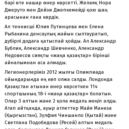
бәрі өте нашар өнер көрсетті. Желаяқ Нора
Джеруто мен Дейзи Джепкемейді қою шаң
арасынан ғана көрдік.
Ал теннисші Юлия Путинцева мен Елена
Рыбакина денсаулық жайын сылтауратып,
дүбірлі додаға қатыспай қойды. Ал Александр
Бублик, Александр Шевченко, Александр
Недовесов сияқты «жаңа қазақтар» бірінші
айналымнан аса алмады.
Легионерлеріміз 2012 жылғы Олимпиада
ойындарында ең көп олжа салды. Лондонда
Қазақстан атынан өнер көрсеткен 114
спортшының 18-і «жаңа қазақтар» болатын.
Олар 3 алтын және 2 қола медаль жеңіп алды.
Атап айтқанда, ауыр атлеттер Майя Манеза
(Қырғызстан), Зүлфия Чиншанло (Қытай) және
Светлана Подобедова (Ресей) алтын медаль