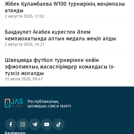
Жібек Құламбаева W100 турнирінің жеңімпазы
атанды
2 августа 2026, 17:02
Бақдәулет Ағабек күрестен Әлем
чемпионатында алтын медаль жеңіп алды
2 августа 2026, 14:21
Швецияда футбол турнирінен кейін
эфиопиялық жасөспірімдер командасы із-
түзсіз жоғалды
31 июля 2026, 09:47
Республикалық
қоғамдық-саяси газеті
Бөлімдер: