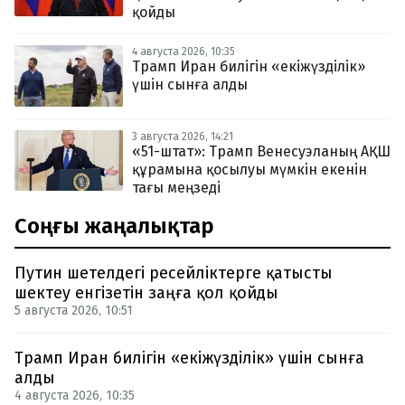
қойды
4 августа 2026, 10:35
Трамп Иран билігін «екіжүзділік»
үшін сынға алды
3 августа 2026, 14:21
«51-штат»: Трамп Венесуэланың АҚШ
құрамына қосылуы мүмкін екенін
тағы меңзеді
Соңғы жаңалықтар
Путин шетелдегі ресейліктерге қатысты
шектеу енгізетін заңға қол қойды
5 августа 2026, 10:51
Трамп Иран билігін «екіжүзділік» үшін сынға
алды
4 августа 2026, 10:35