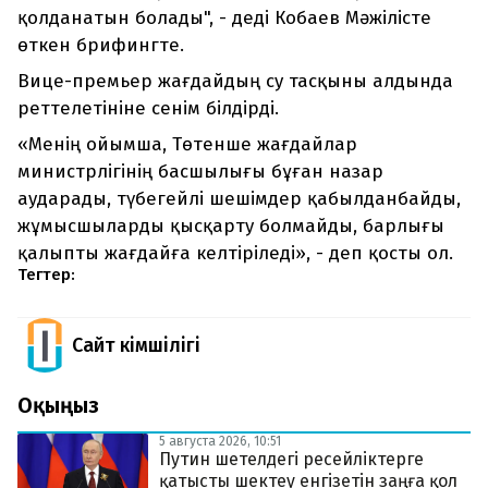
қолданатын болады", - деді Кобаев Мәжілісте
өткен брифингте.
Вице-премьер жағдайдың су тасқыны алдында
реттелетініне сенім білдірді.
«Менің ойымша, Төтенше жағдайлар
министрлігінің басшылығы бұған назар
аударады, түбегейлі шешімдер қабылданбайды,
жұмысшыларды қысқарту болмайды, барлығы
қалыпты жағдайға келтіріледі», - деп қосты ол.
Тегтер:
Сайт Әкімшілігі
Оқыңыз
5 августа 2026, 10:51
Путин шетелдегі ресейліктерге
қатысты шектеу енгізетін заңға қол