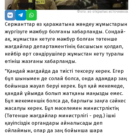
Фото: из открытых источников
Сержанттар өз қаражатына жөндеу жұмыстарын
жүргізуге мәжбүр болғаны хабарланды. Сондай-
ақ, жұмыстан кетуге мәжбүр болған төтенше
жағдайлар департаментінің басшысын қолдап,
кейбір өрт сөндірушілер жұмыстан кету туралы
өтініш жазғаны хабарланды.
"Қандай жағдайда да тиісті тексеру керек. Егер
бұл шынымен де солай болса, онда адамдар заң
бойынша жауап беруі керек. Бұл қай мекемеде,
қандай ұйымда болып жатқаны маңызды емес.
Бұл жекеменшік болса да, барлығы заңға сәйкес
жасалуы керек. Бұл мәселемен министрліктің
(Төтенше жағдайлар министрлігі - ред.) ішкі
қауіпсіздік органдары айналысады деп
ойлаймын, олар да заң бойынша шара