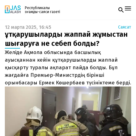
Республикалық
қоғамдық-саяси газеті
12 марта 2025, 16:45
Саясат
Жаңалықтар
Құтқарушыларды жаппай жұмыстан
Спорт
Газетке жазылу
Live
шығаруға не себеп болды?
PDF форматтағы газетті ай сайын электронды
Руханият
Желіде Ақмола облысында басшылық
поштаңызға алып отырыңыз. Жаңа нөмір
Аймақ
шыққан сәтте сізге бірден жіберіледі. Тек email
ауысқаннан кейін құтқарушыларды жаппай
Архив
енгізіңіз, біз қалғанын өзіміз жібереміз.
Заң және тәртіп
қысқарту туралы ақпарат пайда болды. Бұл
жағдайға Премьер-Министрдің бірінші
Редакциямен байланыс
орынбасары Ермек Көшербаев түсініктеме берді.
+7 708 604 51 06
Жарнама бөлімі
+7 701 220 64 52
Пошта
zhasalash100@gmail.com