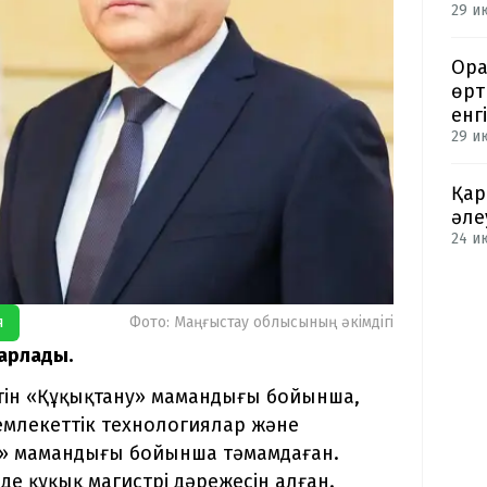
29 и
Ора
өрт
енгі
29 и
Қар
әле
24 ию
я
Фото: Маңғыстау облысының әкімдігі
барлады.
тін «Құқықтану» мамандығы бойынша,
емлекеттік технологиялар және
сі» мамандығы бойынша тәмамдаған.
е құқық магистрі дәрежесін алған.