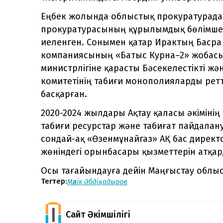
Еңбек жолында облыстық прокуратурада 
прокуратурасының құрылымдық бөлімше
иеленген. Сонымен қатар Ирактың Баср
компаниясының «Батыс Курна–2» жобасы
министрлігіне қарасты Бәсекелестікті ж
комитетінің табиғи монополияларды рет
басқарған.
2020-2024 жылдары Ақтау қаласы әкімін
табиғи ресурстар және табиғат пайдала
сондай-ақ «Өзенмұнайгаз» АҚ бас дире
жөніндегі орынбасары қызметтерін атқар
Осы тағайындауға дейін Маңғыстау облы
Тегтер:
Мәлік Әбдіқадыров
Сайт Әкімшілігі