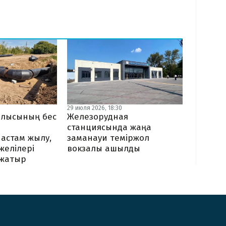
29 июля 2026, 18:30
блысының бес
Железорудная
станциясында жаңа
астам жылу,
заманауи теміржол
 желілері
вокзалы ашылды
жатыр