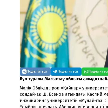
Поделиться
Поделиться
Поделитьс
Бұл туралы Маңғыстау облысы әкімдігі ха
Мәлік Әбдіқадыров «Қайнар» университе
сондай-ақ Ш. Есенов атындағы Каспий м
инжиниринг университетін «Мұнай-газ і
Ұлыбританиядағы Абердин университетінд