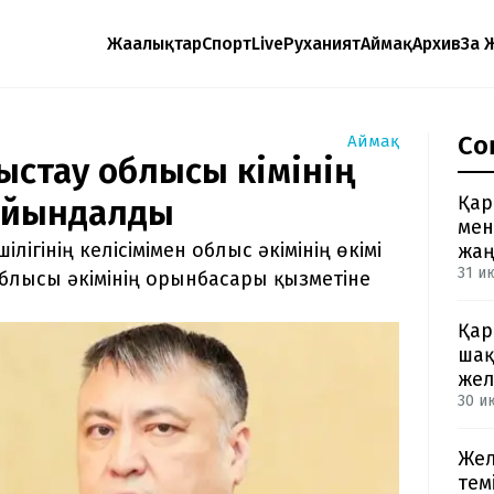
Жаңалықтар
Спорт
Live
Руханият
Аймақ
Архив
Заң 
Со
Аймақ
ыстау облысы әкімінің
Қар
айындалды
мен
ігінің келісімімен облыс әкімінің өкімі
жа
31 и
блысы әкімінің орынбасары қызметіне
Қар
шақ
жел
30 ию
Жел
тем