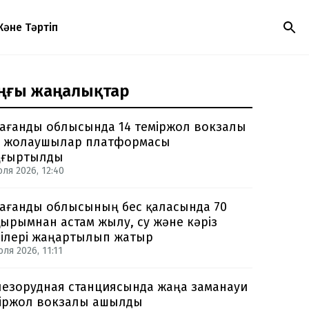
Және Тәртіп
ңғы жаңалықтар
ағанды облысында 14 теміржол вокзалы
 жолаушылар платформасы
ңғыртылды
юля 2026, 12:40
ағанды облысының бес қаласында 70
ырымнан астам жылу, су және кәріз
ілері жаңартылып жатыр
ля 2026, 11:11
езорудная станциясында жаңа заманауи
іржол вокзалы ашылды