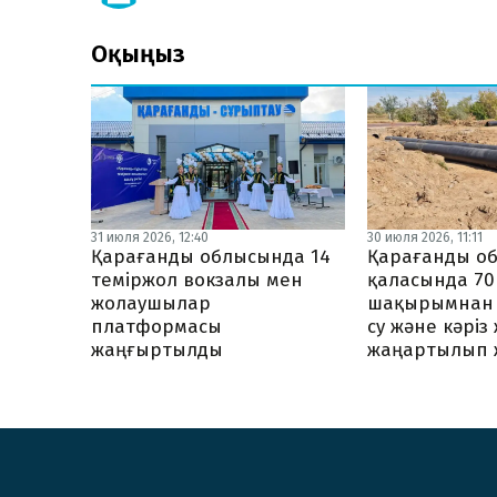
Оқыңыз
31 июля 2026, 12:40
30 июля 2026, 11:11
Қарағанды облысында 14
Қарағанды о
теміржол вокзалы мен
қаласында 70
жолаушылар
шақырымнан 
платформасы
су және кәріз
жаңғыртылды
жаңартылып 