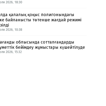
юля 2026, 18:30
лда қалалық қоқыс полигонындағы
ке байланысты төтенше жағдай режимі
зілді
юля 2026, 10:38
ағанды облысында сотталғандарды
уметтік бейімдеу жұмыстары күшейтілуде
ля 2026, 15:32