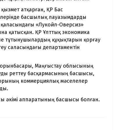
қызмет атқарған, ҚР Бас
лерінде басшылық лауазымдарды
а қаласындағы «Лукойл-Оверсиз»
на қатысқан. ҚР Ұлттық экономика
әне тұтынушылардың құқықтарын қорғау
теу саласындағы департаментін
ің орынбасары, Маңғыстау облысының
нуды реттеу басқармасының басшысы,
кторының коммерциялық мәселелер
ды.
сы әкімі аппаратының басшысы болған.