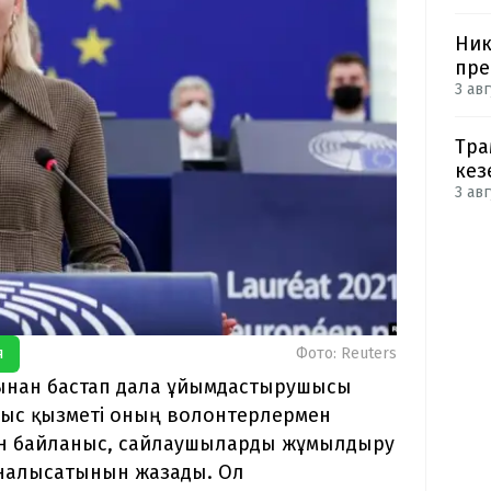
Ник
пре
3 авг
Тра
кез
3 авг
я
Фото: Reuters
ынан бастап дала ұйымдастырушысы
 орыс қызметі оның волонтерлермен
мен байланыс, сайлаушыларды жұмылдыру
налысатынын жазады. Ол