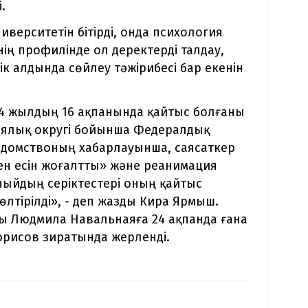
.
верситетін бітірді, онда психология
нің профилінде ол деректерді талдау,
к алдында сөйлеу тәжірибесі бар екенін
24 жылдың 16 ақпанында қайтыс болғаны
иялық округі бойынша Федералдық
едомствоның хабарлауынша, саясаткер
рден есін жоғалтты» және реанимация
ныйдың серіктестері оның қайтыс
лтірілді», - деп жазды Кира Ярмыш.
ы Людмила Навальнаяға 24 ақпанда ғана
Борисов зиратында жерленді.