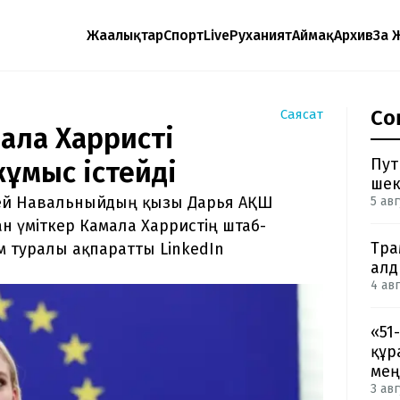
Жаңалықтар
Спорт
Live
Руханият
Аймақ
Архив
Заң 
Со
Саясат
ла Харристің
Пут
ұмыс істейді
шек
сей Навальныйдың қызы Дарья АҚШ
5 авг
н үміткер Камала Харристің штаб-
Тра
м туралы ақпаратты LinkedIn
ал
4 авг
«51
құр
мең
3 авг