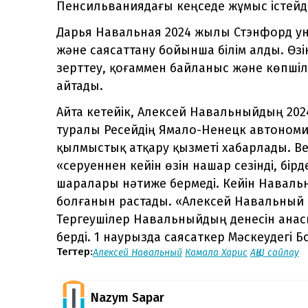
Пенсильваниядағы кеңседе жұмыс істейді
Дарья Навальная 2024 жылы Стэнфорд уни
және саясаттану бойынша білім алды. Өзі
зерттеу, қоғаммен байланыс және көпшілі
айтады.
Айта кетейік, Алексей Навальныйдың 20
туралы Ресейдің Ямало-Ненецк автоном
қылмыстық атқару қызметі хабарлады. В
«серуеннен кейін өзін нашар сезінді, бі
шаралары нәтиже бермеді. Кейін Наваль
болғанын растады. «Алексей Навальный ө
Тергеушілер Навальныйдың денесін анас
берді. 1 наурызда саясаткер Мәскеудегі 
Тегтер:
Алексей Навальный
Камала Харис
АҚШ сайлау
Nazym Sapar