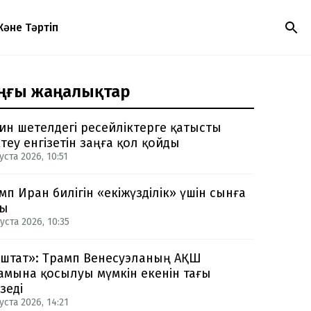
Және Тәртіп
ңғы жаңалықтар
ин шетелдегі ресейліктерге қатысты
теу енгізетін заңға қол қойды
уста 2026, 10:51
мп Иран билігін «екіжүзділік» үшін сынға
ды
уста 2026, 10:35
-штат»: Трамп Венесуэланың АҚШ
амына қосылуы мүмкін екенін тағы
зеді
уста 2026, 14:21