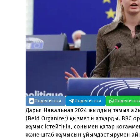
Поделиться
Поделиться
Поделитьс
Дарья Навальная 2024 жылдың тамыз ай
(Field Organizer) қызметін атқарды. ВВС
жұмыс істейтінін, сонымен қатар қоғам
және штаб жұмысын ұйымдастырумен ай