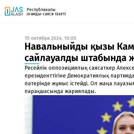
Республикалық
қоғамдық-саяси газеті
15 октября 2024, 10:05
Газетке жазылу
Навальныйдың қызы Кама
PDF форматтағы газетті ай сайын электронды
сайлауалды штабында ж
поштаңызға алып отырыңыз. Жаңа нөмір
шыққан сәтте сізге бірден жіберіледі. Тек email
Ресейлік оппозициялық саясаткер Алек
енгізіңіз, біз қалғанын өзіміз жібереміз.
президенттігіне Демократиялық партияда
пәтерінде жұмыс істейді. Ол жаңа лауазы
парақшасында жариялады.