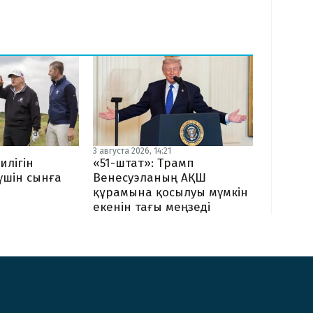
3 августа 2026, 14:21
илігін
«51-штат»: Трамп
 үшін сынға
Венесуэланың АҚШ
құрамына қосылуы мүмкін
екенін тағы меңзеді