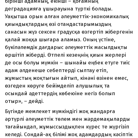
бірінші адамның, екінші – қоғамның
деградацияға ұшырауына түрткі болады.
Уақытша орын алған әлеуметтік-экономикалық
қиындықтардың өзі отандастарымыздың
санасын жүз сексен градусқа өзгертіп жібергенін
қалай жоққа шығара аламыз. Оның үстіне,
бүкіләлемдік дағдарыс әлеуметтік масылдықты
өршітіп жіберді. Өтпелі кезеңнің қиын жерлері
де осы болуы мүмкін – шынайы еңбек етуге тиіс
адам әлденеше себептерді сылтау етіп,
жұмыстың жоқтығын айтып, кінәні өзінен емес,
өзгеден көруге бейімделіп алушылық та
осындай әдеттердің көбеюіне негіз болып
отыр», – дейді.
Бүгінде мемлекет мүмкіндігі жоқ жандарға
әртүрлі әлеуметтік төлем мен жәрдемақыларды
тағайындап, жұмыссыздықпен күрес те жүргізіп
келеді. Сондай-ақ білімі жоқ адамдардың кәсіптік