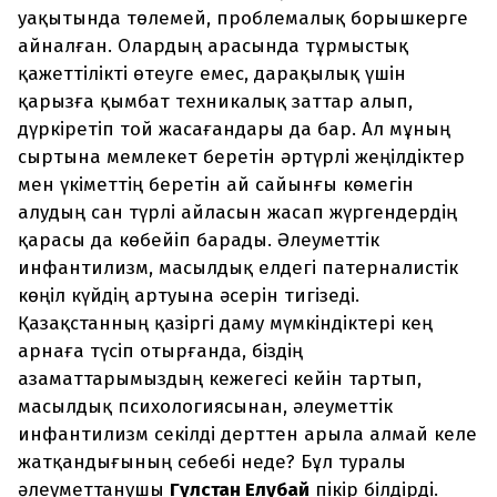
уақытында төлемей, проблемалық борышкерге
айналған. Олардың арасында тұрмыстық
қажеттілікті өтеуге емес, дарақылық үшін
қарызға қымбат техникалық заттар алып,
дүркіретіп той жасағандары да бар. Ал мұның
сыртына мемлекет беретін әртүрлі жеңілдіктер
мен үкіметтің беретін ай сайынғы көмегін
алудың сан түрлі айласын жасап жүргендердің
қарасы да көбейіп барады. Әлеуметтік
инфантилизм, масылдық елдегі патерналистік
көңіл күйдің артуына әсерін тигізеді.
Қазақстанның қазіргі даму мүмкіндіктері кең
арнаға түсіп отырғанда, біздің
азаматтарымыздың кежегесі кейін тартып,
масылдық психологиясынан, әлеуметтік
инфантилизм секілді дерттен арыла алмай келе
жатқандығының себебі неде? Бұл туралы
әлеуметтанушы
Гүлстан Елубай
пікір білдірді.