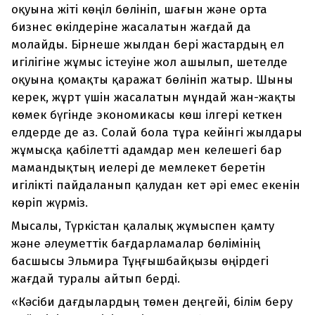
оқуына жіті көңіл бөлініп, шағын және орта
бизнес өкілдеріне жасалатын жағдай да
молайды. Бірнеше жылдан бері жастардың ел
игілігіне жұмыс істеуіне жол ашылып, шетелде
оқуына қомақты қаражат бөлініп жатыр. Шыны
керек, жұрт үшін жасалатын мұндай жан-жақты
көмек бүгінде экономикасы көш ілгері кеткен
елдерде де аз. Солай бола тұра кейінгі жылдары
жұмысқа қабілетті адамдар мен келешегі бар
мамандықтың иелері де мемлекет беретін
игілікті пайдаланып қалудан кет әрі емес екенін
көріп жүрміз.
Мысалы, Түркістан қалалық жұмыспен қамту
және әлеуметтік бағдарламалар бөлімінің
басшысы Эльмира Тұңғышбайқызы өңірдегі
жағдай туралы айтып берді.
«Кәсіби дағдылардың төмен деңгейі, білім беру