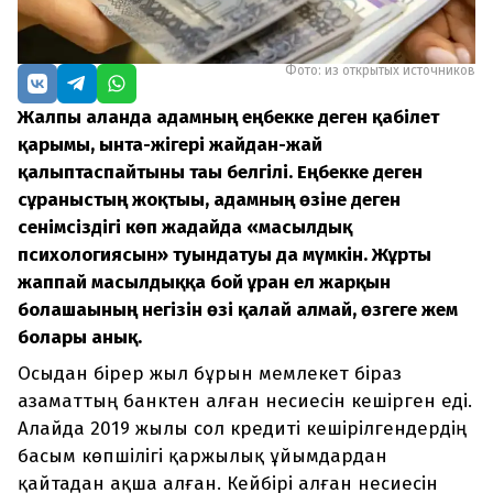
Фото: из открытых источников
Жалпы алғанда адамның еңбекке деген қабілет
қарымы, ынта-жігері жайдан-жай
қалыптаспайтыны тағы белгілі. Еңбекке деген
сұраныстың жоқтығы, адамның өзіне деген
сенімсіздігі көп жағдайда «масылдық
психологиясын» туындатуы да мүмкін. Жұрты
жаппай масылдыққа бой ұрған ел жарқын
болашағының негізін өзі қалай алмай, өзгеге жем
болары анық.
Осыдан бірер жыл бұрын мемлекет біраз
азаматтың банктен алған несиесін кешірген еді.
Алайда 2019 жылы сол кредиті кешірілгендердің
басым көпшілігі қаржылық ұйымдардан
қайтадан ақша алған. Кейбірі алған несиесін