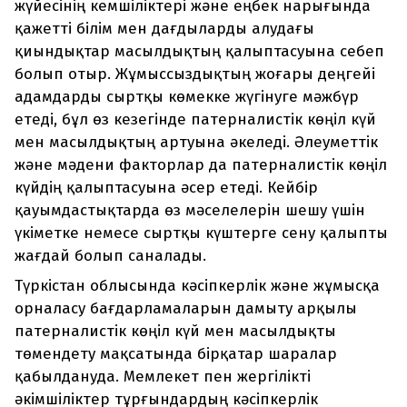
жүйесінің кемшіліктері және еңбек нарығында
қажетті білім мен дағдыларды алудағы
қиындықтар масылдықтың қалыптасуына себеп
болып отыр. Жұмыссыздықтың жоғары деңгейі
адамдарды сыртқы көмекке жүгінуге мәжбүр
етеді, бұл өз кезегінде патерналистік көңіл күй
мен масылдықтың артуына әкеледі. Әлеуметтік
және мәдени факторлар да патерналистік көңіл
күйдің қалыптасуына әсер етеді. Кейбір
қауымдастықтарда өз мәселелерін шешу үшін
үкіметке немесе сыртқы күштерге сену қалыпты
жағдай болып саналады.
Түркістан облысында кәсіпкерлік және жұмысқа
орналасу бағдарламаларын дамыту арқылы
патерналистік көңіл күй мен масылдықты
төмендету мақсатында бірқатар шаралар
қабылдануда. Мемлекет пен жергілікті
әкімшіліктер тұрғындардың кәсіпкерлік