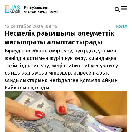
Республикалық
қоғамдық-саяси газеті
12 сентября 2024, 08:15
Қоғам
Жаңалықтар
Несиелік рақымшылық әлеуметтік
Спорт
Газетке жазылу
Live
масылдықты қалыптастырады
PDF форматтағы газетті ай сайын электронды
Руханият
Біреудің есебінен өмір сүру, ауырдың үстімен,
поштаңызға алып отырыңыз. Жаңа нөмір
Аймақ
шыққан сәтте сізге бірден жіберіледі. Тек email
жеңілдің астымен жүріп күн көру, қиындыққа
Архив
енгізіңіз, біз қалғанын өзіміз жібереміз.
Заң және тәртіп
төзімсіздік таныту, жеңіл табыс табуға ұмтылу
сынды жағымсыз мінездер, әсіресе нарық
Редакциямен байланыс
заңдылықтарына негізделген қоғамда айқын
+7 708 604 51 06
байқалып қалады.
Жарнама бөлімі
+7 701 220 64 52
Пошта
zhasalash100@gmail.com