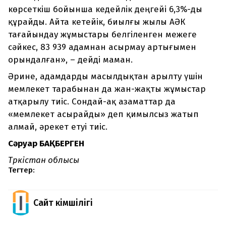
көрсеткіш бойынша кедейлік деңгейі 6,3%-ды
құрайды. Айта кетейік, биылғы жылы АӘК
тағайындау жұмыстары белгіленген межеге
сәйкес, 83 939 адамнан асырмау артығымен
орындалған», – дейді маман.
Әрине, адамдарды масылдықтан арылту үшін
мемлекет тарабынан да жан-жақты жұмыстар
атқарылу тиіс. Сондай-ақ азаматтар да
«мемлекет асырайды» деп қимылсыз жатып
алмай, әрекет етуі тиіс.
Сәруар БАҚБЕРГЕН
Түркістан облысы
Тегтер:
Сайт Әкімшілігі