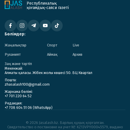
Республикалық
қоғамдық-саяси газеті
Бөлімдер:
Жаңалықтар
Спорт
Live
Руханият
Аймақ
Архив
Заң және тәртіп
Мекенжай:
Алматы қаласы. Жібек жолы көшесі 50. БЦ Квартал
Пошта:
zhasalash100@gmail.com
Жарнама бөлімі:
+7 701 220 64 52
Редакция:
+7 708 604 51 06 (WhatsApp)
© 2026 Jasalash.kz. Барлық құқық қорғалған.
Cвидетельство о постановке на учет № KZ13VPY00045579, выдано