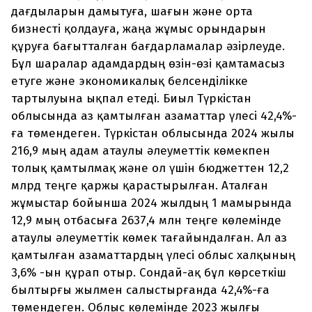
дағдыларын дамытуға, шағын және орта
бизнесті қолдауға, жаңа жұмыс орындарын
құруға бағытталған бағдарламалар әзірлеуде.
Бұл шаралар адамдардың өзін-өзі қамтамасыз
етуге және экономикалық белсенділікке
тартылуына ықпал етеді. Биыл Түркістан
облысында аз қамтылған азаматтар үлесі 42,4%-
ға төмендеген. Түркістан облысында 2024 жылы
216,9 мың адам атаулы әлеуметтік көмекпен
толық қамтылмақ және ол үшін бюджеттен 12,2
млрд теңге қаржы қарастырылған. Аталған
жұмыстар бойынша 2024 жылдың 1 мамырында
12,9 мың отбасыға 2637,4 млн теңге көлемінде
атаулы әлеуметтік көмек тағайындалған. Ал аз
қамтылған азаматтардың үлесі облыс халқының
3,6% -ын құрап отыр. Сондай-ақ бұл көрсеткіш
былтырғы жылмен салыстырғанда 42,4%-ға
төмендеген. Облыс көлемінде 2023 жылғы