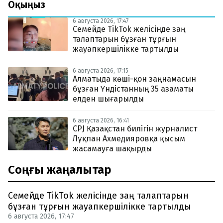
Оқыңыз
6 августа 2026, 17:47
Семейде TikTok желісінде заң
талаптарын бұзған тұрғын
жауапкершілікке тартылды
6 августа 2026, 17:15
Алматыда көші-қон заңнамасын
бұзған Үндістанның 35 азаматы
елден шығарылды
6 августа 2026, 16:41
CPJ Қазақстан билігін журналист
Лұқпан Ахмедияровқа қысым
жасамауға шақырды
Соңғы жаңалықтар
Семейде TikTok желісінде заң талаптарын
бұзған тұрғын жауапкершілікке тартылды
6 августа 2026, 17:47