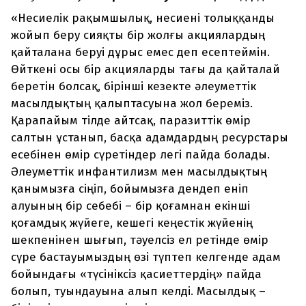
«Несиелік рақымшылық, несиені толыққанды
жойып беру сияқты бір жолғы акциялардың
қайталана беруі дұрыс емес деп есептеймін.
Өйткені осы бір акцияларды тағы да қайталай
беретін болсақ, бірінші кезекте әлеуметтік
масылдықтың қалыптасуына жол береміз.
Қарапайым тілде айтсақ, паразиттік өмір
салтын ұстанып, басқа адамдардың ресурстары
есебінен өмір сүретіндер легі пайда болады.
Әлеуметтік инфантилизм мен масылдықтың
қанымызға сіңіп, бойымызға дендеп еніп
алуының бір себебі – бір қоғамнан екінші
қоғамдық жүйеге, кешегі кеңестік жүйенің
шекпенінен шығып, тәуелсіз ел ретінде өмір
сүре бастауымыздың өзі түптеп келгенде адам
бойындағы «түсініксіз қасиеттердің» пайда
болып, туындауына алып келді. Масылдық –