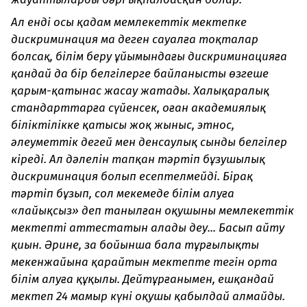
Ал енді осы қадам мемлекеттік мектепке
дискриминация ма деген сауалға тоқталар
болсақ, білім беру ұйымындағы дискриминацияға
қандай да бір белгілерге байланысты өзгеше
қарым-қатынас жасау жатады. Халықаралық
стандарттарға сүйенсек, оған академиялық
біліктілікке қатысы жоқ жыныс, этнос,
әлеуметтік деңгей мен денсаулық сынды белгілер
кіреді. Ал дәлелін тапқан тәртіп бұзушылық
дискриминация болып есептелмейді. Бірақ
тәртіп бұзып, сол мекемеде білім алуға
«лайықсыз» деп танылған оқушыны мемлекеттік
мектептің аттестатын алады деу... Басып айту
қиын. Әрине, заң бойынша бала тұрғылықты
мекенжайына қарайтын мектепте тегін орта
білім алуға құқылы. Дейтұрғанымен, ешқандай
мектеп 24 мамыр күні оқушы қабылдай алмайды.