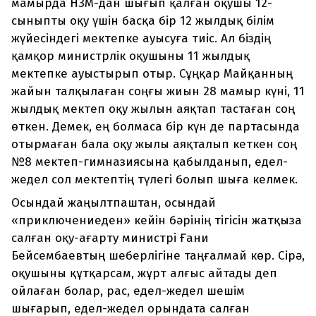
мамырда НЗМ-дан шығып қалған оқушы 12-
сыныпты оқу үшін басқа бір 12 жылдық білім
жүйесіндегі мектепке ауысуға тиіс. Ал біздің
қамқор министрлік оқушыны 11 жылдық
мектепке ауыстырып отыр. Сұңқар Майқанның
жайын талқылаған соңғы жиын 28 мамыр күні, 11
жылдық мектеп оқу жылын аяқтап тастаған соң
өткен. Демек, ең болмаса бір күн де партасында
отырмаған бала оқу жылы аяқталып кеткен соң
№8 мектеп-гимназиясына қабылданып, едел-
жедел сол мектептің түлегі болып шыға келмек.
Осындай жаңылтпаштан, осындай
«приключениеден» кейін бәрінің тігісін жатқыза
салған оқу-ағарту министрі Ғани
Бейсембаевтың шеберлігіне таңғалмай көр. Сірә,
оқушыны құтқарсам, жұрт алғыс айтады деп
ойлаған болар, рас, едел-жедел шешім
шығарып, едел-жедел орындата салған