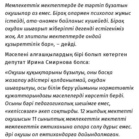
Мемлекеттік мектептерде де тәртіп бұзатын
оқушылар аз емес. Бірақ олармен психолог жұмыс
істейді, ата-анамен байланыс күшейеді. Бірақ
оқудан шығарып жіберіпті дегенді естігеніміз
жоқ. Ал элиталы мектептерде ондай
құзыреттілік бар»,
– дейді.
Мәселені алғашқылардың бірі болып көтерген
депутат Ирина Смирнова болса:
«Оқушы құқықтарының бұзылуы, оның басқа
жазалау әдістері қолданылмай, оқудан
шығарылуы, осы білім беру ұйымының нормативтік
құжаттарындағы мәселелерді көрсетіп берді.
Осының бәрі педагогикалық шешімге емес,
«келіссөзге» әкеп соқтырды. 12 жылдық мектептің
оқушысын 11 сыныптық мемлекеттік мектептің
мемлекеттік емтиханына апара салу дұрыс емес.
Әрі оқушы ол емтихандарға дайындалмаған.