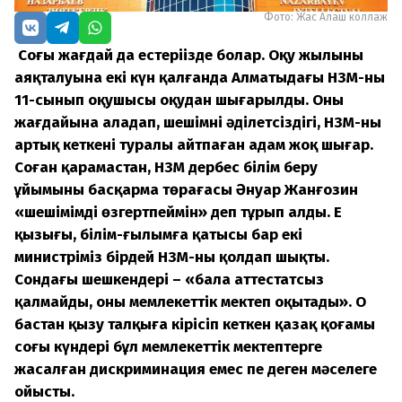
Фото: Жас Алаш коллаж
Соңғы жағдай да естеріңізде болар. Оқу жылының
аяқталуына екі күн қалғанда Алматыдағы НЗМ-ның
11-сынып оқушысы оқудан шығарылды. Оның
жағдайына алаңдап, шешімнің әділетсіздігі, НЗМ-ның
артық кеткені туралы айтпаған адам жоқ шығар.
Соған қарамастан, НЗМ дербес білім беру
ұйымының басқарма төрағасы Әнуар Жанғозин
«шешімімді өзгертпеймін» деп тұрып алды. Ең
қызығы, білім-ғылымға қатысы бар екі
министріміз бірдей НЗМ-ны қолдап шықты.
Сондағы шешкендері – «бала аттестатсыз
қалмайды, оны мемлекеттік мектеп оқытады». О
бастан қызу талқыға кірісіп кеткен қазақ қоғамы
соңғы күндері бұл мемлекеттік мектептерге
жасалған дискриминация емес пе деген мәселеге
ойысты.