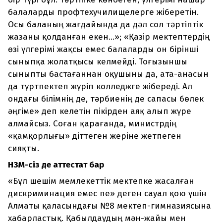
балаларды профтехучилищелерге жіберетін.
Осы баланың жағдайында да дәл сол тәртіптік
жазаны қолданған екен...»; «Қазір мектептердің
өзі үлгерімі жақсы емес балаларды он бірінші
сыныпқа жолатқысы келмейді. Тоғызыншы
сыныпты бастағаннан оқушыны да, ата-анасын
да түртпектеп жүріп колледжге жібереді. Ал
ондағы білімнің де, тәрбиенің де сапасы бөлек
әңгіме» деп келетін пікірден аяқ алып жүре
алмайсыз. Соған қарағанда, министрдің
«қамқорлығы» діттеген жеріне жетпеген
сияқты.
НЗМ
-
сіз де аттестат бар
«Бұл шешім мемлекеттік мектепке жасалған
дискриминация емес пе» деген сауал қою үшін
Алматы қаласындағы №8 мектеп-гимназиясына
хабарластық. Қабылдаудың мән-жайы мен