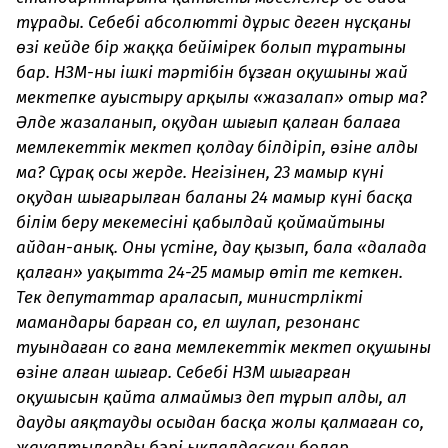
тұрады. Себебі абсолютті дұрыс деген нұсқаның
өзі кейде бір жаққа бейімірек болып тұратыны
бар. НЗМ-ның ішкі тәртібін бұзған оқушыны жай
мектепке ауыстыру арқылы «жазалап» отыр ма?
Әлде жазаланып, оқудан шығып қалған балаға
мемлекеттік мектеп қолдау білдіріп, өзіне алды
ма? Сұрақ осы жерде. Негізінен, 23 мамыр күні
оқудан шығарылған баланы 24 мамыр күні басқа
білім беру мекемесінің қабылдай қоймайтыны
айдан-анық. Оның үстіне, дау қызып, бала «далада
қалған» уақытта 24-25 мамыр өтіп те кеткен.
Тек депутаттар араласып, министрліктің
мамандары барған соң, ел шулап, резонанс
туындаған соң ғана мемлекеттік мектеп оқушыны
өзіне алған шығар. Себебі НЗМ шығарған
оқушысын қайта алмаймыз деп тұрып алды, ал
дауды аяқтаудың осыдан басқа жолы қалмаған соң,
жауаптылардың бәрі ықпалдасқан болар.