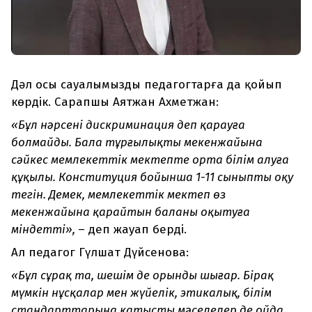
Дәл осы сауалымызды педагогтарға да қойып
көрдік. Сарапшы Аятжан Ахметжан:
«Бұл нәрсені дискриминация деп қарауға
болмайды. Бала тұрғылықты мекенжайына
сәйкес мемлекеттік мектепте орта білім алуға
құқылы. Конституция бойынша 1-11 сыныпты оқу
тегін. Демек, мемлекеттік мектеп өз
мекенжайына қарайтын баланы оқытуға
міндетті»,
– деп жауап берді.
Ал педагог Гүлшат Дүйсенова:
«Бұл сұрақ та, шешім де орынды шығар. Бірақ
мүмкін нұсқалар мен жүйелік, этикалық, білім
стандарттарына қатысты мәселелер де ойда