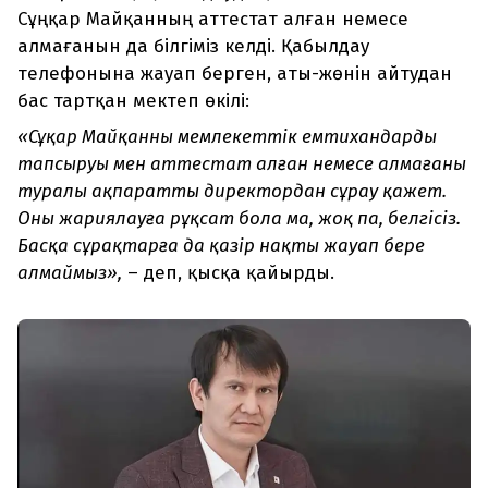
Сұңқар Майқанның аттестат алған немесе
алмағанын да білгіміз келді. Қабылдау
телефонына жауап берген, аты-жөнін айтудан
бас тартқан мектеп өкілі:
«Сұңқар Майқанның мемлекеттік емтихандарды
тапсыруы мен аттестат алған немесе алмағаны
туралы ақпаратты директордан сұрау қажет.
Оны жариялауға рұқсат бола ма, жоқ па, белгісіз.
Басқа сұрақтарға да қазір нақты жауап бере
алмаймыз»,
– деп, қысқа қайырды.