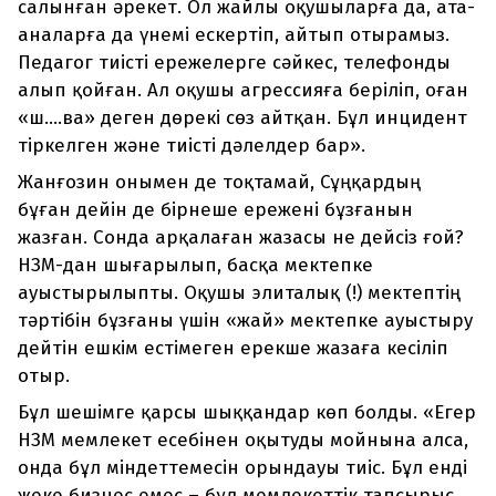
салынған әрекет. Ол жайлы оқушыларға да, ата-
аналарға да үнемі ескертіп, айтып отырамыз.
Педагог тиісті ережелерге сәйкес, телефонды
алып қойған. Ал оқушы агрессияға беріліп, оған
«ш....ва» деген дөрекі сөз айтқан. Бұл инцидент
тіркелген және тиісті дәлелдер бар».
Жанғозин онымен де тоқтамай, Сұңқардың
бұған дейін де бірнеше ережені бұзғанын
жазған. Сонда арқалаған жазасы не дейсіз ғой?
НЗМ-дан шығарылып, басқа мектепке
ауыстырылыпты. Оқушы элиталық (!) мектептің
тәртібін бұзғаны үшін «жай» мектепке ауыстыру
дейтін ешкім естімеген ерекше жазаға кесіліп
отыр.
Бұл шешімге қарсы шыққандар көп болды. «Егер
НЗМ мемлекет есебінен оқытуды мойнына алса,
онда бұл міндеттемесін орындауы тиіс. Бұл енді
жеке бизнес емес – бұл мемлекеттік тапсырыс,