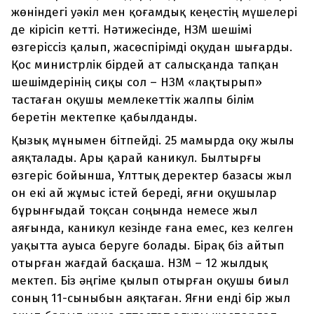
жөніндегі уәкіл мен қоғамдық кеңестің мүшелері
де кірісіп кетті. Нәтижесінде, НЗМ шешімі
өзгеріссіз қалып, жасөспірімді оқудан шығарды.
Қос министрлік бірдей ат салысқанда тапқан
шешімдерінің сиқы сол – НЗМ «лақтырып»
тастаған оқушы мемлекеттік жалпы білім
беретін мектепке қабылданды.
Қызық мұнымен бітпейді. 25 мамырда оқу жылы
аяқталады. Ары қарай каникул. Былтырғы
өзгеріс бойынша, Ұлттық деректер базасы жыл
он екі ай жұмыс істей береді, яғни оқушылар
бұрынғыдай тоқсан соңында немесе жыл
аяғында, каникул кезінде ғана емес, кез келген
уақытта ауыса беруге болады. Бірақ біз айтып
отырған жағдай басқаша. НЗМ – 12 жылдық
мектеп. Біз әңгіме қылып отырған оқушы биыл
соның 11-сыныбын аяқтаған. Яғни енді бір жыл