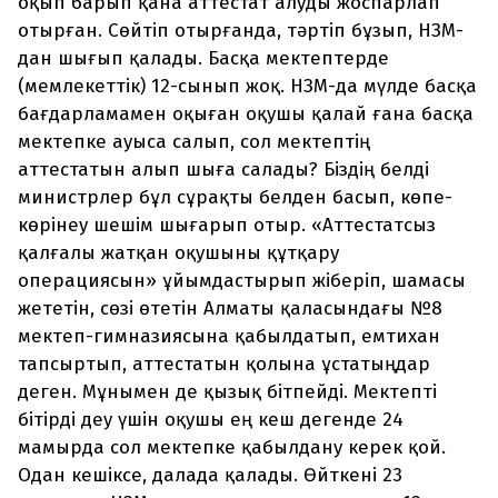
оқып барып қана аттестат алуды жоспарлап
отырған. Сөйтіп отырғанда, тәртіп бұзып, НЗМ-
дан шығып қалады. Басқа мектептерде
(мемлекеттік) 12-сынып жоқ. НЗМ-да мүлде басқа
бағдарламамен оқыған оқушы қалай ғана басқа
мектепке ауыса салып, сол мектептің
аттестатын алып шыға салады? Біздің белді
министрлер бұл сұрақты белден басып, көпе-
көрінеу шешім шығарып отыр. «Аттестатсыз
қалғалы жатқан оқушыны құтқару
операциясын» ұйымдастырып жіберіп, шамасы
жететін, сөзі өтетін Алматы қаласындағы №8
мектеп-гимназиясына қабылдатып, емтихан
тапсыртып, аттестатын қолына ұстатыңдар
деген. Мұнымен де қызық бітпейді. Мектепті
бітірді деу үшін оқушы ең кеш дегенде 24
мамырда сол мектепке қабылдану керек қой.
Одан кешіксе, далада қалады. Өйткені 23