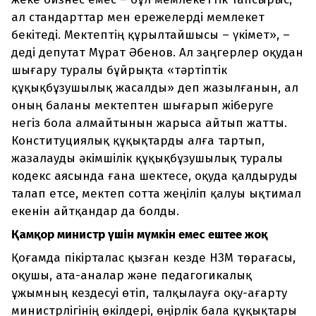
ал стандарттар мен ережелерді мемлекет
бекітеді. Мектептің құрылтайшысы – үкімет», –
деді депутат Мұрат Әбенов. Ал заңгерлер оқудан
шығару туралы бұйрықта «тәртіптік
құқықбұзушылық жасалды» деп жазылғанын, ал
оның баланы мектептен шығарып жіберуге
негіз бола алмайтынын жарыса айтып жатты.
Конституциялық құқықтарды алға тартып,
жазалауды әкімшілік құқықбұзушылық туралы
кодекс аясында ғана шектесе, оқуда қалдыруды
талап етсе, мектеп сотта жеңіліп қалуы ықтимал
екенін айтқандар да болды.
Қамқор министр үшін мүмкін емес ештеңе жоқ
Қоғамда пікірталас қызған кезде НЗМ төрағасы,
оқушы, ата-аналар және педагогикалық
ұжымның кездесуі өтіп, талқылауға оқу-ағарту
министрлігінің өкілдері, өңірлік бала құқықтары