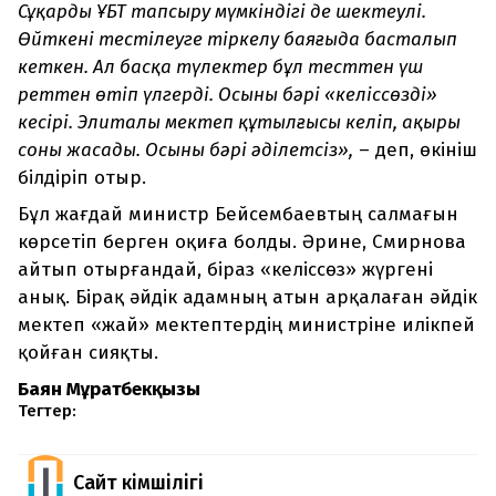
Сұңқардың ҰБТ тапсыру мүмкіндігі де шектеулі.
Өйткені тестілеуге тіркелу баяғыда басталып
кеткен. Ал басқа түлектер бұл тесттен үш
реттен өтіп үлгерді. Осының бәрі «келіссөздің»
кесірі. Элиталы мектеп құтылғысы келіп, ақыры
соны жасады. Осының бәрі әділетсіз»,
– деп, өкініш
білдіріп отыр.
Бұл жағдай министр Бейсембаевтың салмағын
көрсетіп берген оқиға болды. Әрине, Смирнова
айтып отырғандай, біраз «келіссөз» жүргені
анық. Бірақ әйдік адамның атын арқалаған әйдік
мектеп «жай» мектептердің министріне илікпей
қойған сияқты.
Баян Мұратбекқызы
Тегтер:
Сайт Әкімшілігі