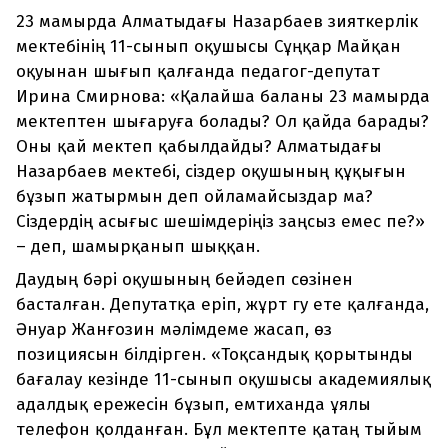
23 мамырда Алматыдағы Назарбаев зияткерлік
мектебінің 11-сынып оқушысы Сұңқар Майқан
оқуынан шығып қалғанда педагог-депутат
Ирина Смирнова: «Қалайша баланы 23 мамырда
мектептен шығаруға болады? Ол қайда барады?
Оны қай мектеп қабылдайды? Алматыдағы
Назарбаев мектебі, сіздер оқушының құқығын
бұзып жатырмын деп ойламайсыздар ма?
Сіздердің асығыс шешімдеріңіз заңсыз емес пе?»
– деп, шамырқанып шыққан.
Даудың бәрі оқушының бейәдеп сөзінен
басталған. Депутатқа еріп, жұрт гу ете қалғанда,
Әнуар Жанғозин мәлімдеме жасап, өз
позициясын білдірген. «Тоқсандық қорытынды
бағалау кезінде 11-сынып оқушысы академиялық
адалдық ережесін бұзып, емтиханда ұялы
телефон қолданған. Бұл мектепте қатаң тыйым