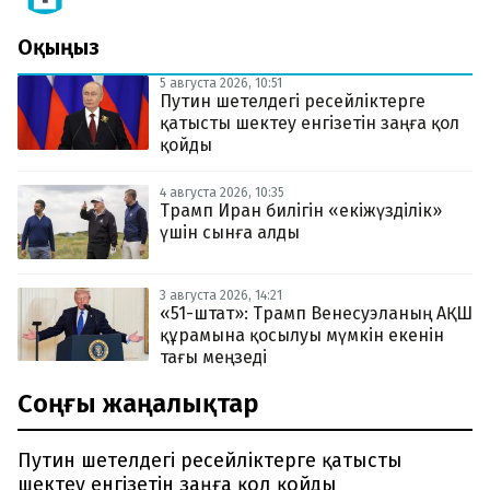
Оқыңыз
5 августа 2026, 10:51
Путин шетелдегі ресейліктерге
қатысты шектеу енгізетін заңға қол
қойды
4 августа 2026, 10:35
Трамп Иран билігін «екіжүзділік»
үшін сынға алды
3 августа 2026, 14:21
«51-штат»: Трамп Венесуэланың АҚШ
құрамына қосылуы мүмкін екенін
тағы меңзеді
Соңғы жаңалықтар
Путин шетелдегі ресейліктерге қатысты
шектеу енгізетін заңға қол қойды