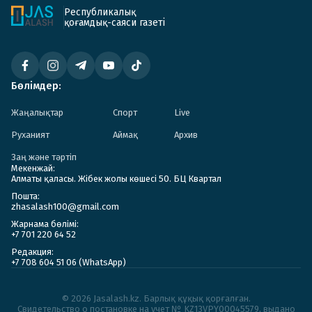
Республикалық
қоғамдық-саяси газеті
Бөлімдер:
Жаңалықтар
Спорт
Live
Руханият
Аймақ
Архив
Заң және тәртіп
Мекенжай:
Алматы қаласы. Жібек жолы көшесі 50. БЦ Квартал
Пошта:
zhasalash100@gmail.com
Жарнама бөлімі:
+7 701 220 64 52
Редакция:
+7 708 604 51 06 (WhatsApp)
© 2026 Jasalash.kz. Барлық құқық қорғалған.
Cвидетельство о постановке на учет № KZ13VPY00045579, выдано