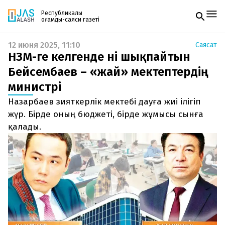
Республикалық
қоғамдық-саяси газеті
12 июня 2025, 11:10
Саясат
Жаңалықтар
НЗМ-ге келгенде үні шықпайтын
Спорт
Газетке жазылу
Live
Бейсембаев – «жай» мектептердің
PDF форматтағы газетті ай сайын электронды
Руханият
министрі
поштаңызға алып отырыңыз. Жаңа нөмір
Аймақ
шыққан сәтте сізге бірден жіберіледі. Тек email
Архив
Назарбаев зияткерлік мектебі дауға жиі ілігіп
енгізіңіз, біз қалғанын өзіміз жібереміз.
Заң және тәртіп
жүр. Бірде оның бюджеті, бірде жұмысы сынға
қалады.
Редакциямен байланыс
+7 708 604 51 06
Жарнама бөлімі
+7 701 220 64 52
Пошта
zhasalash100@gmail.com