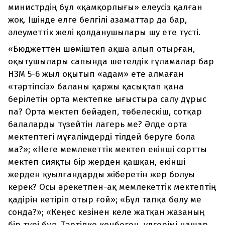
министрдің бұл «қамқорлығы» елеусіз қалған
жоқ. Ішінде елге белгілі азаматтар да бар,
әлеуметтік желі қолданушылары шу ете түсті.
«Бюджеттен шөміштеп ақша алып отырған,
оқытушылары сапында шетелдік ғұламалар бар
НЗМ 5-6 жыл оқытып «адам» ете алмаған
«тәртіпсіз» баланы қаржы қасықтап қана
берілетін орта мектепке ығыстыра салу дұрыс
па? Орта мектеп бейәдеп, төбелескіш, сотқар
балаларды түзейтін лагерь ме? Әлде орта
мектептегі мұғалімдерді тілдей беруге бола
ма?»; «Неге мемлекеттік мектеп екінші сортты
мектеп сияқты бір жерден қашқан, екінші
жерден қуылғандарды жіберетін жер болуы
керек? Осы әрекетпен-ақ мемлекеттік мектептің
қадірін кетіріп отыр ғой»; «Бұл тапқа бөлу ме
сонда?»; «Кеңес кезінен келе жатқан жазаның
бір түрі бұл. Тәртіпке көнбеген, үлгерімі нашар