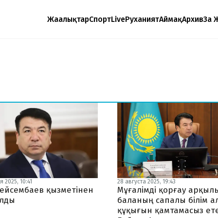
Жаңалықтар
Спорт
Live
Руханият
Аймақ
Архив
Заң 
 2025, 10:41
28 августа 2025, 19:43
ейсембаев қызметінен
Мұғалімді қорғау арқыл
лды
баланың сапалы білім а
құқығын қамтамасыз ете