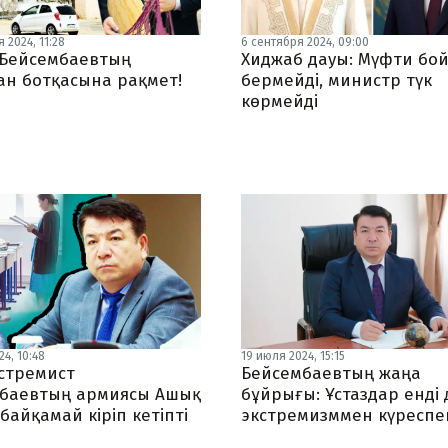
 2024, 11:28
6 сентября 2024, 09:00
 Бейсембаевтың
Хиджаб дауы: Мүфти бо
ан ботқасына рақмет!
бермейді, министр түк
көрмейді
4, 10:48
19 июля 2024, 15:15
стремист
Бейсембаевтың жаңа
баевтың армиясы Ашық
бұйрығы: Ұстаздар енді 
байқамай кіріп кетіпті
экстремизммен күреспе