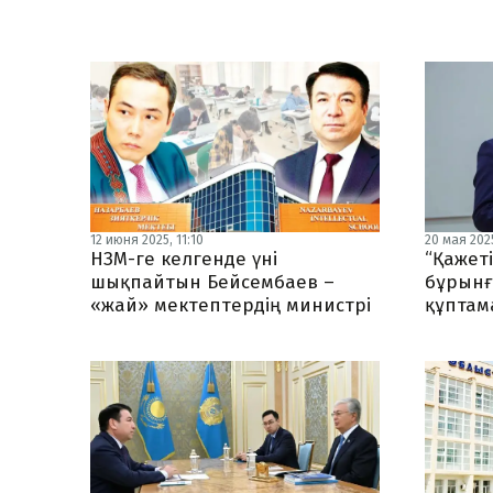
12 июня 2025, 11:10
20 мая 2025
НЗМ-ге келгенде үні
“Қажет
шықпайтын Бейсембаев –
бұрынғ
«жай» мектептердің министрі
құптам