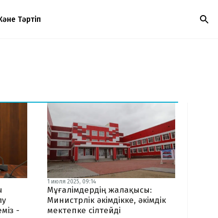
Және Тәртіп
1 июля 2025, 09:14
ы
Мұғалімдердің жалақысы:
лу
Министрлік әкімдікке, әкімдік
міз -
мектепке сілтейді