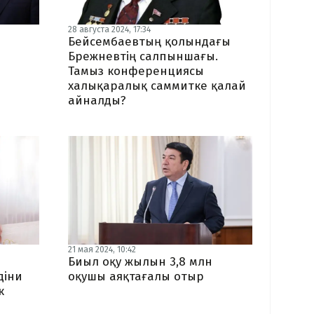
28 августа 2024, 17:34
й
Бейсембаевтың қолындағы
Брежневтің салпыншағы.
Тамыз конференциясы
халықаралық саммитке қалай
айналды?
21 мая 2024, 10:42
Биыл оқу жылын 3,8 млн
діни
оқушы аяқтағалы отыр
к