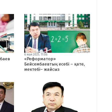
6 мая 2025, 11:06
мбаев
«Реформатор»
Бейсембаевтың есебі – қате,
мектебі– жайсыз