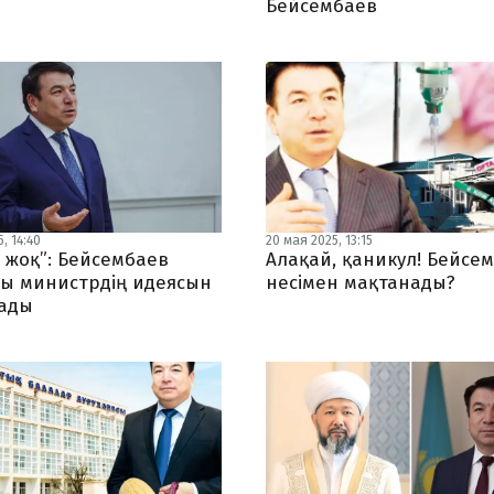
Бейсембаев
, 14:40
20 мая 2025, 13:15
і жоқ”: Бейсембаев
Алақай, қаникул! Бейсе
ы министрдің идеясын
несімен мақтанады?
ады