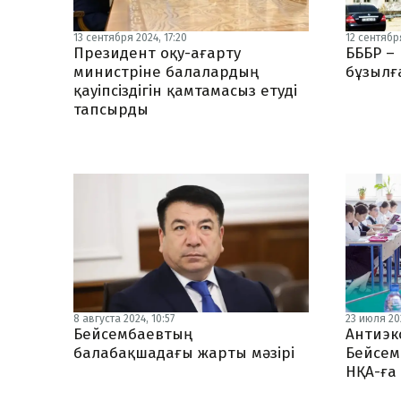
13 сентября 2024, 17:20
12 сентября
Президент оқу-ағарту
БББР –
министріне балалардың
бұзылғ
қауіпсіздігін қамтамасыз етуді
тапсырды
8 августа 2024, 10:57
23 июля 202
Бейсембаевтың
Антиэк
балабақшадағы жарты мәзірі
Бейсем
НҚА-ға 