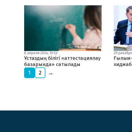
8 апреля 2024, 10:53
29 декабря
Ұстаздың білігі «аттестациялау
Ғылым-
базарында» сатылады
хиджаб
1
2
→