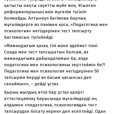
қатысты нақты сауатты жүйе жоқ. Ұсынған
реформаларының өзін мұғалім түсініп
болмайды. Алтынкүл Бегімова барлық
мұғалімдерге өз пәнімен қоса, «Педагогика мен
психология» негіздерінен тест тапсырту
бастамасын түсінбейді.
«Мамандығым қазақ тілі және әдебиет пәні.
Сонда мен тест тапсыратын болсам, өз
мамандығыма дайындаламын ба, әлде
педагогика мен психологияны зерттеймін бе?!
Педагогика мен психология негіздерінен 50
тапсырма беруді өз басым қисынсыз деп
санаймын», – дейді ұстаз.
Қырық жылдық өтілі бар ұстаз қазіргі
аттестациялау барысында мұғалімдерді ең
алдымен «педагогика, психологиядан тест
тапсырудан босату керек» деп есептейді. Одан