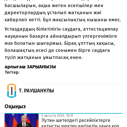
басшыларын, ақша жеген есепшілер мен
директорлардың ұсталып жатқанын жиі
хабарлап кетті. Бұл жақсылықтың нышаны емес.
Ұстаздардың біліктілігін саудаға, аттестациялау
науқанын базарға айналдырып үлгергенімізге
мәз болатын шығармыз. Бірақ ұлттың хақысы,
болашақтың есесі де сонымен бірге саудаға
түсіп жатқанын ұмытпасақ екен.
Қарлығаш ЗАРЫҚҚАНҚЫЗЫ
Тегтер:
Т. РАУШАНҰЛЫ
Оқыңыз
5 августа 2026, 10:51
Путин шетелдегі ресейліктерге
қатысты шектеу енгізетін заңға қол