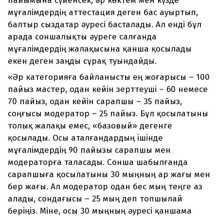
пайымына сүйенсек, әр көктем мен күзде
мұғалімдердің аттестация деген бас ауыртып,
балтыр сыздатар әуресі басталады. Ал енді бұл
арада соншалықты әуреге салғанда
мұғалімдердің жалақысына қанша қосылады
екен деген заңды сұрақ туындайды.
«Әр категорияға байланысты ең жоғарысы – 100
пайыз мастер, одан кейін зерттеуші – 60 немесе
70 пайыз, одан кейін сарапшы – 35 пайыз,
соңғысы модератор – 25 пайыз. Бұл қосылатыны
толық жалақы емес, «базовый» дегенге
қосылады. Осы аталғандардың ішінде
мұғалімдердің 90 пайызы сарапшы мен
модераторға таласады. Сонша шабылғанда
сарапшыға қосылатыны 30 мыңның ар жағы мен
бер жағы. Ал модератор одан бес мың теңге аз
алады, сондағысы – 25 мың деп топшылай
беріңіз. Міне, осы 30 мыңның әуресі қаншама