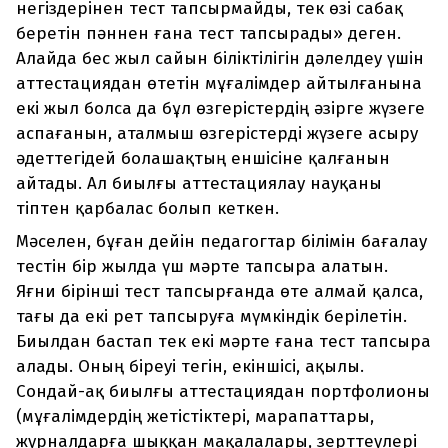
негіздерінен тест тапсырмайды, тек өзі сабақ
беретін пәннен ғана тест тапсырады» деген.
Алайда бес жыл сайын біліктілігін дәлелдеу үшін
аттестациядан өтетін мұғалімдер айтылғанына
екі жыл болса да бұл өзгерістердің әзірге жүзеге
аспағанын, аталмыш өзгерістерді жүзеге асыру
әдеттегідей болашақтың еншісіне қалғанын
айтады. Ал биылғы аттестациялау науқаны
тіптен қарбалас болып кеткен.
Мәселен, бұған дейін педагогтар білімін бағалау
тестін бір жылда үш мәрте тапсыра алатын.
Яғни бірінші тест тапсырғанда өте алмай қалса,
тағы да екі рет тапсыруға мүмкіндік берілетін.
Биылдан бастап тек екі мәрте ғана тест тапсыра
алады. Оның біреуі тегін, екіншісі, ақылы.
Сондай-ақ биылғы аттестациядан портфолионы
(мұғалімдердің жетістіктері, марапаттары,
журналдарға шыққан мақалалары, зерттеулері