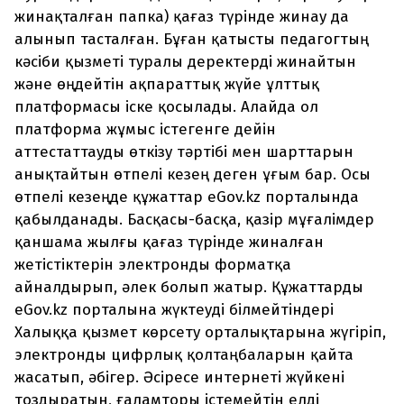
жинақталған папка) қағаз түрінде жинау да
алынып тасталған. Бұған қатысты педагогтың
кәсіби қызметі туралы деректерді жинайтын
және өңдейтін ақпараттық жүйе ұлттық
платформасы іске қосылады. Алайда ол
платформа жұмыс істегенге дейін
аттестаттауды өткізу тәртібі мен шарттарын
анықтайтын өтпелі кезең деген ұғым бар. Осы
өтпелі кезеңде құжаттар eGov.kz порталында
қабылданады. Басқасы-басқа, қазір мұғалімдер
қаншама жылғы қағаз түрінде жиналған
жетістіктерін электронды форматқа
айналдырып, әлек болып жатыр. Құжаттарды
eGov.kz порталына жүктеуді білмейтіндері
Халыққа қызмет көрсету орталықтарына жүгіріп,
электронды цифрлық қолтаңбаларын қайта
жасатып, әбігер. Әсіресе интернеті жүйкені
тоздыратын, ғаламторы істемейтін елді