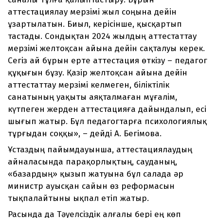
аттестациялау мерзімі жыл соңына дейін
ұзартылатын. Биыл, керісінше, қысқартып
тастады. Сондықтан 2024 жылдың аттестаттау
мерзімі желтоқсан айына дейін сақталуы керек.
Сегіз ай бұрын ерте аттестация өткізу – педагог
құқығын бұзу. Қазір желтоқсан айына дейін
аттестаттау мерзімі келмеген, біліктілік
санатының уақыты аяқталмаған мұғалім,
күтпеген жерден аттестацияға дайындалып, есі
шығып жатыр. Бұл педагогтарға психологиялық
тұрғыдан соққы», – дейді А. Бегімова.
Ұстаздың пайымдауынша, аттестациялаудың
айналасында парақорлықтың, сауданың,
«базардың» қызып жатуына бұл салада әр
министр ауысқан сайын өз реформасын
тықпалайтыны ықпал етіп жатыр.
Расында да Тәуелсіздік алғалы бері ең көп