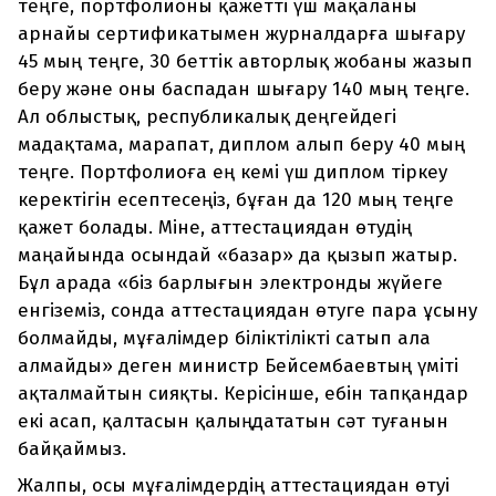
теңге, портфолионы қажетті үш мақаланы
арнайы сертификатымен журналдарға шығару
45 мың теңге, 30 беттік авторлық жобаны жазып
беру және оны баспадан шығару 140 мың теңге.
Ал облыстық, республикалық деңгейдегі
мадақтама, марапат, диплом алып беру 40 мың
теңге. Портфолиоға ең кемі үш диплом тіркеу
керектігін есептесеңіз, бұған да 120 мың теңге
қажет болады. Міне, аттестациядан өтудің
маңайында осындай «базар» да қызып жатыр.
Бұл арада «біз барлығын электронды жүйеге
енгіземіз, сонда аттестациядан өтуге пара ұсыну
болмайды, мұғалімдер біліктілікті сатып ала
алмайды» деген министр Бейсембаевтың үміті
ақталмайтын сияқты. Керісінше, ебін тапқандар
екі асап, қалтасын қалыңдататын сәт туғанын
байқаймыз.
Жалпы, осы мұғалімдердің аттестациядан өтуі