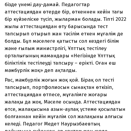
бізде үнемі дау-дамай. Педагогтар
аттестациядан өтерде бір, өткеннен кейін тағы
бір күйзеліске түсіп, жыларман болады. Тіпті 2022
жылы аттестациядан өту барысында тест
тапсырып отырып жан тәсілім еткен мұғалім де
болды. Бұл мәселеге қатысты сол кездегі білім
және ғылым министрлігі, Ұлттық тестілеу
орталығының мамандары «Негізінде Ұлттық
біліктілік тестілеуді тапсыру – ерікті. Оған еш
мәжбүрлік жоқ» деп ақталды.
Рас, мәжбүрлік жоғын жоқ қой. Бірақ ол тесті
тапсырып, портфолиосын сынақтан өткізіп,
аттестациядан өтпесе, мұғалімге жоғары
жалақы да жоқ. Мәселе осында. Аттестациядан
өтсе, жалақысына азын-аулақ үстеме қосылатын
болғаннан кейін мұғалім сол жалақыны алғысы
келеді. Педагог Медет Наурызбаевтың