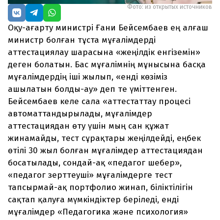
Фото: из открытых источников
Оқу-ағарту министрі Ғани Бейсембаев ең алғаш
министр болған тұста мұғалімдерді
аттестациялау шарасына «жеңілдік енгіземін»
деген болатын. Бас мұғалімнің мұнысына басқа
мұғалімдердің іші жылып, «енді көзіміз
ашылатын болды-ау» деп те үміттенген.
Бейсембаев келе сала «аттестаттау процесі
автоматтандырылады, мұғалімдер
аттестациядан өту үшін мың сан құжат
жинамайды, тест сұрақтары жеңілдейді, еңбек
өтілі 30 жыл болған мұғалімдер аттестациядан
босатылады, сондай-ақ «педагог шебер»,
«педагог зерттеуші» мұғалімдерге тест
тапсырмай-ақ портфолио жинап, біліктілігін
сақтап қалуға мүмкіндіктер беріледі, енді
мұғалімдер «Педагогика және психология»