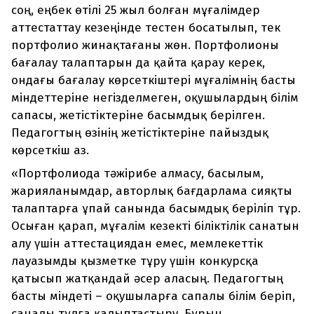
соң, еңбек өтілі 25 жыл болған мұғалімдер
аттестаттау кезеңінде тестен босатылып, тек
портфолио жинақтағаны жөн. Портфолионы
бағалау талаптарын да қайта қарау керек,
ондағы бағалау көрсеткіштері мұғалімнің басты
міндеттеріне негізделмеген, оқушылардың білім
сапасы, жетістіктеріне басымдық берілген.
Педагогтың өзінің жетістіктеріне пайыздық
көрсеткіш аз.
«Портфолиода тәжірибе алмасу, басылым,
жарияланымдар, авторлық бағдарлама сияқты
талаптарға ұпай санында басымдық беріліп тұр.
Осыған қарап, мұғалім кезекті біліктілік санатын
алу үшін аттестациядан емес, мемлекеттік
лауазымды қызметке тұру үшін конкурсқа
қатысып жатқандай әсер аласың. Педагогтың
басты міндеті – оқушыларға сапалы білім беріп,
саналы тұлға қалыптастыру. Бұрын