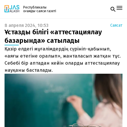
Республикалық
қоғамдық-саяси газеті
8 апреля 2024, 10:53
Саясат
Жаңалықтар
Ұстаздың білігі «аттестациялау
Спорт
Газетке жазылу
Live
базарында» сатылады
PDF форматтағы газетті ай сайын электронды
Руханият
Қазір елдегі мұғалімдердің сүрініп-қабынып,
поштаңызға алып отырыңыз. Жаңа нөмір
Аймақ
шыққан сәтте сізге бірден жіберіледі. Тек email
«аяғы етегіне оралып», жанталасып жатқан тұс.
Архив
енгізіңіз, біз қалғанын өзіміз жібереміз.
Заң және тәртіп
Себебі бір аптадан кейін оларды аттестациялау
науқаны басталады.
Редакциямен байланыс
+7 708 604 51 06
Жарнама бөлімі
+7 701 220 64 52
Пошта
zhasalash100@gmail.com