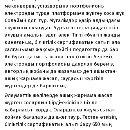
мекендердің ұстаздарына портфолионы
электронды түрде платформаға жүктеу қоса жүк
болайын деп тұр. Мұғалімдер қазір алдындағы
оқушыны оқытудан бұрын аттестациядан өтіп
алудың амалын іздеп әлек. Тіпті «бүйтіп жанды
қинағанша, біліктілік сертификатын сатып ала
салғанымыз жақсы» дейтін педагогтар да бар.
Ал бұған қатысты «санаттан өткізіп береміз,
электронды портфолионы даярлап береміз,
авторлық жобаны да жазамыз» деп ашықтан-
ашық жарнама жасап, саудасын жүргізіп
жүргендер де баршылық.
Әлеуметтік желілерде ашық жарнама жасап
жүрген солардың бірді-екілісіне біз де
хабарласып көрдік. Олардың өз «жұмысына»
қойған бағалары да әжептәуір. Тестен өткізіп,
біліктілік сертификатын алып беру 650 мың