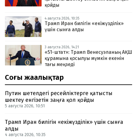
қойды
4 августа 2026, 10:35
Трамп Иран билігін «екіжүзділік»
үшін сынға алды
3 августа 2026, 14:21
«51-штат»: Трамп Венесуэланың АҚШ
құрамына қосылуы мүмкін екенін
тағы меңзеді
Соңғы жаңалықтар
Путин шетелдегі ресейліктерге қатысты
шектеу енгізетін заңға қол қойды
5 августа 2026, 10:51
Трамп Иран билігін «екіжүзділік» үшін сынға
алды
4 августа 2026, 10:35