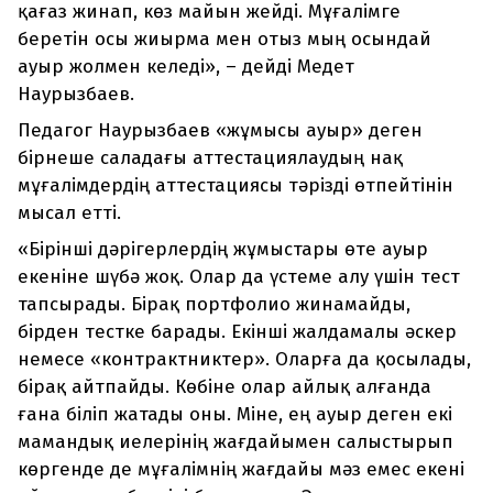
қағаз жинап, көз майын жейді. Мұғалімге
беретін осы жиырма мен отыз мың осындай
ауыр жолмен келеді», – дейді Медет
Наурызбаев.
Педагог Наурызбаев «жұмысы ауыр» деген
бірнеше саладағы аттестациялаудың нақ
мұғалімдердің аттестациясы тәрізді өтпейтінін
мысал етті.
«Бірінші дәрігерлердің жұмыстары өте ауыр
екеніне шүбә жоқ. Олар да үстеме алу үшін тест
тапсырады. Бірақ портфолио жинамайды,
бірден тестке барады. Екінші жалдамалы әскер
немесе «контрактниктер». Оларға да қосылады,
бірақ айтпайды. Көбіне олар айлық алғанда
ғана біліп жатады оны. Міне, ең ауыр деген екі
мамандық иелерінің жағдайымен салыстырып
көргенде де мұғалімнің жағдайы мәз емес екені