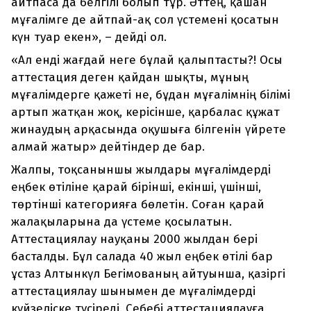
айтпаса да белгілі болып тұр. Әттең, қашан
мұғалімге де айтпай-ақ сол үстемені қосатын
күн туар екен», – дейді ол.
«Ал енді жағдай неге бұлай қалыптасты?! Осы
аттестация деген қайдан шықты, мұның
мұғалімдерге қажеті не, бұдан мұғалімнің білімі
артып жатқан жоқ, керісінше, қарбалас құжат
жинаудың арқасында оқушыға білгенін үйрете
алмай жатыр» дейтіндер де бар.
Жалпы, тоқсаныншы жылдары мұғалімдерді
еңбек өтіліне қарай бірінші, екінші, үшінші,
төртінші категорияға бөлетін. Соған қарай
жалақыларына да үстеме қосылатын.
Аттестациялау науқаны 2000 жылдан бері
басталды. Бұл салада 40 жыл еңбек өтілі бар
ұстаз Алтынкүл Бегімованың айтуынша, қазіргі
аттестациялау шынымен де мұғалімдерді
күйзеліске түсіреді. Себебі аттестациялауға