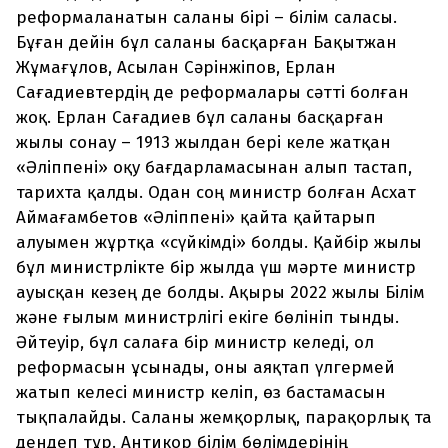
реформаланатын саланы бірі – білім саласы.
Бұған дейін бұл саланы басқарған Бақытжан
Жұмағұлов, Асылан Сәрінжіпов, Ерлан
Сағадиевтердің де реформалары сәтті болған
жоқ. Ерлан Сағадиев бұл саланы басқарған
жылы сонау – 1913 жылдан бері келе жатқан
«Әліппені» оқу бағдарламасынан алып тастап,
тарихта қалды. Одан соң министр болған Асхат
Аймағамбетов «Әліппені» қайта қайтарып
алуымен жұртқа «сүйкімді» болды. Қайбір жылы
бұл министрлікте бір жылда үш мәрте министр
ауысқан кезең де болды. Ақыры 2022 жылы Білім
және ғылым министрлігі екіге бөлініп тынды.
Әйтеуір, бұл салаға бір министр келеді, ол
реформасын ұсынады, оны аяқтап үлгермей
жатып келесі министр келіп, өз бастамасын
тықпалайды. Саланы жемқорлық, парақорлық та
дендеп тұр. Антикор білім бөлімдерінің