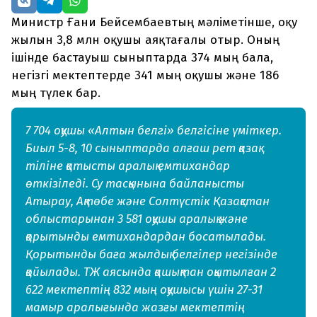
Министр Ғани Бейсембаевтың мәліметінше, оқу
жылын 3,8 млн оқушы аяқтағалы отыр. Оның
ішінде бастауыш сыныптарда 374 мың бала,
негізгі мектептерде 341 мың оқушы және 186
мың түлек бар.
7 704 оқушы «Алтын белгі» белгісіне үміткер.
Биыл 5-8, 10 сыныптарда алғаш рет қазақ
тіліне қатысты аралық емтихандар
өткізіледі. Су тасқынына байланысты
Атырау, Ақтөбе және Солтүстік Қазақстан
облыстарынан 3 581 оқушы аралық және
қорытынды емтихандардан босатылады.
Қорытынды баға жылдық белгілер негізінде
қойылады. ТЖ аясында қашықтан оқытылған 2
622 мектептің 832 мың оқушысы үшін 27-31
мамыр аралығында жазғы мектептің