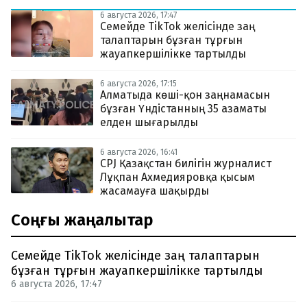
6 августа 2026, 17:47
Семейде TikTok желісінде заң
талаптарын бұзған тұрғын
жауапкершілікке тартылды
6 августа 2026, 17:15
Алматыда көші-қон заңнамасын
бұзған Үндістанның 35 азаматы
елден шығарылды
6 августа 2026, 16:41
CPJ Қазақстан билігін журналист
Лұқпан Ахмедияровқа қысым
жасамауға шақырды
Соңғы жаңалықтар
Семейде TikTok желісінде заң талаптарын
бұзған тұрғын жауапкершілікке тартылды
6 августа 2026, 17:47