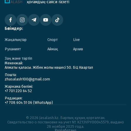
қоғамдық-саяси газеті
Бөлімдер:
Жаңалықтар
Спорт
Live
Руханият
Аймақ
Архив
Заң және тәртіп
Мекенжай:
Алматы қаласы. Жібек жолы көшесі 50. БЦ Квартал
Пошта:
zhasalash100@gmail.com
Жарнама бөлімі:
+7 701 220 64 52
Редакция:
+7 708 604 51 06 (WhatsApp)
© 2026 Jasalash.kz. Барлық құқық қорғалған.
Cвидетельство о постановке на учет № KZ13VPY00045579, выдано
28 ноября 2025 года.
Разработано