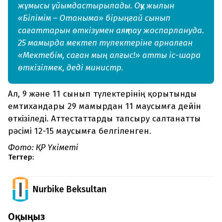
жұмысы ұйымдастырылады. Оқу жылын
«Білімім – Отаныма» бірыңғай сынып
сағаттарын өткізумен аяқтау жоспарлануда.
25 мамырда мектеп түлектеріне арналған
«Мектебім, саған мың алғыс!» атты іс-шара
өткізілмек, деді министр.
Ал, 9 және 11 сынып түлектерінің қорытынды
емтихандары 29 мамырдан 11 маусымға дейін
өткізіледі. Аттестаттарды тапсыру салтанатты
рәсімі 12-15 маусымға белгіленген.
Фото: ҚР Үкіметі
Тегтер:
Nurbike Beksultan
Оқыңыз