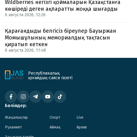
Wildberries негізгі қоймаларын Қазақстанға
көшіреді деген ақпаратты жоққа шығарды
6 августа 2026, 12:26
Қарағандыды белгісіз біреулер Бауыржан
Момышұлының мемориалдық тақтасын
қиратып кеткен
6 августа 2026, 11:48
Республикалық
қоғамдық-саяси газеті
Бөлімдер:
Жаңалықтар
Спорт
Live
Руханият
Аймақ
Архив
Заң және тәртіп