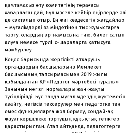
қамтамасыз ету комитетінің төрағасы
хабарлағандай, бұл мәселе кейбір өңірлерде әлі
де сақталып отыр. Ең жиі кездесетін жағдайлар
– мұғалімдерді өз міндетінен тыс жұмыстарға
тарту, олардың ар-намысына тию, билет сатып
алуға немесе түрлі іс-шараларға қатысуға
мәжбүрлеу.
Кеңес барысында жергілікті атқарушы
органдардың басшыларына Мемлекет
басшысының тапсырмасымен 2019 жылы
қабылданған ҚР «Педагог мәртебесі туралы»
Заңының негізгі нормалары жан-жақты
түсіндірілді. Бұл заңда мұғалімдердің жүктемесін
азайту, негізсіз тексерулер мен педагогке тән
емес функцияларға жол бермеу, сондай-ақ
жауапкершілікке тартудың құқықтық тетіктері
қарастырылған. Атап айтқанда, педагогтерге