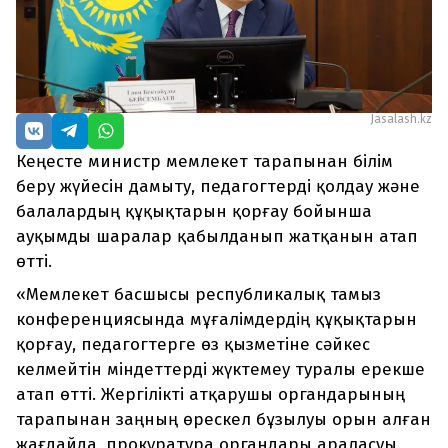
Jasalash.kz
Кеңесте министр мемлекет тарапынан білім
беру жүйесін дамыту, педагогтерді қолдау және
балалардың құқықтарын қорғау бойынша
ауқымды шаралар қабылданып жатқанын атап
өтті.
«Мемлекет басшысы республикалық тамыз
конференциясында мұғалімдердің құқықтарын
қорғау, педагогтерге өз қызметіне сәйкес
келмейтін міндеттерді жүктемеу туралы ерекше
атап өтті. Жергілікті атқарушы органдарының
тарапынан заңның өрескел бұзылуы орын алған
жағдайда, прокуратура органдары араласуы