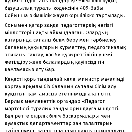
құрметсіздік танытқандар ҚР Әкімшілік құқық
бұзушылық туралы кодексінің 409-бабы
бойынша әкімшілік жауапкершілікке тартылады.
Сонымен қатар заңда педагогтердің негізгі
міндеттері нақты айқындалған. Олардың
қатарында сапалы білім беру мен тәрбиелеу,
баланың құқықтарын құрметтеу, педагогикалық
этиканы сақтау, кәсіби құзыреттілігін үнемі
жетілдіру және балалардың қауіпсіздігін
қамтамасыз ету бар.
Кеңесті қорытындылай келе, министр мұғалімді
қорғау арқылы біз баланың сапалы білім алу
құқығын қамтамасыз ететінімізді атап өтті.
Барлық мемлекеттік органдар «Педагог
мәртебесі туралы» заңды орындауға міндетті.
Бұл ретте өңірлік білім басқармалары мен
аумақтық департаменттер заң талаптарын
түсіндірумен қатар, олардың нақты орындалуын