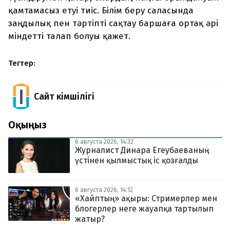
қамтамасыз етуі тиіс. Білім беру саласында
заңдылық пен тәртіпті сақтау баршаға ортақ әрі
міндетті талап болуы қажет.
Тегтер:
Сайт Әкімшілігі
Оқыңыз
6 августа 2026, 14:32
Журналист Динара Егеубаеваның
үстінен қылмыстық іс қозғалды
6 августа 2026, 14:12
«Хайптың» ақыры: Стримерлер мен
блогерлер неге жауапқа тартылып
жатыр?