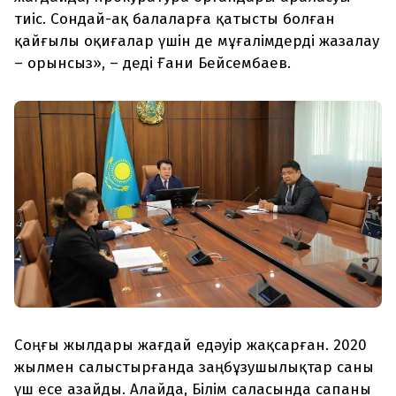
тиіс. Сондай-ақ балаларға қатысты болған
қайғылы оқиғалар үшін де мұғалімдерді жазалау
– орынсыз», – деді Ғани Бейсембаев.
Соңғы жылдары жағдай едәуір жақсарған. 2020
жылмен салыстырғанда заңбұзушылықтар саны
үш есе азайды. Алайда, Білім саласында сапаны