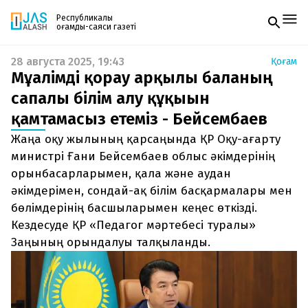
Республикалық
қоғамдық-саяси газеті
28 августа 2025, 19:43
Қоғам
Жаңалықтар
Мұғалімді қорғау арқылы баланың
Спорт
Газетке жазылу
Live
сапалы білім алу құқығын
PDF форматтағы газетті ай сайын электронды
Руханият
қамтамасыз етеміз - Бейсембаев
поштаңызға алып отырыңыз. Жаңа нөмір
Аймақ
шыққан сәтте сізге бірден жіберіледі. Тек email
Архив
Жаңа оқу жылының қарсаңында ҚР Оқу-ағарту
енгізіңіз, біз қалғанын өзіміз жібереміз.
Заң және тәртіп
министрі Ғани Бейсембаев облыс әкімдерінің
орынбасарларымен, қала және аудан
Редакциямен байланыс
әкімдерімен, сондай-ақ білім басқармалары мен
+7 708 604 51 06
Жарнама бөлімі
бөлімдерінің басшыларымен кеңес өткізді.
+7 701 220 64 52
Кездесуде ҚР «Педагог мәртебесі туралы»
Пошта
zhasalash100@gmail.com
Заңының орындалуы талқыланды.