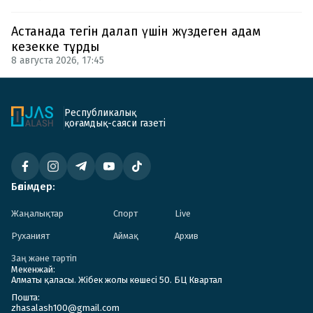
Астанада тегін далап үшін жүздеген адам
кезекке тұрды
8 августа 2026, 17:45
Республикалық
қоғамдық-саяси газеті
Бөлімдер:
Жаңалықтар
Спорт
Live
Руханият
Аймақ
Архив
Заң және тәртіп
Мекенжай:
Алматы қаласы. Жібек жолы көшесі 50. БЦ Квартал
Пошта:
zhasalash100@gmail.com