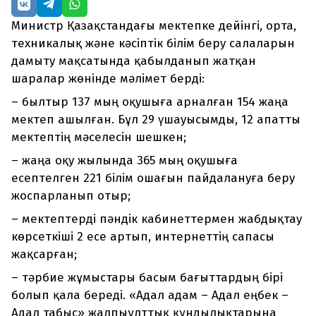
Министр Қазақстандағы мектепке дейінгі, орта,
техникалық және кәсіптік білім беру салаларын
дамыту мақсатында қабылданып жатқан
шаралар жөнінде мәлімет берді:
– былтыр 137 мың оқушыға арналған 154 жаңа
мектеп ашылған. Бұл 29 үшауысымды, 12 апатты
мектептің мәселесін шешкен;
– жаңа оқу жылында 365 мың оқушыға
есептелген 221 білім ошағын пайдалануға беру
жоспарланып отыр;
– мектептерді пәндік кабинеттермен жабдықтау
көрсеткіші 2 есе артып, интернеттің сапасы
жақсарған;
– тәрбие жұмыстары басым бағыттардың бірі
болып қала береді. «Адал адам – Адал еңбек –
Адал табыс» жалпыұлттық құндылықтарына