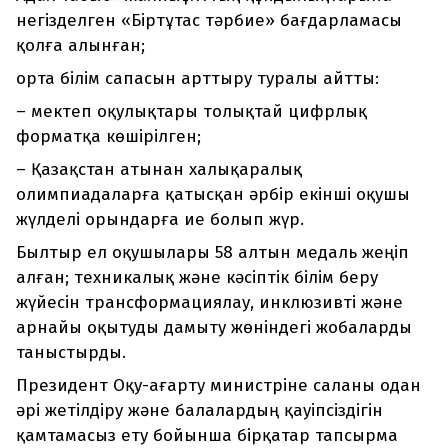
негізделген «Біртұтас тәрбие» бағдарламасы
қолға алынған;
орта білім сапасын арттыру туралы айтты:
– мектеп оқулықтары толықтай цифрлық
форматқа көшірілген;
– Қазақстан атынан халықаралық
олимпиадаларға қатысқан әрбір екінші оқушы
жүлделі орындарға ие болып жүр.
Былтыр ел оқушылары 58 алтын медаль жеңіп
алған; техникалық және кәсіптік білім беру
жүйесін трансформациялау, инклюзивті және
арнайы оқытуды дамыту жөніндегі жобаларды
таныстырды.
Президент Оқу-ағарту министріне саланы одан
әрі жетілдіру және балалардың қауіпсіздігін
қамтамасыз ету бойынша бірқатар тапсырма