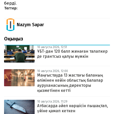
берді.
Тегтер:
Nazym Sapar
Оқыңыз
10 августа 2026, 12:51
ҰБТ-дан 120 балл жинаған талапкер
де грантсыз қалуы мүмкін
10 августа 2026, 12:00
Маңғыстауда 13 жастағы баланың
өлімінен кейін облыстық балалар
ауруханасының директоры
қызметінен кетті
10 августа 2026, 11:29
Атбасарда әйел көршісін пышақтап,
үйіне қамап кеткен