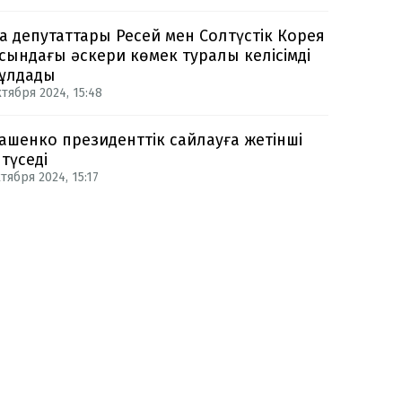
а депутаттары Ресей мен Солтүстік Корея
сындағы әскери көмек туралы келісімді
ұлдады
ктября 2024, 15:48
ашенко президенттік сайлауға жетінші
 түседі
тября 2024, 15:17