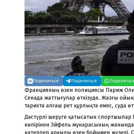
Поделиться
Поделиться
Поделитьс
Францияның өзен полициясы Париж Ол
Сенада жаттығулар өткізуде. Жазғы ойын
тарихта алғаш рет құрлықта емес, суда өт
Дәстүрлі шеруге қатысатын спортшылар 
көпірінен Эйфель мұнарасының жанындағ
катерлер арқылы өзен бойымен жүзеді. 