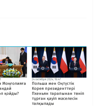
24 октября 2024, 16:47
1
Польша мен Оңтүстік
н Моңғолияға
Корея президенттері
андай
Пхеньян тарапынан төніп
ол қойды?
тұрған қауіп мәселесін
талқылады