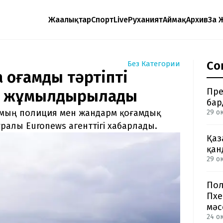
Жаңалықтар
Спорт
Live
Руханият
Аймақ
Архив
Заң 
Со
Без Категории
оғамдық тәртіпті
Пре
ция жұмылдырылады
бар
мың полиция мен жандарм қоғамдық
29 ок
ралы Euronews агенттігі хабарлады.
Қаз
қан
29 о
Пол
Пхе
мәс
24 о