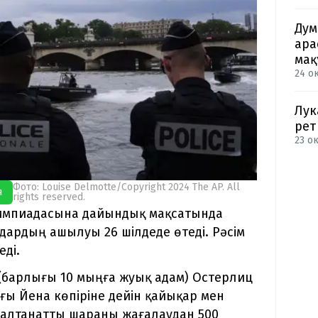
Дум
ара
мақ
24 о
Лук
рет
23 ок
Фото: Louise Delmotte/Copyright 2024 The AP. All
я
rights reserved.
импиадасына дайындық мақсатында
дардың ашылуы 26 шілдеде өтеді. Рәсім
еді.
(барлығы 10 мыңға жуық адам) Остерлиц
ы Йена көпіріне дейін қайықар мен
Салтанатты шараны жағалаудан 500