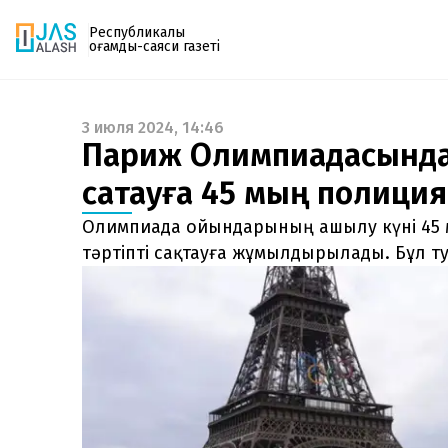
Республикалық
қоғамдық-саяси газеті
3 июля 2024, 14:46
Газетке жазылу
Париж Олимпиадасында қ
PDF форматтағы газетті ай сайын электронды
сақтауға 45 мың поли
поштаңызға алып отырыңыз. Жаңа нөмір
шыққан сәтте сізге бірден жіберіледі. Тек email
Олимпиада ойындарының ашылу күні 45 
енгізіңіз, біз қалғанын өзіміз жібереміз.
тәртіпті сақтауға жұмылдырылады. Бұл ту