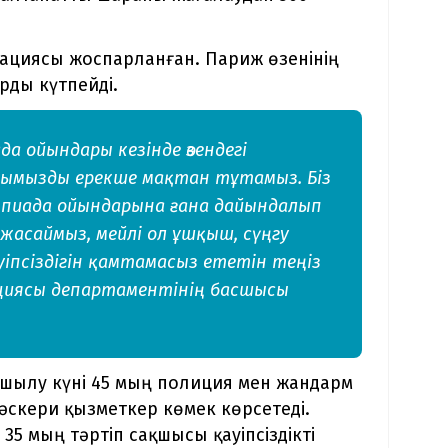
ациясы жоспарланған. Париж өзенінің
рды күтпейді.
а ойындары кезінде өзендегі
нымызды ерекше мақтан тұтамыз. Біз
мпиада ойындарына ғана дайындалып
жасаймыз, мейлі ол ұшқыш, сүңгу
ауіпсіздігін қамтамасыз ететін теңіз
ициясы департаментінің басшысы
шылу күні 45 мың полиция мен жандарм
 әскери қызметкер көмек көрсетеді.
35 мың тәртіп сақшысы қауіпсіздікті