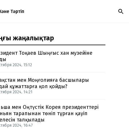
Және Тәртіп
ңғы жаңалықтар
зидент Тоқаев Шыңғыс хан музейіне
ды
тября 2024, 15:12
ақстан мен Моңғолияға басшылары
дай құжаттарға қол қойды?
ктября 2024, 14:21
ьша мен Оңтүстік Корея президенттері
ньян тарапынан төніп тұрған қауіп
елесін талқылады
ктября 2024, 16:47