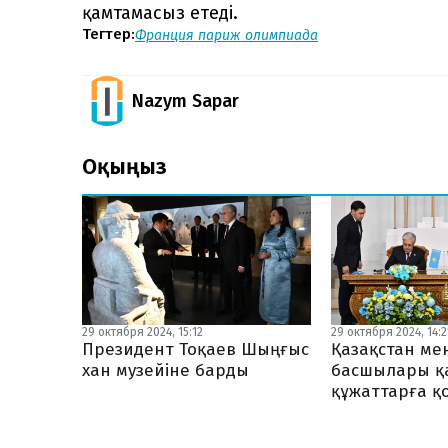
қамтамасыз етеді.
Тегтер:
Франция
париж олимпиада
Nazym Sapar
Оқыңыз
29 октября 2024, 15:12
29 октября 2024, 14:2
Президент Тоқаев Шыңғыс
Қазақстан ме
хан музейіне барды
басшылары қ
құжаттарға қ