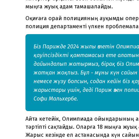
мыңға жуық адам тамашалайды.
Оқиғаға орай полицияның ауқымды опер
полиция департаменті үлкен проблемала
Біз Парижде 2024 жылы өтетін Олимпиад
қауіпсіздікті қамтамасыз ете алаты
дайындалып жатырмыз, бірақ біз Оли
жатқан жоқпыз. Бұл - мұны күн сайын 
немесе жүзу болсын, содан кейін біз қ
жарыстары үшін, деді Париж өзен пол
Софи Мальхербе.
Айта кетейік, Олимпиада ойындарының а
тәртіпті сақтайды. Оларға 18 мыңға жуық
Жарыс кезінде ел астанасында күн сайын 