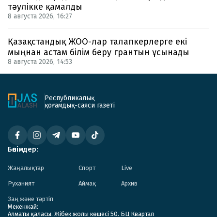
тәулікке қамалды
8 августа 2026, 16:27
Қазақстандық ЖОО-лар талапкерлерге екі
мыңнан астам білім беру грантын ұсынады
8 августа 2026, 14:53
Республикалық
қоғамдық-саяси газеті
Бөлімдер:
Жаңалықтар
Спорт
Live
Руханият
Аймақ
Архив
Заң және тәртіп
Мекенжай:
Алматы қаласы. Жібек жолы көшесі 50. БЦ Квартал