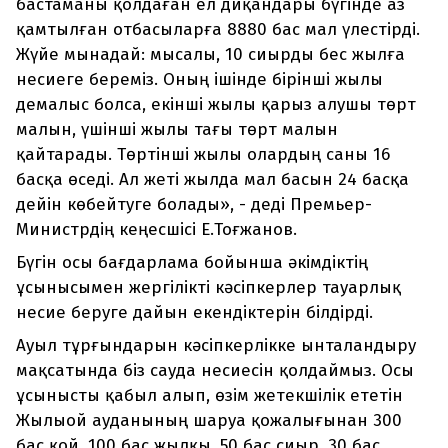
бастаманы қолдаған ел диқандары бүгінде аз
қамтылған отбасыларға 8880 бас мал үлестірді.
Жүйе мынадай: мысалы, 10 сиырды бес жылға
несиеге береміз. Оның ішінде бірінші жылы
демалыс болса, екінші жылы қарыз алушы төрт
малын, үшінші жылы тағы төрт малын
қайтарады. Төртінші жылы олардың саны 16
басқа өседі. Ал жеті жылда мал басын 24 басқа
дейін көбейтуге болады», - деді Премьер-
Министрдің кеңесшісі Е.Тоғжанов.
Бүгін осы бағдарлама бойынша әкімдіктің
ұсынысымен жергілікті кәсіпкерлер тауарлық
несие беруге дайын екендіктерін білдірді.
Ауыл тұрғындарын кәсіпкерлікке ынталандыру
мақсатында біз сауда несиесін қолдаймыз. Осы
ұсынысты қабыл алып, өзім жетекшілік ететін
Жылыой ауданының шаруа қожалығынан 300
бас қой, 100 бас жылқы, 50 бас сиыр, 30 бас