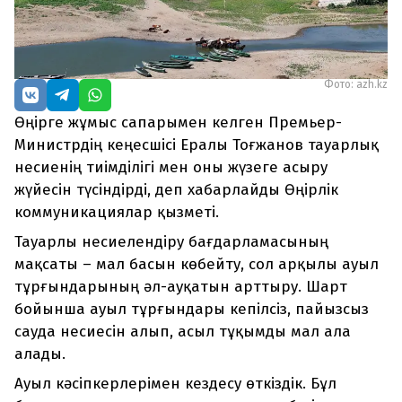
Фото: azh.kz
Өңірге жұмыс сапарымен келген Премьер-
Министрдің кеңесшісі Ералы Тоғжанов тауарлық
несиенің тиімділігі мен оны жүзеге асыру
жүйесін түсіндірді, деп хабарлайды Өңірлік
коммуникациялар қызметі.
Тауарлы несиелендіру бағдарламасының
мақсаты – мал басын көбейту, сол арқылы ауыл
тұрғындарының әл-ауқатын арттыру. Шарт
бойынша ауыл тұрғындары кепілсіз, пайызсыз
сауда несиесін алып, асыл тұқымды мал ала
алады.
Ауыл кәсіпкерлерімен кездесу өткіздік. Бұл