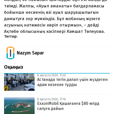
тиімді. Жалпы, «Ауыл аманаты» бағдарламасы
бойынша несиенің өзі ауыл шаруашылығын
дамытуға зор мүмкіндік. Бұл жобаның жүзеге
асуының нәтижесін көріп отырмыз», – дейді
Ақтөбе облысының кәсіпкері Кәмшат Төлеуова.
Тегтер:
Nazym Sapar
Оқыңыз
8 августа 2026, 17:45
Астанада тегін далап үшін жүздеген
адам кезекке тұрды
8 августа 2026, 17:16
ExxonMobil Қашағанға $80 млрд
салуға дайын