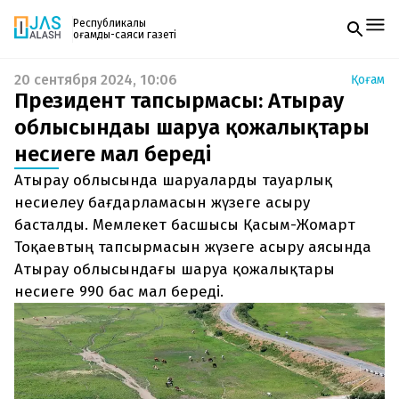
Республикалық
қоғамдық-саяси газеті
20 сентября 2024, 10:06
Қоғам
Жаңалықтар
Президент тапсырмасы: Атырау
Спорт
Газетке жазылу
Live
облысындағы шаруа қожалықтары
PDF форматтағы газетті ай сайын электронды
Руханият
несиеге мал береді
поштаңызға алып отырыңыз. Жаңа нөмір
Аймақ
шыққан сәтте сізге бірден жіберіледі. Тек email
Архив
Атырау облысында шаруаларды тауарлық
енгізіңіз, біз қалғанын өзіміз жібереміз.
Заң және тәртіп
несиелеу бағдарламасын жүзеге асыру
басталды. Мемлекет басшысы Қасым-Жомарт
Редакциямен байланыс
Тоқаевтың тапсырмасын жүзеге асыру аясында
+7 708 604 51 06
Жарнама бөлімі
Атырау облысындағы шаруа қожалықтары
+7 701 220 64 52
несиеге 990 бас мал береді.
Пошта
zhasalash100@gmail.com