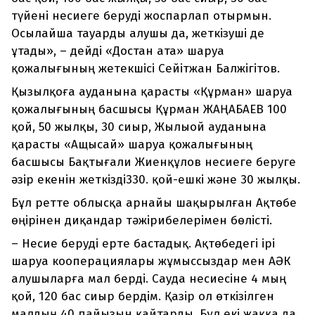
түйені несиеге беруді жоспарлап отырмын.
Осылайша тауарды алушы да, жеткізуші де
ұтады», – дейді «Достан ата» шаруа
қожалығының жетекшісі Сейітжан Балжігітов.
Қызылқоға ауданына қарасты «Құрман» шаруа
қожалығының басшысы Құрман ЖАҢАБАЕВ 100
қой, 50 жылқы, 30 сиыр, Жылыой ауданына
қарасты «Ащысай» шаруа қожалығының
басшысы Бақтығали Жиенқұлов несиеге беруге
әзір екенін жеткізді330. қой-ешкі және 30 жылқы.
Бұл ретте облысқа арнайы шақырылған Ақтөбе
өңірінен диқандар тәжірибелерімен бөлісті.
– Несие беруді ерте бастадық. Ақтөбедегі ірі
шаруа кооперациялары жұмыссыздар мен АӘК
алушыларға мал берді. Сауда несиесіне 4 мың
қой, 120 бас сиыр бердім. Қазір ол өткізілген
малдың 40 пайызын қайтарды. Бұл екі жаққа да