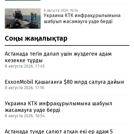
8 августа 2026, 16:54
Украина КТК инфрақұрылымына
шабуыл жасамауға уәде берді
Соңғы жаңалықтар
Астанада тегін далап үшін жүздеген адам
кезекке тұрды
8 августа 2026, 17:45
ExxonMobil Қашағанға $80 млрд салуға дайын
8 августа 2026, 17:16
Украина КТК инфрақұрылымына шабуыл
жасамауға уәде берді
8 августа 2026, 16:54
Астанада түнде салют атқан екі ер адам 5