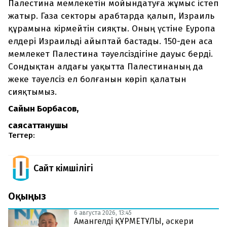
Палестина мемлекетін мойындатуға жұмыс істеп
жатыр. Газа секторы арабтарда қалып, Израиль
құрамына кірмейтін сияқты. Оның үстіне Еуропа
елдері Израильді айыптай бастады. 150-ден аса
мемлекет Палестина тәуелсіздігіне дауыс берді.
Сондықтан алдағы уақытта Палестинаның да
жеке тәуелсіз ел болғанын көріп қалатын
сияқтымыз.
Сайын Борбасов,
саясаттанушы
Тегтер:
Сайт Әкімшілігі
Оқыңыз
6 августа 2026, 13:45
Амангелді ҚҰРМЕТҰЛЫ, әскери