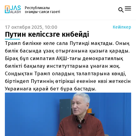
Республикалық
қоғамдық-саяси газеті
17 октября 2025, 10:00
Кейіпкер
Жаңалықтар
Путин келіссөзге көнбейді
Спорт
Газетке жазылу
Live
Трамп билікке келе сала Путинді мақтады. Оның
PDF форматтағы газетті ай сайын электронды
Руханият
билік басында ұзақ отырғанына қызыға қарады.
поштаңызға алып отырыңыз. Жаңа нөмір
Аймақ
Бірақ бұл симпатия АҚШ-тағы демократиялық
шыққан сәтте сізге бірден жіберіледі. Тек email
Архив
енгізіңіз, біз қалғанын өзіміз жібереміз.
билікті бақылау институттарына ұнаған жоқ.
Заң және тәртіп
Сондықтан Трамп олардың талаптарына көнді,
біртіндеп Путиннің өтірікші екеніне көзі жеткесін
Редакциямен байланыс
+7 708 604 51 06
Украинаға қарай бет бұра бастады.
Жарнама бөлімі
+7 701 220 64 52
Пошта
zhasalash100@gmail.com