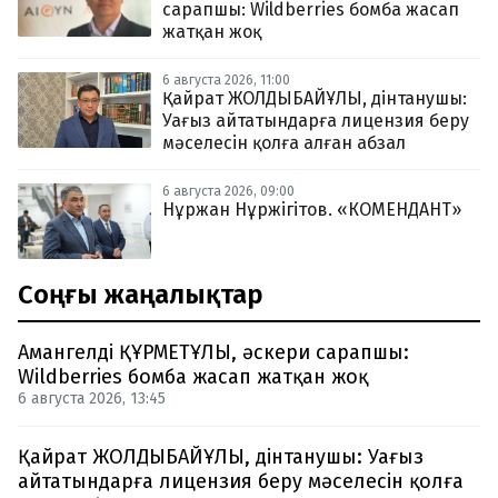
сарапшы: Wildberries бомба жасап
жатқан жоқ
6 августа 2026, 11:00
Қайрат ЖОЛДЫБАЙҰЛЫ, дінтанушы:
Уағыз айтатындарға лицензия беру
мәселесін қолға алған абзал
6 августа 2026, 09:00
Нұржан Нұржігітов. «КОМЕНДАНТ»
Соңғы жаңалықтар
Амангелді ҚҰРМЕТҰЛЫ, әскери сарапшы:
Wildberries бомба жасап жатқан жоқ
6 августа 2026, 13:45
Қайрат ЖОЛДЫБАЙҰЛЫ, дінтанушы: Уағыз
айтатындарға лицензия беру мәселесін қолға