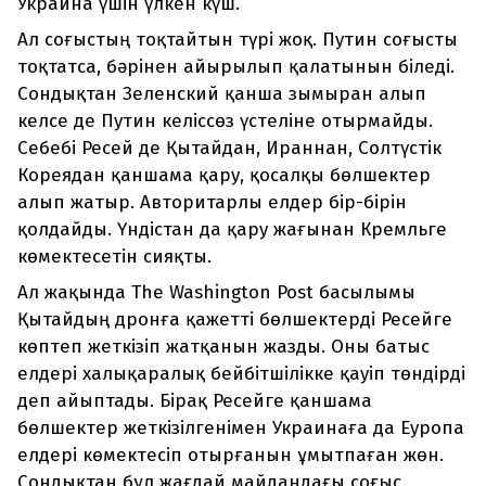
Украина үшін үлкен күш.
Ал соғыстың тоқтайтын түрі жоқ. Путин соғысты
тоқтатса, бәрінен айырылып қалатынын біледі.
Сондықтан Зеленский қанша зымыран алып
келсе де Путин келіссөз үстеліне отырмайды.
Себебі Ресей де Қытайдан, Ираннан, Солтүстік
Кореядан қаншама қару, қосалқы бөлшектер
алып жатыр. Авторитарлы елдер бір-бірін
қолдайды. Үндістан да қару жағынан Кремльге
көмектесетін сияқты.
Ал жақында The Washington Post басылымы
Қытайдың дронға қажетті бөлшектерді Ресейге
көптеп жеткізіп жатқанын жазды. Оны батыс
елдері халықаралық бейбітшілікке қауіп төндірді
деп айыптады. Бірақ Ресейге қаншама
бөлшектер жеткізілгенімен Украинаға да Еуропа
елдері көмектесіп отырғанын ұмытпаған жөн.
Сондықтан бұл жағдай майдандағы соғыс