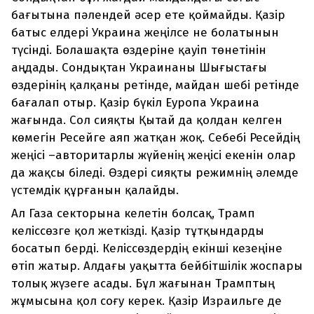
бағытына пәлендей әсер ете қоймайды. Қазір
батыс елдері Украина жеңілсе не болатынын
түсінді. Болашақта өздеріне қауіп төнетінін
аңдады. Сондықтан Украинаны Шығыстағы
өздерінің қалқаны ретінде, майдан шебі ретінде
бағалап отыр. Қазір бүкіл Еуропа Украина
жағында. Сол сияқты Қытай да қолдан келген
көмегін Ресейге аяп жатқан жоқ. Себебі Ресейдің
жеңісі –авторитарлы жүйенің жеңісі екенін олар
да жақсы біледі. Өздері сияқты режимнің әлемде
үстемдік құрғанын қалайды.
Ал Газа секторына келетін болсақ, Трамп
келіссөзге қол жеткізді. Қазір тұтқындарды
босатып берді. Келіссөздердің екінші кезеңіне
өтіп жатыр. Алдағы уақытта бейбітшілік жоспары
толық жүзеге асады. Бұл жағынан Трамптың
жұмысына қол соғу керек. Қазір Израильге де