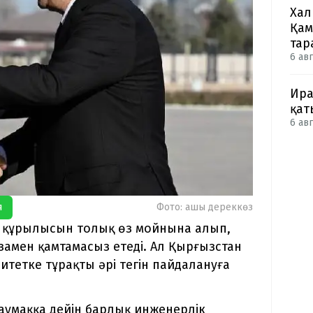
Хал
Қам
тар
6 авг
Ира
қат
6 авг
я
Фото: ашық дереккөз
ң құрылысын толық өз мойнына алып,
амен қамтамасыз етеді. Ал Қырғызстан
итетке тұрақты әрі тегін пайдалануға
н аумаққа дейін барлық инженерлік