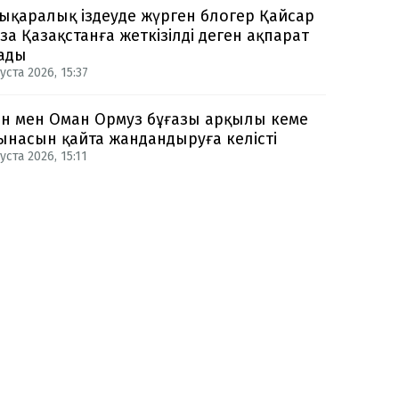
ықаралық іздеуде жүрген блогер Қайсар
за Қазақстанға жеткізілді деген ақпарат
ады
уста 2026, 15:37
н мен Оман Ормуз бұғазы арқылы кеме
ынасын қайта жандандыруға келісті
уста 2026, 15:11