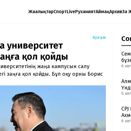
Жаңалықтар
Спорт
Live
Руханият
Аймақ
Архив
Заң 
Со
Қоғам
а университет
Сем
заңға қол қойды
бұз
иверситетінің жаңа кампусын салу
6 авг
гі заңға қол қойды. Бұл оқу орны Борис
Алм
Үнд
6 авг
CPJ
Ахм
6 авг