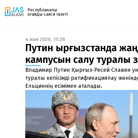
Республикалық
қоғамдық-саяси газеті
4 мая 2026, 15:38
Газетке жазылу
Путин Қырғызстанда жаң
PDF форматтағы газетті ай сайын электронды
кампусын салу туралы 
поштаңызға алып отырыңыз. Жаңа нөмір
шыққан сәтте сізге бірден жіберіледі. Тек email
Владимир Путин Қырғыз-Ресей Славян ун
енгізіңіз, біз қалғанын өзіміз жібереміз.
туралы келісімді ратификациялау жөнінде
Ельциннің есімімен аталады.