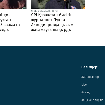
6 августа 2026, 16:41
CPJ Қазақстан билігін
і-қон
журналист Лұқпан
ұзған
Ахмедияровқа қысым
35 азаматы
жасамауға шақырды
ылды
Бөлімдер:
Жаңалықтар
Live
Аймақ
Заң және тәртіп