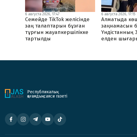
6 августа 2026, 17:47
6 августа 2026, 17:15
Семейде TikTok желісінде
Алматыда көш
заң талаптарын бұзған
заңнамасын б
тұрғын жауапкершілікке
Үндістанның 
тартылды
елден шығар
Республикалық
қоғамдық-саяси газеті