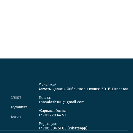
Мекенжай:
Алматы қаласы. Жібек жолы көшесі 50. БЦ Квартал
Спорт
Пошта:
zhasalash100@gmail.com
Руханият
Жарнама бөлімі:
+7 701 220 64 52
Архив
Редакция:
+7 708 604 51 06 (WhatsApp)