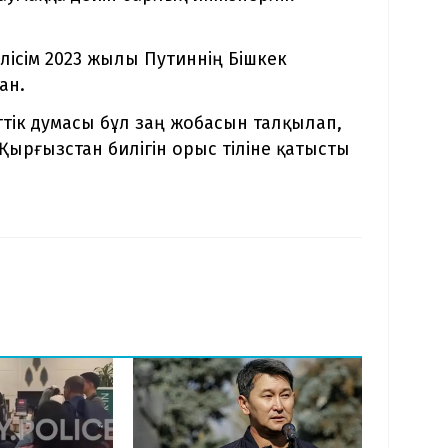
елісім 2023 жылы Путиннің Бішкек
ан.
ттік думасы бұл заң жобасын талқылап,
Қырғызстан билігін орыс тіліне қатысты