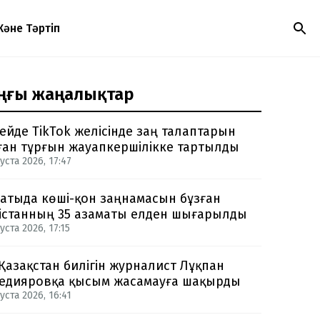
Және Тәртіп
ңғы жаңалықтар
ейде TikTok желісінде заң талаптарын
ған тұрғын жауапкершілікке тартылды
уста 2026, 17:47
атыда көші-қон заңнамасын бұзған
істанның 35 азаматы елден шығарылды
уста 2026, 17:15
 Қазақстан билігін журналист Лұқпан
едияровқа қысым жасамауға шақырды
уста 2026, 16:41