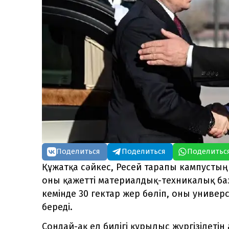
Поделиться
Поделиться
Поделитьс
Құжатқа сәйкес, Ресей тарапы кампусты
оны қажетті материалдық-техникалық баз
кемінде 30 гектар жер бөліп, оны универс
береді.
Сондай-ақ ел билігі құрылыс жүргізілеті