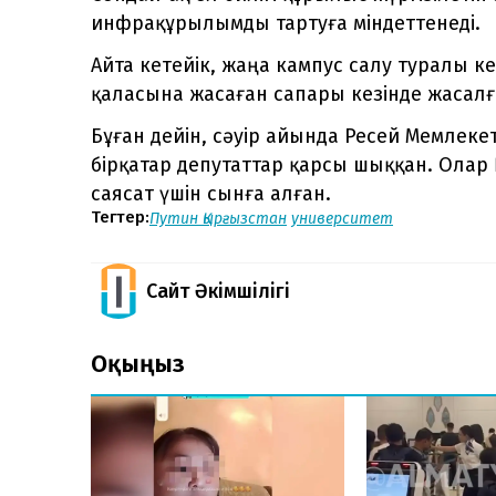
инфрақұрылымды тартуға міндеттенеді.
Айта кетейік, жаңа кампус салу туралы к
қаласына жасаған сапары кезінде жасалғ
Бұған дейін, сәуір айында Ресей Мемлеке
бірқатар депутаттар қарсы шыққан. Олар 
саясат үшін сынға алған.
Тегтер:
Путин
Қырғызстан
университет
Сайт Әкімшілігі
Оқыңыз