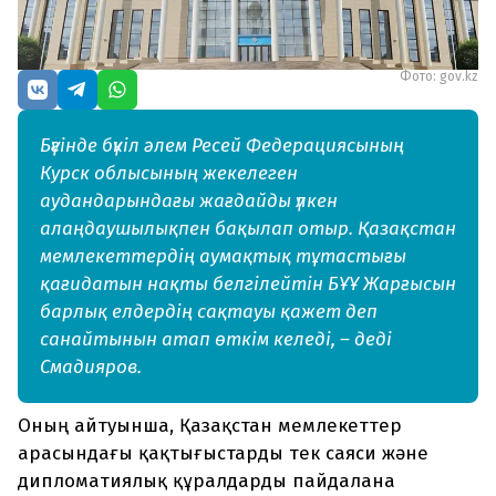
Фото: gov.kz
Бүгінде бүкіл әлем Ресей Федерациясының
Курск облысының жекелеген
аудандарындағы жағдайды үлкен
алаңдаушылықпен бақылап отыр. Қазақстан
мемлекеттердің аумақтық тұтастығы
қағидатын нақты белгілейтін БҰҰ Жарғысын
барлық елдердің сақтауы қажет деп
санайтынын атап өткім келеді, – деді
Смадияров.
Оның айтуынша, Қазақстан мемлекеттер
арасындағы қақтығыстарды тек саяси және
дипломатиялық құралдарды пайдалана