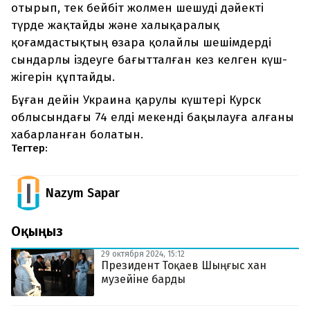
отырып, тек бейбіт жолмен шешуді дәйекті
түрде жақтайды және халықаралық
қоғамдастықтың өзара қолайлы шешімдерді
сындарлы іздеуге бағытталған кез келген күш-
жігерін құптайды.
Бұған дейін Украина қарулы күштері Курск
облысындағы 74 елді мекенді бақылауға алғаны
хабарланған болатын.
Тегтер:
Nazym Sapar
Оқыңыз
29 октября 2024, 15:12
Президент Тоқаев Шыңғыс хан
музейіне барды