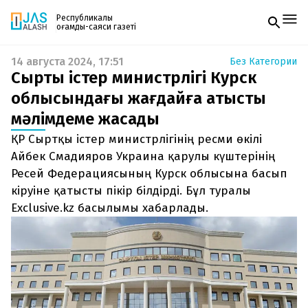
Республикалық
қоғамдық-саяси газеті
14 августа 2024, 17:51
Без Категории
Жаңалықтар
Сыртқы істер министрлігі Курск
Спорт
Газетке жазылу
Live
облысындағы жағдайға қатысты
PDF форматтағы газетті ай сайын электронды
Руханият
мәлімдеме жасады
поштаңызға алып отырыңыз. Жаңа нөмір
Аймақ
шыққан сәтте сізге бірден жіберіледі. Тек email
Архив
ҚР Сыртқы істер министрлігінің ресми өкілі
енгізіңіз, біз қалғанын өзіміз жібереміз.
Заң және тәртіп
Айбек Смадияров Украина қарулы күштерінің
Ресей Федерациясының Курск облысына басып
Редакциямен байланыс
кіруіне қатысты пікір білдірді. Бұл туралы
+7 708 604 51 06
Жарнама бөлімі
Exclusive.kz басылымы хабарлады.
+7 701 220 64 52
Пошта
zhasalash100@gmail.com