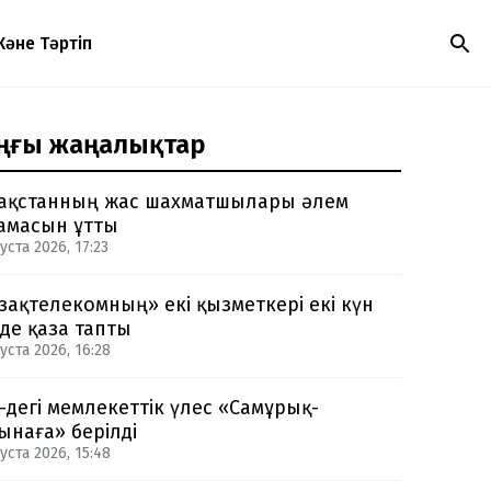
Және Тәртіп
ңғы жаңалықтар
ақстанның жас шахматшылары әлем
амасын ұтты
уста 2026, 17:23
зақтелекомның» екі қызметкері екі күн
нде қаза тапты
уста 2026, 16:28
-дегі мемлекеттік үлес «Самұрық-
ынаға» берілді
уста 2026, 15:48