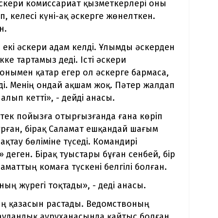
әскери комиссариат қызметкерлері оны
, келесі күні-ақ әскерге жөнелткен.
н.
е екі әскери адам келді. Ұлымды әскерден
е тартамыз деді. Істі әскери
онымен қатар егер ол әскерге бармаса,
ді. Менің ондай ақшам жоқ. Пәтер жалдап
алып кетті», - дейді анасы.
тек пойызға отырғызғанда ғана көріп
ұрған, бірақ Саламат ешқандай шағым
қтау бөліміне түседі. Командирі
деген. Бірақ туыстары бұған сенбей, бір
аматтың комаға түскені белгілі болған.
ның жүрегі тоқтады», - деді анасы.
ың қазасын растады. Ведомствоның
 аудандық ауруханасында қайтыс болған.