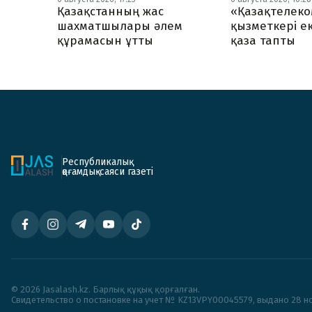
Қазақстанның жас
«Қазақтелеко
шахматшылары әлем
қызметкері ек
құрамасын ұтты
қаза тапты
Республикалық
қоғамдық-саяси газеті
© 2026 Jasalash.kz. Барлық құқық қорғалған.
Cвидетельство о постановке на учет № KZ13VPY00045579, выдано 28 но