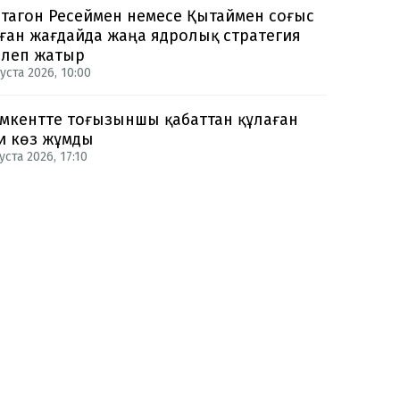
тагон Ресеймен немесе Қытаймен соғыс
ған жағдайда жаңа ядролық стратегия
рлеп жатыр
уста 2026, 10:00
кентте тоғызыншы қабаттан құлаған
и көз жұмды
уста 2026, 17:10