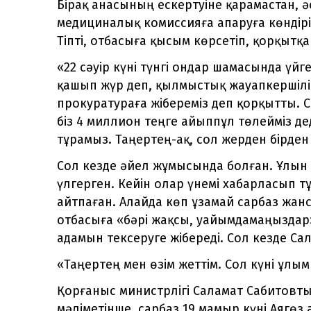
Бірақ анасының ескертуіне қарамастан, 
медициналық комиссияға апаруға көндіріп
Тіпті, отбасыға қысым көрсетіп, қорқытқа
«22 сәуір күні түнгі ондар шамасында үйг
қашып жүр деп, қылмыстық жауапкершілікк
прокуратураға жібереміз деп қорқытты. С
біз 4 миллион теңге айыппұл төлейміз де
тұрамыз. Таңертең-ақ, сол жерден бірден 
Сол кезде әйел жұмысында болған. Ұлын 
үлгерген. Кейін олар үнемі хабарласып т
айтпаған. Алайда көп ұзамай сарбаз жанса
отбасыға «бәрі жақсы, уайымдамаңыздар» 
адамын тексеруге жібереді. Сол кезде Сал
«Таңертең мен өзім жеттім. Сол күні ұлым
Қорғаныс министрлігі Саламат Сабитовт
мәліметінше, сарбаз 19 мамыр күні Аягөз