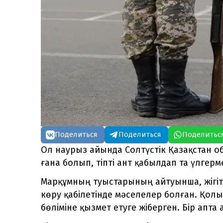
Поделиться
Поделиться
Поделитьс
Ол наурыз айында Солтүстік Қазақстан 
ғана болып, тіпті ант қабылдап та үлгерм
Марқұмның туыстарының айтуынша, жігіт
көру қабілетінде мәселелер болған. Қол
бөліміне қызмет етуге жіберген. Бір апта