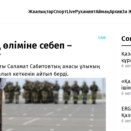
Жаңалықтар
Спорт
Live
Руханият
Аймақ
Архив
Заң 
Со
Live
ң өліміне себеп –
Қаз
?
құр
тағы Саламат Сабитовтың анасы ұлының
6 авг
лып кеткенін айтып берді.
«Қа
іші
6 авг
ERG
Қаз
6 авг