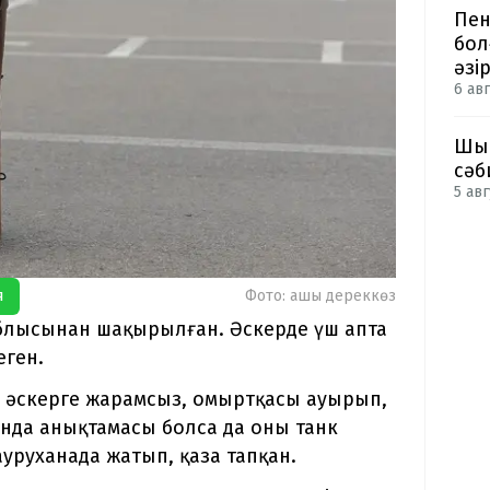
Пен
бол
әзі
6 авг
Шым
сәб
5 авг
я
Фото: ашық дереккөз
облысынан шақырылған. Әскерде үш апта
еген.
 әскерге жарамсыз, омыртқасы ауырып,
ында анықтамасы болса да оны танк
 ауруханада жатып, қаза тапқан.