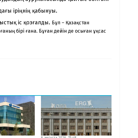
ағы іріңнің қабынуы.
ыстық іс қозғалды.
Бұл – Қазақстан
ның бірі ғана. Бұған дейін де осыған ұқсас
6 августа 2026, 15:48