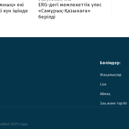
мның» екі
ERG-дегі мемлекеттік үлес
і күн ішінде
«Самұрық-Қазынаға»
берілді
Бөлімдер:
Жаңалықтар
Live
Аймақ
Заң және тәртіп
ября 2025 года.