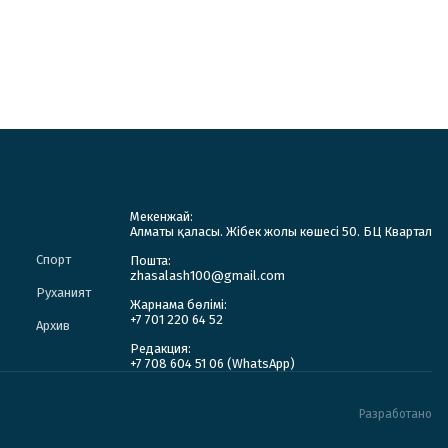
Мекенжай:
Алматы қаласы. Жібек жолы көшесі 50. БЦ Квартал
Спорт
Пошта:
zhasalash100@gmail.com
Руханият
Жарнама бөлімі:
+7 701 220 64 52
Архив
Редакция:
+7 708 604 51 06 (WhatsApp)
Разработано