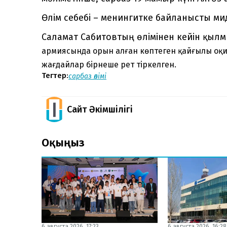
Өлім себебі – менингитке байланысты мид
Саламат Сабитовтың өлімінен кейін қылм
армиясында орын алған көптеген қайғылы оқиға
жағдайлар бірнеше рет тіркелген.
Тегтер:
сарбаз өлімі
Сайт Әкімшілігі
Оқыңыз
6 августа 2026, 17:23
6 августа 2026, 16:28