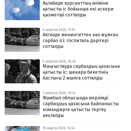
Ақтөбеде курсанттың өліміне
қатысты іс бойынша екі әскери
қызметші сотталды
6 апреля 2026, 11:51
Аягөзде менингиттен көз жұмған
сарбаз ісі: госпиталь дәрігері
сотталды
5 апреля 2026, 16:45
Маңғыстауда сарбаздың қазасына
қатысты іс: шекара бекетінің
бастығы 2 жылға сотталды
3 апреля 2026, 10:14
Жамбыл облысында мерзімді
сарбаздың қазасына байланысты
командирге қатысты тергеу
аяқталды
16 марта 2026, 14:54