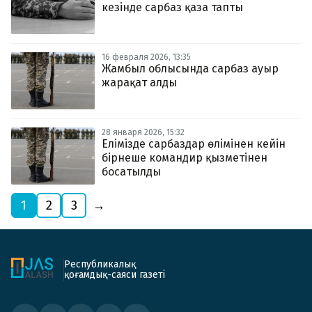
кезінде сарбаз қаза тапты
16 февраля 2026, 13:35
Жамбыл облысында сарбаз ауыр
жарақат алды
28 января 2026, 15:32
Елімізде сарбаздар өлімінен кейін
бірнеше командир қызметінен
босатылды
1
2
3
→
Республикалық
қоғамдық-саяси газеті