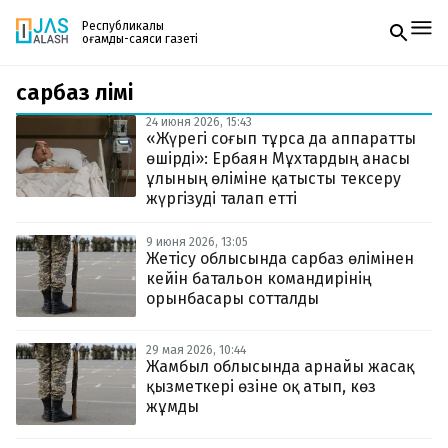
Республикалық
қоғамдық-саяси газеті
сарбаз өлімі
Жаңалықтар
Спорт
24 июня 2026, 15:43
Газетке жазылу
Live
«Жүрегі соғып тұрса да аппаратты
PDF форматтағы газетті ай сайын электронды
Руханият
өшірді»: Ербаян Мұхтардың анасы
поштаңызға алып отырыңыз. Жаңа нөмір
Аймақ
ұлының өліміне қатысты тексеру
шыққан сәтте сізге бірден жіберіледі. Тек email
Архив
жүргізуді талап етті
енгізіңіз, біз қалғанын өзіміз жібереміз.
Заң және тәртіп
9 июня 2026, 13:05
Жетісу облысында сарбаз өлімінен
Редакциямен байланыс
кейін батальон командирінің
+7 708 604 51 06
орынбасары сотталды
Жарнама бөлімі
+7 701 220 64 52
Пошта
zhasalash100@gmail.com
29 мая 2026, 10:44
Жамбыл облысында арнайы жасақ
қызметкері өзіне оқ атып, көз
жұмды