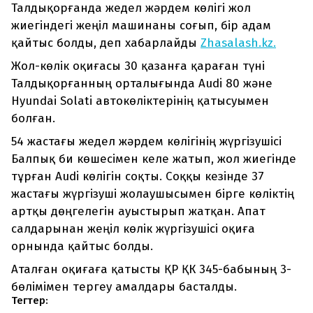
Талдықорғанда жедел жәрдем көлігі жол
жиегіндегі жеңіл машинаны соғып, бір адам
қайтыс болды, деп хабарлайды
Zhasalash.kz.
Жол-көлік оқиғасы 30 қазанға қараған түні
Талдықорғанның орталығында Audi 80 және
Hyundai Solati автокөліктерінің қатысуымен
болған.
54 жастағы жедел жәрдем көлігінің жүргізушісі
Балпық би көшесімен келе жатып, жол жиегінде
тұрған Audi көлігін соқты. Соққы кезінде 37
жастағы жүргізуші жолаушысымен бірге көліктің
артқы дөңгелегін ауыстырып жатқан. Апат
салдарынан жеңіл көлік жүргізушісі оқиға
орнында қайтыс болды.
Аталған оқиғаға қатысты ҚР ҚК 345-бабының 3-
бөлімімен тергеу амалдары басталды.
Тегтер: