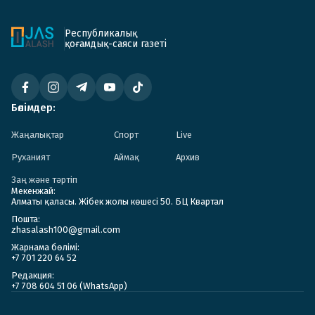
Республикалық
қоғамдық-саяси газеті
Бөлімдер:
Жаңалықтар
Спорт
Live
Руханият
Аймақ
Архив
Заң және тәртіп
Мекенжай:
Алматы қаласы. Жібек жолы көшесі 50. БЦ Квартал
Пошта:
zhasalash100@gmail.com
Жарнама бөлімі:
+7 701 220 64 52
Редакция:
+7 708 604 51 06 (WhatsApp)