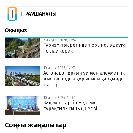
Т. РАУШАНҰЛЫ
Оқыңыз
7 августа 2026, 12:57
Туризм төңірегіндегі орынсыз дауға
тоқтау керек
10 июля 2026, 14:27
Астанада тұрғын үй мен әлеуметтік
нысандардың құрылысы қарқынды
жатыр
10 июля 2026, 10:34
Заң мен тәртіп – қоғам
тұрақтылығының негізі
Соңғы жаңалықтар