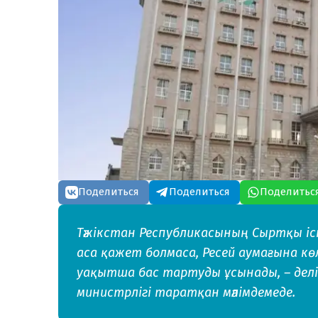
Поделиться
Поделиться
Поделитьс
Тәжікстан Республикасының Сыртқы і
аса қажет болмаса, Ресей аумағына кө
уақытша бас тартуды ұсынады, – делі
министрлігі таратқан мәлімдемеде.