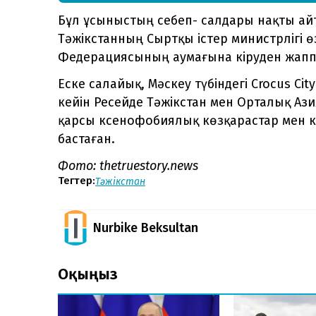
Бұл ұсыныстың себеп- салдары нақты айт
Тәжікстанның Сыртқы істер министрлігі ө
Федерациясының аумағына кіруден жаппай
Еске салайық, Мәскеу түбіндегі Crocus Ci
кейін Ресейде Тәжікстан мен Орталық Аз
қарсы ксенофобиялық көзқарастар мен кү
бастаған.
Фото: thetruestory.news
Тегтер:
Тәжікстан
Nurbike Beksultan
Оқыңыз