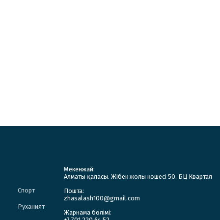
Мекенжай:
Алматы қаласы. Жібек жолы көшесі 50. БЦ Квартал
Спорт
Пошта:
zhasalash100@gmail.com
Руханият
Жарнама бөлімі:
+7 701 220 64 52