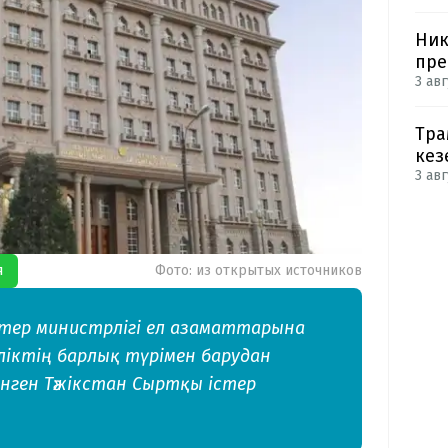
Ник
пре
3 авг
Тра
кез
3 авг
я
Фото: из открытых источников
стер министрлігі ел азаматтарына
ліктің барлық түрімен барудан
нген Тәжікстан Сыртқы істер