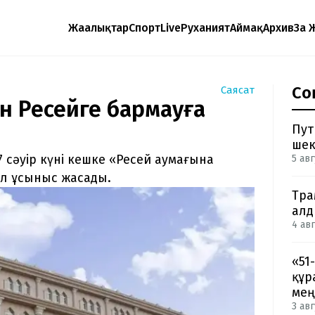
Жаңалықтар
Спорт
Live
Руханият
Аймақ
Архив
Заң 
Со
Саясат
ын Ресейге бармауға
Пут
шек
7 сәуір күні кешке «Ресей аумағына
5 авг
ыл ұсыныс жасады.
Тра
ал
4 авг
«51
құр
мең
3 авг