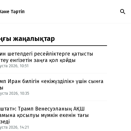
Және Тәртіп
ңғы жаңалықтар
ин шетелдегі ресейліктерге қатысты
теу енгізетін заңға қол қойды
уста 2026, 10:51
мп Иран билігін «екіжүзділік» үшін сынға
ды
уста 2026, 10:35
-штат»: Трамп Венесуэланың АҚШ
амына қосылуы мүмкін екенін тағы
зеді
уста 2026, 14:21