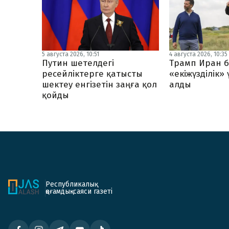
5 августа 2026, 10:51
4 августа 2026, 10:35
Путин шетелдегі
Трамп Иран б
ресейліктерге қатысты
«екіжүзділік»
шектеу енгізетін заңға қол
алды
қойды
Республикалық
қоғамдық-саяси газеті