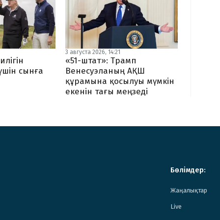
3 августа 2026, 14:21
илігін
«51-штат»: Трамп
 үшін сынға
Венесуэланың АҚШ
құрамына қосылуы мүмкін
екенін тағы меңзеді
Бөлімдер:
Жаңалықтар
Live