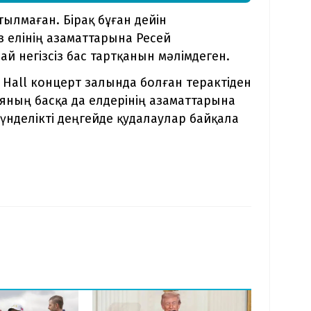
ылмаған. Бірақ бұған дейін
з елінің азаматтарына Ресей
 негізсіз бас тартқанын мәлімдеген.
ty Hall концерт залында болған терактіден
ияның басқа да елдерінің азаматтарына
нделікті деңгейде қудалаулар байқала