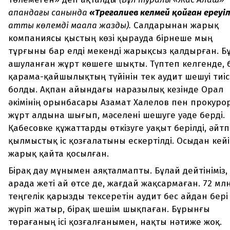
ақпандағы санында
«Төреғалиев келмей қойған ереуі
атты көлемді мақала жазды).
Салдарынан жарық
компаниясы қыстың көзі қырауда бірнеше мың
тұрғыны бар елді мекенді жарықсыз қалдырған. Б
ашуланған жұрт көшеге шықты. Түптеп келгенде, 
қарама-қайшылықтың түйінін тек аудит шешуі тиіс
болды. Ақпан айындағы наразылық кезінде Орал
әкімінің орынбасары Азамат Халелов пен прокуро
жұрт алдына шығып, мәселені шешуге уәде берді.
Қабесовке құжаттарды өткізуге уақыт берілді, әйт
қылмыстық іс қозғалатыны ескертілді. Осыдан кей
жарық қайта қосылған.
Бірақ дау мұнымен аяқталмапты. Бұлай дейтініміз,
арада жеті ай өтсе де, жағдай жақсармаған. 72 мл
теңгелік қарызды тексеретін аудит бес айдан бері
жүріп жатыр, бірақ шешім шықпаған. Бұрынғы
төрағаның ісі қозғалғанымен, нақты нәтиже жоқ.