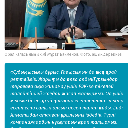
Орал қаласының әкімі Мұрат Байменов. Фото: ашық дереккөз
«Судың қысымы дұрыс. Газ қысымын да қысқа қарай
реттейміз. Жарықты да қолға алдық. Тұрғындар
төрағаға ақша жинамау үшін РЭК-ке тікелей
төлейтіндей жағдай жасап жатырмыз. Ол үшін
мекеме бізге әр үй қашықтан есептелетін электр
есептегіш сатып алсын деген талап қойды. Енді
Алматыдан аталған құрылғыны іздедік. Түрлі
компаниялардың нұсқаларын қарап жатырмыз.