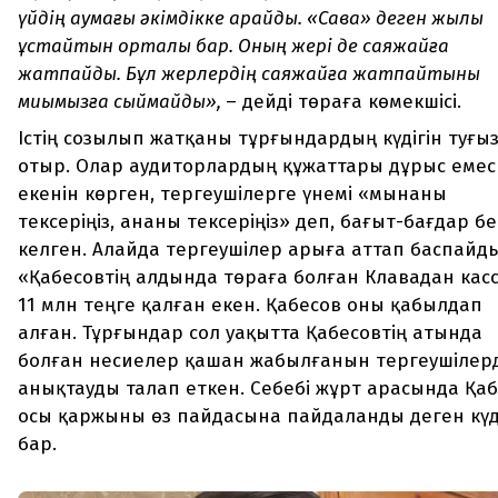
үйдің аумағы әкімдікке қарайды. «Сава» деген жылқы
ұстайтын орталық бар. Оның жері де саяжайға
жатпайды. Бұл жерлердің саяжайға жатпайтыны
миымызға сыймайды»,
– дейді төраға көмекшісі.
Істің созылып жатқаны тұрғындардың күдігін туғы
отыр. Олар аудиторлардың құжаттары дұрыс емес
екенін көрген, тергеушілерге үнемі «мынаны
тексеріңіз, ананы тексеріңіз» деп, бағыт-бағдар бе
келген. Алайда тергеушілер арыға аттап баспайды
«Қабесовтің алдында төраға болған Клавадан кас
11 млн теңге қалған екен. Қабесов оны қабылдап
алған. Тұрғындар сол уақытта Қабесовтің атында
болған несиелер қашан жабылғанын тергеушілер
анықтауды талап еткен. Себебі жұрт арасында Қа
осы қаржыны өз пайдасына пайдаланды деген күд
бар.