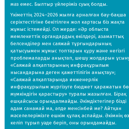
мәз емес. Былтыр үйлеріміз суық болды.
Үкіметтің 2024–2026 жылға арналған бау-бақша
серіктестігіне бекітілген жол картасы біз жақта
жұмыс істемейді. Ол жерде: «Әр облыста
мемлекеттік органдардың өкілдері, азаматтық
белсенділер мен саяжай тұрғындарының
қатысуымен жұмыс топтарын құру және негізгі
проблемаларды анықтап, шешу жолдарын ұсыну
«Саяжай алқаптарының инфрақұрылым
нысандарына деген қажеттілігін анықтау»;
«Саяжай алқаптарында инженерлік
инфрақұрылым жүргізуге бюджет қаражатын бө
мүмкіндігін қарастыру» туралы жазылған. Бірақ
ешқайсысы орындалмайды. Әкімдіктегілер бізді
адам санамай ма, әлде менсінбей ме? Айтқан
мәселелерімізге ешкім құлақ аспайды. Әкімнің өз
келіп тұрып уәде беріп, оны орындамайды.