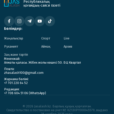
Республикалық
қоғамдық-саяси газеті
Бөлімдер:
Жаңалықтар
Спорт
Live
Руханият
Аймақ
Архив
Заң және тәртіп
Мекенжай:
Алматы қаласы. Жібек жолы көшесі 50. БЦ Квартал
Пошта:
zhasalash100@gmail.com
Жарнама бөлімі:
+7 701 220 64 52
Редакция:
+7 708 604 51 06 (WhatsApp)
© 2026 Jasalash.kz. Барлық құқық қорғалған.
Cвидетельство о постановке на учет № KZ13VPY00045579, выдано
28 ноября 2025 года.