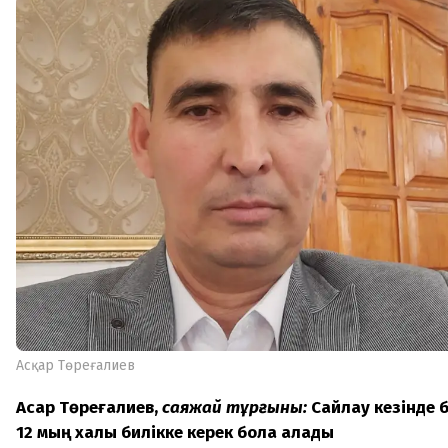
Асқар Төреғалиев
Асқар Төреғалиев,
саяжай тұрғыны:
Сайлау кезінде б
12 мың халық билікке керек бола қалады