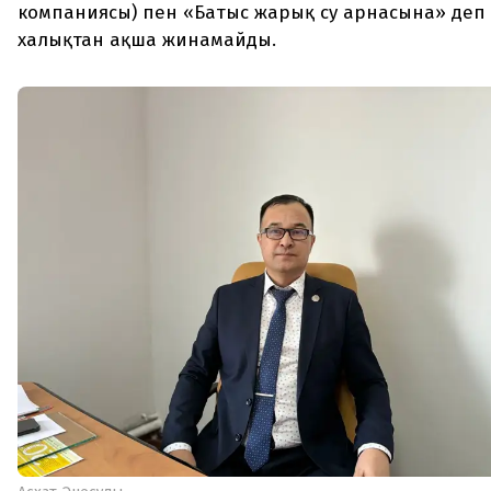
компаниясы) пен «Батыс жарық су арнасына» деп
халықтан ақша жинамайды.