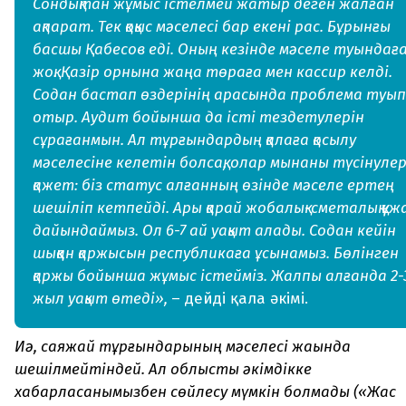
Сондықтан жұмыс істелмей жатыр деген жалған
ақпарат. Тек қоқыс мәселесі бар екені рас. Бұрынғы
басшы Қабесов еді. Оның кезінде мәселе туындағ
жоқ. Қазір орнына жаңа төраға мен кассир келді.
Содан бастап өздерінің арасында проблема туып
отыр. Аудит бойынша да істі тездетулерін
сұрағанмын. Ал тұрғындардың қалаға қосылу
мәселесіне келетін болсақ, олар мынаны түсінулер
қажет: біз статус алғанның өзінде мәселе ертең
шешіліп кетпейді. Ары қарай жобалық-сметалық құ
дайындаймыз. Ол 6-7 ай уақыт алады. Содан кейін
шыққан қаржысын республикаға ұсынамыз. Бөлінген
қаржы бойынша жұмыс істейміз. Жалпы алғанда 2-
жыл уақыт өтеді»,
– дейді қала әкімі.
Иә, саяжай тұрғындарының мәселесі жақында
шешілмейтіндей. Ал облыстық әкімдікке
хабарласқанымызбен сөйлесу мүмкін болмады («Жас