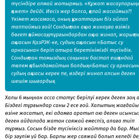
түсіндіре алмай жатырмыз. «Құжат жасауларың
қажет» дейді. Иесіз жер болса, қалай жасаймыз?!
Үкімет жасамаса, оның құжаттарын біз ойлап
таппаймыз ғой! Сондықтан ақша жинауға өзіміз
бөгет қоймасақ, тұрғындардан ақша жинап, жарықт
ақшасын ҚазРЭК-ке, судың ақшасын «Батыс су
арнасына» беріп отыра беретінімізді түсіндік.
Сондықтан тамыздың соңынан бастап ешқандай
төлем қабылдамайтын болдық. «Батыс су арнасын
судың ақшасы керек пе, өздері жинап алсын деген
шешім шығардық.
Халқы 6 мыңнан асса статус берілуі керек деген заң қ
Біздегі тұрғындар саны 2 есе ғой. Халықтың жағдай
өзіне жасатып, екі адамға қаратып қою деген қисынсыз
деген айдалада жатқан саяжай емеспіз, қалаға тиіп
тұрмыз. Сосын бізде түсініксіз жайттар да бар. Мы
бір зәулім үй бар. Барлық жер саяжай болып келеді де