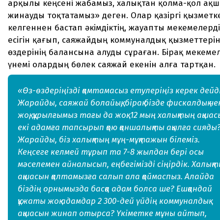
арқылы кеңсені жабамыз, халықтан қолма-қол ақш
жинауды тоқтатамыз» деген. Олар қазіргі қызметк
келгеннен бастап әкімдіктің, жауапты мекемелерд
есігін қағып, саяжайдың коммуналдық қызметтері
өздерінің балансына алуды сұраған. Бірақ мекеме
үнемі олардың бөлек саяжай екенін алға тартқан.
«Өз-өздеріңізді қамтамасыз етулеріңіз керек дейді
Жарайды, саяжай болайық, бірақ бізде фискалдық че
жоқ, құрылғымыз тағы да жоқ. 12 мың халықтың ақша
екі адамға тапсырып қою қаншалықты ақылға сияды
Жарайды, біз халықтың мұң-мұқтажын білеміз.
Кеңсеге келмей тұрып та 7-8 жылдан бері осы
мәселемен айналысып, еңбегімізді сіңірдік. Халық
ақшасын қалтамызға салып ала қоймаспыз. Алайда
біздің орнымызда басқа адам болса ше? Ешқандай
құжаты жоқ адамдар 2 300-дей үйдің коммуналдық
ақшасын жинап отырса? Үкіметке мұны айтып,