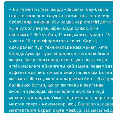
– Біз тұрып жатқан жерді «Зашаған бау-бақша
серіктестігі» деп атаудың өзі қисынға келмейді.
Себебі елді мекенді бау-бақша серіктестігі деп а
үшін су болу керек. Бірақ бізде су жоқ. Егін
екпейміз. 2 360 үй бар, 12 мың халық тұрады. 15
көшеге 10 трансформатор өте аз. Жарық
сығырайып тұр, техникаларымыз жанып кете
береді. Ауылда тұратындардың жағдайы бізден
жақсы. Қазір тұрғындар өте ашулы. Ауыз су да
өткір мәселеге айналғалы қай заман. Көшемізде
асфальт жоқ, көктем мен күзде балшыққа батып
жатамыз. Жасы үлкен аналарымыз бен сәбилерд
балшыққа батып, құлап жатқанын көргенде
жүрегің ауырады. Біз қаладағы ең үлкен елді
мекенге айналдық. Үкіметтің емханасы, дәріхана
мектеп сияқты мекемелері жоқ. Балалар қалада
мектептерге барып оқуға мәжбүр. Газ мәселесі 