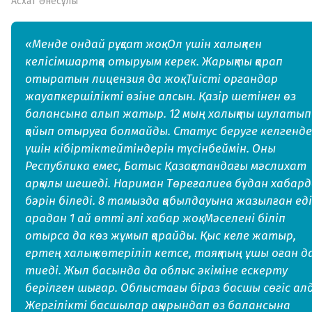
Асхат Әнесұлы
«Менде ондай рұқсат жоқ. Ол үшін халықпен
келісімшартқа отыруым керек. Жарықты қарап
отыратын лицензия да жоқ. Тиісті органдар
жауапкершілікті өзіне алсын. Қазір шетінен өз
балансына алып жатыр. 12 мың халықты шулатып
қойып отыруға болмайды. Статус беруге келгенде
үшін кібіртіктейтіндерін түсінбеймін. Оны
Республика емес, Батыс Қазақстандағы мәслихат
арқылы шешеді. Нариман Төреғалиев бұдан хабард
бәрін біледі. 8 тамызда қабылдауына жазылған еді
арадан 1 ай өтті әлі хабар жоқ. Мәселені біліп
отырса да көз жұмып қарайды. Қыс келе жатыр,
ертең халық көтеріліп кетсе, таяқтың ұшы оған д
тиеді. Жыл басында да облыс әкіміне ескерту
берілген шығар. Облыстағы біраз басшы сөгіс ал
Жергілікті басшылар ақырындап өз балансына