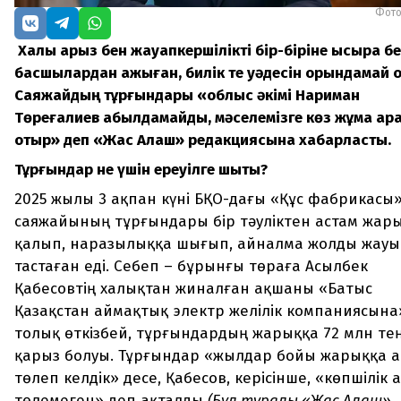
Фото
Халық қарыз бен жауапкершілікті бір-біріне ысыра б
басшылардан қажыған, билік те уәдесін орындамай 
Саяжайдың тұрғындары «облыс әкімі Нариман
Төреғалиев қабылдамайды, мәселемізге көз жұма қар
отыр» деп «Жас Алаш» редакциясына хабарласты.
Тұрғындар не үшін ереуілге шықты?
2025 жылы 3 ақпан күні БҚО-дағы «Құс фабрикасы
саяжайының тұрғындары бір тәуліктен астам жар
қалып, наразылыққа шығып, айналма жолды жау
тастаған еді. Себеп – бұрынғы төраға Асылбек
Қабесовтің халықтан жиналған ақшаны «Батыс
Қазақстан аймақтық электр желілік компаниясына
толық өткізбей, тұрғындардың жарыққа 72 млн те
қарыз болуы. Тұрғындар «жылдар бойы жарыққа 
төлеп келдік» десе, Қабесов, керісінше, «көпшілік 
төлемеген» деп ақталды
(Бұл туралы «Жас Алаш»