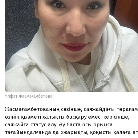
Үлфат Жасмағамбетова
Жасмағамбетованың сөзінше, саяжайдағы төраға
өзінің қызметі халықты басқару емес, керісінше,
саяжайға статус алу. Әу баста осы орынға
тағайындалғанда да «жарықты, қоқысты қалаға өт