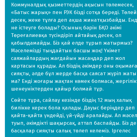
Коммуналдық қызметтердің ақысын төлемесек,
«Батыс жарық» пен РЭК бізді сотқа береді. Төлей
десек, жеке тұлға деп ақша жинатқызбайды. Енд
не істеуге болады? Осының бәрін БҚО әкімі
Төреғалиевқа түсіндіріп айтайық десек, ол
қабылдамайды. Біз қай елде тұрып жатырмыз?
Мәселемізді тыңдайтын басшы жоқ! Үкімет
саяжайлардың жағдайын жасаңдар деп жол
картасын құрады. Ал біздің әкімдер оны оқымағ
сияқты, әлде бұл жерде басқа саясат жүріп жат
ма? Енді жоғары жақтан көмек болмаса, жергілік
шенеуніктерден қайыр болмай тұр.
Сөйте тұра, сайлау кезінде біздің 12 мың халық
билікке керек бола қалады. Дауыс беріңдер деп
қайта-қайта үндейді, үй-үйді аралайды. Ал мәсе
туып, әкімдікті шақырсақ, аттап баспайды. Біз де
басқалар сияқты салық төлеп келеміз. Іргелес