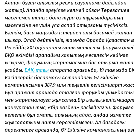
Алаш» бұған қатысты ресми сауалнама дайындап
жатыр). Ақпанда ереуілге келмей қойған Төреғалиев
мәселемен таныс бола тұра өз тұрғындарының
мәселесіне не үшін құлақ аспай отырғаны түсініксіз.
Бәлкім, басқа маңызды істерден қолы босамай жатқан
шығар. Олай дейтініміз, жақында Оралда Қазақстан 
Ресейдің XXI өңіраралық ынтымақтастық форумы өтед
БҚО әкімдігі қарапайым халықтың мәселесін кейінге
ысырып, форумның жарнамасына бас қатырып жатқа
ұқсайды.
БАҚ-тағы
ақпаратқа қарағанда, 19 тамызда Б
Кәсіпкерлік басқармасы Астанадағы G7 Exlusive
компаниясымен 387,9 млн теңгелік келісімшарт жас
Бұл қаражат қарашада аталған форумды ұйымдасты
мен жарнамалауға жұмсалмақ.Бір қызығы,келісімшар
конкурстан тыс, «бір көзден» рәсімделген. Форумға
кететін бұл қомақты қаржының қайда, қандай қызметке
жұмсалатыны нақты көрсетілмеген. Ал базадағы
деректерге қарағанда, G7 Exlusive компаниясының өз