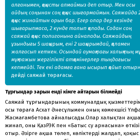
алғанымен, қоқысты алмаймыз деп отыр. Мен осы
айдың соңынан соң қоқыс шығармаймын. Саяжайда 
қоқыс жинайтын орын бар. Егер олар дер кезінде
шығарылмаса, 2 күнде толып қалады. Содан соң
саяжай қоқыс полигонына айналады. Саяжайдың
ұзындығы 5 шақырым, ені 2 шақырымдай, қаламен
жалғасып кеткен. Осындай аумақтағы халықтың м
мұқтажын жергілікті атқамінерлер тыңдағысы
келмейді. Тек екі адамға ғана ысырып қойып отыр»
дейді саяжай төрағасы.
Тұрғындар зарын енді кімге айтарын білмейді
Саяжай тұрғындарының коммуналдық қызметтері
осы төраға Асхат Әнесұлымен оның көмекшісі Үлф
Жасмағамбетова айналысады.Олар халықтан ақш
жинап, оны ҚазРЭК пен «Батыс су арнасына» өткізі
отыр. Әзірге ақша төлеп, көліктерді жалдап, қоқыс