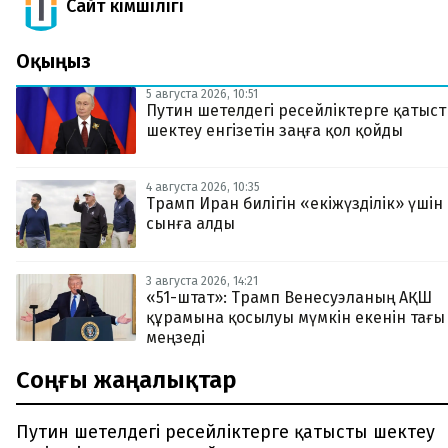
Сайт Әкімшілігі
Оқыңыз
5 августа 2026, 10:51
Путин шетелдегі ресейліктерге қатыс
шектеу енгізетін заңға қол қойды
4 августа 2026, 10:35
Трамп Иран билігін «екіжүзділік» үшін
сынға алды
3 августа 2026, 14:21
«51-штат»: Трамп Венесуэланың АҚШ
құрамына қосылуы мүмкін екенін тағы
меңзеді
Соңғы жаңалықтар
Путин шетелдегі ресейліктерге қатысты шектеу