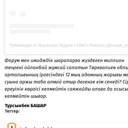
Публикация от Уральская Неделя ▪︎ СМИ ▪︎ Новости (@uralsk_w
Форум мен имидждік шараларға жүздеген миллион
теңгені ойланбай жұмсай салатын Төреғалиев обл
орталығының іргесіндегі 12 мың адамның жарығы м
суына қаржы таба алмай отыр дегенге кім сенеді? Сі
ереуілін көргісі келмейтін саяжайды қалаға да қосқысы
келмейтін шығар.
Тұрсынбек БАШАР
Тегтер: