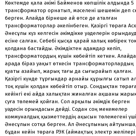
Көктемде қала әкімі Байменов көпшілік алдында 5
трансформатор орнатып, мәселені шешемін деп с
берген. Алайда бірнеше ай өтсе де аталған
трансформаторлар әкелінбеген. Қазіргі төраға Ас
Әнесұлы күз келгесін әкімдікке уәделерін орындау
есіне салған. Себебі қысқа қарай халық көбірек то
қолдана бастайды. Әкімдіктен адамдар келіп,
трансформатордың күшін көбейтіп кеткен. Алайда
арада біраз уақыт өткесін трансформаторлардың
қуаты азайып, жарық тағы да сығырайып қалған.
Қазіргі күнде тұрғындар арнайы құрылғы сатып а
тоқ күшін қолдан көбейтіп отыр. Сондықтан төрағ
кейінгі екі айда халықтан жиналған ақшаны жары
суға төлемей қойған. Сол арқылы әкімдік берген
уәдесін орындасын дейді. Содан соң мекемелер
коммуналдық қызметтердің ақысын төлемегені үш
Әнесұлын сотқа берген. Ал Әнесұлының айтуынша
бұдан кейін төраға РЭК (аймақтық электр желілері