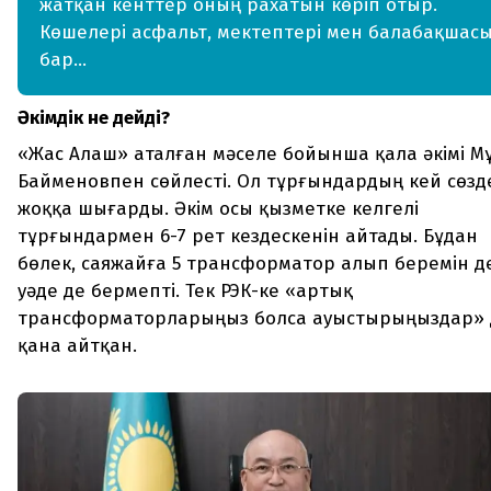
жатқан кенттер оның рахатын көріп отыр.
Көшелері асфальт, мектептері мен балабақшас
бар...
Әкімдік не дейді?
«Жас Алаш» аталған мәселе бойынша қала әкімі М
Байменовпен сөйлесті. Ол тұрғындардың кей сөзд
жоққа шығарды. Әкім осы қызметке келгелі
тұрғындармен 6-7 рет кездескенін айтады. Бұдан
бөлек, саяжайға 5 трансформатор алып беремін д
уәде де бермепті. Тек РЭК-ке «артық
трансформаторларыңыз болса ауыстырыңыздар» 
қана айтқан.