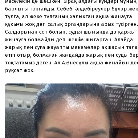
мәселесін де шешкен. Бірақ алдағы күндері мұның
барлығы тоқтайды. Себебі әлдебіреулер бұлар же
тұлға, ал жеке тұлғаның халықтан ақша жинауға
құқығы жоқ деп салық органдарына арыз түсірген.
Салдарынан сот болып, судья шынында да қаржы
жинауға болмайды деп шешім шығарған. Алайда
жарық пен суға жауапты мекемелер ақшасын тал
етіп отыр, болмаған жағдайда жарық пен суды бер
тоқтатамыз деген. Ал А.Әнесұлы ақша жинайын дес
рұқсат жоқ.