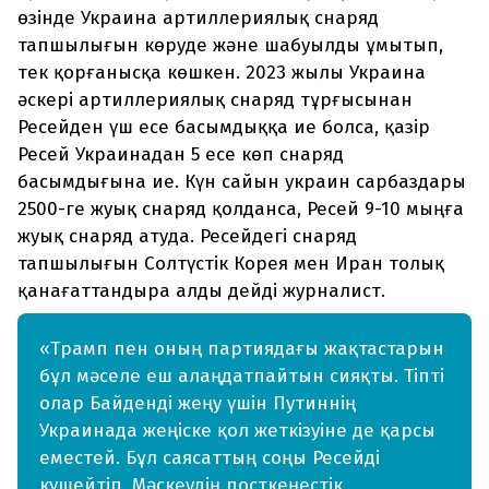
өзінде Украина артиллериялық снаряд
тапшылығын көруде және шабуылды ұмытып,
тек қорғанысқа көшкен. 2023 жылы Украина
әскері артиллериялық снаряд тұрғысынан
Ресейден үш есе басымдыққа ие болса, қазір
Ресей Украинадан 5 есе көп снаряд
басымдығына ие. Күн сайын украин сарбаздары
2500-ге жуық снаряд қолданса, Ресей 9-10 мыңға
жуық снаряд атуда. Ресейдегі снаряд
тапшылығын Солтүстік Корея мен Иран толық
қанағаттандыра алды дейді журналист.
«Трамп пен оның партиядағы жақтастарын
бұл мәселе еш алаңдатпайтын сияқты. Тіпті
олар Байденді жеңу үшін Путиннің
Украинада жеңіске қол жеткізуіне де қарсы
еместей. Бұл саясаттың соңы Ресейді
күшейтіп, Мәскеудің посткеңестік