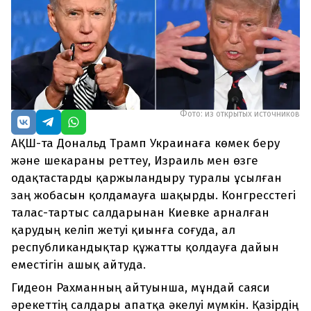
Фото: из открытых источников
АҚШ-та Дональд Трамп Украинаға көмек беру
және шекараны реттеу, Израиль мен өзге
одақтастарды қаржыландыру туралы ұсылған
заң жобасын қолдамауға шақырды. Конгресстегі
талас-тартыс салдарынан Киевке арналған
қарудың келіп жетуі қиынға соғуда, ал
республикандықтар құжатты қолдауға дайын
еместігін ашық айтуда.
Гидеон Рахманның айтуынша, мұндай саяси
әрекеттің салдары апатқа әкелуі мүмкін. Қазірдің