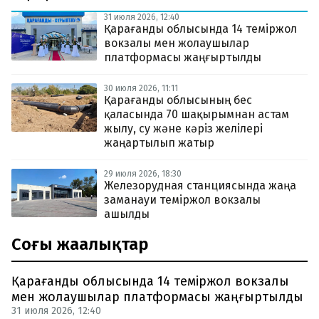
31 июля 2026, 12:40
Қарағанды облысында 14 теміржол
вокзалы мен жолаушылар
платформасы жаңғыртылды
30 июля 2026, 11:11
Қарағанды облысының бес
қаласында 70 шақырымнан астам
жылу, су және кәріз желілері
жаңартылып жатыр
29 июля 2026, 18:30
Железорудная станциясында жаңа
заманауи теміржол вокзалы
ашылды
Соңғы жаңалықтар
Қарағанды облысында 14 теміржол вокзалы
мен жолаушылар платформасы жаңғыртылды
31 июля 2026, 12:40