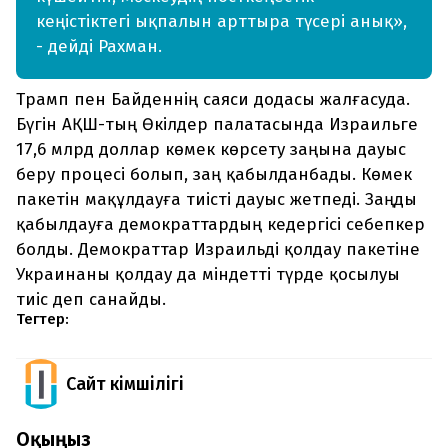
кеңістіктегі ықпалын арттыра түсері анық»,
- дейді Рахман.
Трамп пен Байденнің саяси додасы жалғасуда.
Бүгін АҚШ-тың Өкілдер палатасында Израильге
17,6 млрд доллар көмек көрсету заңына дауыс
беру процесі болып, заң қабылданбады. Көмек
пакетін мақұлдауға тиісті дауыс жетпеді. Заңды
қабылдауға демократтардың кедергісі себепкер
болды. Демократтар Израильді қолдау пакетіне
Украинаны қолдау да міндетті түрде қосылуы
тиіс деп санайды.
Тегтер:
Сайт Әкімшілігі
Оқыңыз