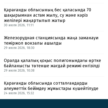
Қарағанды облысының бес қаласында 70
шақырымнан астам жылу, су және кәріз
желілері жаңартылып жатыр
30 июля 2026, 11:11
Железорудная станциясында жаңа заманауи
теміржол вокзалы ашылды
29 июля 2026, 18:30
Оралда қалалық қоқыс полигонындағы өртке
байланысты төтенше жағдай режимі енгізілді
29 июля 2026, 10:38
Қарағанды облысында сотталғандарды
әлеуметтік бейімдеу жұмыстары күшейтілуде
24 июля 2026, 15:32