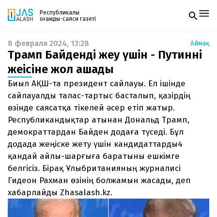
Республикалық
қоғамдық-саяси газеті
8 февраля 2024, 13:28
Аймақ
Жаңалықтар
Трамп Байденді жеңу үшін - Путиннің
Спорт
Газетке жазылу
Live
жеңісіне жол ашады
PDF форматтағы газетті ай сайын электронды
Руханият
Биыл АҚШ-та президент сайлауы. Ел ішінде
поштаңызға алып отырыңыз. Жаңа нөмір
Аймақ
шыққан сәтте сізге бірден жіберіледі. Тек email
сайлауалды талас-тартыс басталып, қазірдің
Архив
енгізіңіз, біз қалғанын өзіміз жібереміз.
Заң және тәртіп
өзінде саясатқа тікелей әсер етіп жатыр.
Республикандықтар атынан Дональд Трамп,
Редакциямен байланыс
демократтардан Байден додаға түседі. Бұл
+7 708 604 51 06
додада жеңіске жету үшін кандидаттарды4
Жарнама бөлімі
+7 701 220 64 52
қандай айлы-шарғыға баратыны ешкімге
Пошта
zhasalash100@gmail.com
белгісіз. Бірақ Ұлыбританияның журналисі
Гидеон Рахман өзінің болжамын жасады, деп
хабарлайды Zhasalash.kz.