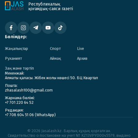
Республикалық
қоғамдық-саяси газеті
Бөлімдер:
Жаңалықтар
Спорт
Live
Руханият
Аймақ
Архив
Заң және тәртіп
Мекенжай:
Алматы қаласы. Жібек жолы көшесі 50. БЦ Квартал
Пошта:
zhasalash100@gmail.com
Жарнама бөлімі:
+7 701 220 64 52
Редакция:
+7 708 604 51 06 (WhatsApp)
© 2026 Jasalash.kz. Барлық құқық қорғалған.
Cвидетельство о постановке на учет № KZ13VPY00045579, выдано