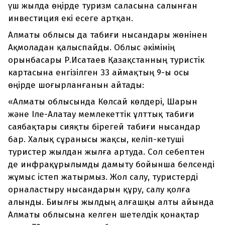
үш жылда өңірде туризм саласына салынған
инвестиция екі есеге артқан.
Алматы облысы да табиғи нысандары жөнінен
Ақмоладан қалыспайды. Облыс әкімінің
орынбасары Р.Исатаев Қазақстанның туристік
картасына енгізілген 33 аймақтың 9-ы осы
өңірде шоғырланғанын айтады:
«Алматы облысында Көлсай көлдері, Шарын
және Іле-Алатау мемлекеттік ұлттық табиғи
саябақтары сияқты бірегей табиғи нысандар
бар. Халық сұранысы жақсы, келіп-кетуші
туристер жылдан жылға артуда. Сол себептен
де инфрақұрылымды дамыту бойынша белсенді
жұмыс істеп жатырмыз. Жол салу, туристерді
орналастыру нысандарын құру, салу қолға
алынды. Биылғы жылдың алғашқы алты айында
Алматы облысына келген шетелдік қонақтар