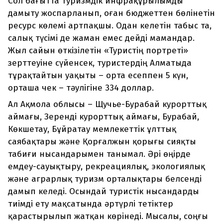
Сол бағытта туризмдік инфрақұрылымды
дамыту жоспарланып, оған бюджеттен бөлінетін
ресурс көлемі артпақшы. Одан келетін табыс та,
салық түсімі де жаман емес дейді мамандар.
Жыл сайын өткізілетін «Туристің портреті»
зерттеуіне сүйенсек, туристердің Алматыда
тұрақтайтын уақыты – орта есеппен 5 күн,
орташа чек – тәулігіне 334 доллар.
Ал Ақмола облысы – Щучье-Бурабай курорттық
аймағы, Зеренді курорттық аймағы, Бурабай,
Көкшетау, Бұйратау мемлекеттік ұлттық
саябақтары және Қорғалжын қорығы сияқты
табиғи нысандарымен танымал. Әрі өңірде
емдеу-сауықтыру, рекреациялық, экологиялық
және аграрлық туризм орталықтары белсенді
дамып келеді. Осындай туристік нысандарды
тиімді ету мақсатында әртүрлі тетіктер
қарастырылып жатқан көрінеді. Мысалы, соңғы