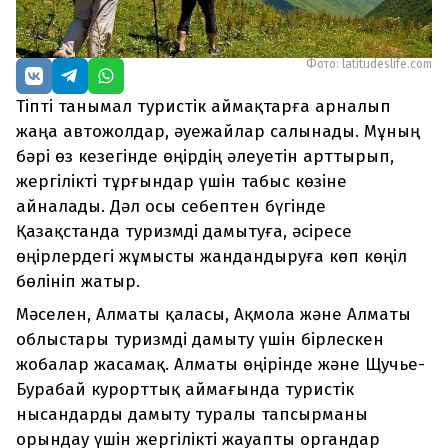
Фото: latitudeslife.com
Тіпті танымал туристік аймақтарға арналып
жаңа автожолдар, әуежайлар салынады. Мұның
бәрі өз кезегінде өңірдің әлеуетін арттырып,
жергілікті тұрғындар үшін табыс көзіне
айналады. Дәл осы себептен бүгінде
Қазақстанда туризмді дамытуға, әсіресе
өңірлердегі жұмысты жандандыруға көп көңіл
бөлініп жатыр.
Мәселен, Алматы қаласы, Ақмола және Алматы
облыстары туризмді дамыту үшін бірлескен
жобалар жасамақ. Алматы өңірінде және Щучье-
Бурабай курорттық аймағында туристік
нысандарды дамыту туралы тапсырманы
орындау үшін жергілікті жауапты органдар