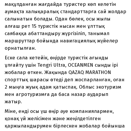
мақұлданған жағдайда туристер көп келетін
аумақта халықаралық стандарттарға сай жолдар
салынатын болады. Одан бөлек, осы жылы
алғаш рет 15 туристік нысан мен ұлттық
саябаққа абаттандыру жүргізіліп, танымал
маршруттар бойында навигациялық жүйелер
орнатылған.
Еске сала кетейік, өңірде туристік ағынды
ұлғайту үшін Tengri Ultra, OCEANMEN сынды ірі
жобалар өткен. Жақында QAZAQ MARATHON
спорттық шарасы өтеді деп жоспарланған, оған
2 мыңға жуық адам қатыспақ. Облыс экотуризм
мен агротуризмға да баса назар аударып
жатыр.
Міне, енді осы үш өңір әуе компаниялармен,
қонақ үй желісімен және жеңілдетілген
қаржыландырумен бірлескен жобалар бойынша