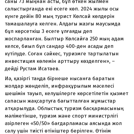
саны 73 мыңнан асты, бұл өткен жылмен
салыстырғанда екі есеге көп. 2024 жылы осы
күнге дейін 80 мың турист Көлсай көлдерін
тамашалауға келген. Алдағы жазғы маусымда
бұл көрсеткіш 3 есеге ұлғаяды деп
жоспарланған. Былтыр Көлсайға 250 мың адам
келсе, биыл бұл сандар 400-ден асады деп
күтілуде. Соған сәйкес, туризмге тартылатын
инвестиция көлемін арттыру көзделген», –
дейді Рустам Исатаев.
Иә, қазіргі таңда бірнеше нысанға баратын
жолдар жөнделіп, инфрақұрылым мәселесі
шешімін тауып, келушілерге көрсетілетін қызмет
сапасын жақсартуға бағытталған жұмыстар
атқарылуда. Облыстық туризм басқармасының
мәліметінше, туризм және спорт министрлігі
әзірлеген «50/50» бағдарламасы аясында жол
салу үшін тиісті өтініштер берілген. Өтінім