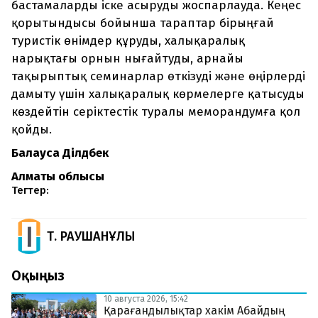
бастамаларды іске асыруды жоспарлауда. Кеңес
қорытындысы бойынша тараптар бірыңғай
туристік өнімдер құруды, халықаралық
нарықтағы орнын нығайтуды, арнайы
тақырыптық семинарлар өткізуді және өңірлерді
дамыту үшін халықаралық көрмелерге қатысуды
көздейтін серіктестік туралы меморандумға қол
қойды.
Балауса Ділдәбек
Алматы облысы
Тегтер:
Т. РАУШАНҰЛЫ
Оқыңыз
10 августа 2026, 15:42
Қарағандылықтар хакім Абайдың