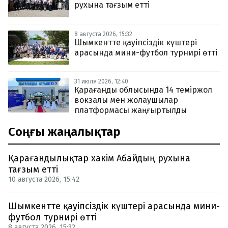
рухына тағзым етті
8 августа 2026, 15:32
Шымкентте қауіпсіздік күштері
арасында мини-футбол турнирі өтті
31 июля 2026, 12:40
Қарағанды облысында 14 теміржол
вокзалы мен жолаушылар
платформасы жаңғыртылды
Соңғы жаңалықтар
Қарағандылықтар хакім Абайдың рухына
тағзым етті
10 августа 2026, 15:42
Шымкентте қауіпсіздік күштері арасында мини-
футбол турнирі өтті
8 августа 2026, 15:32