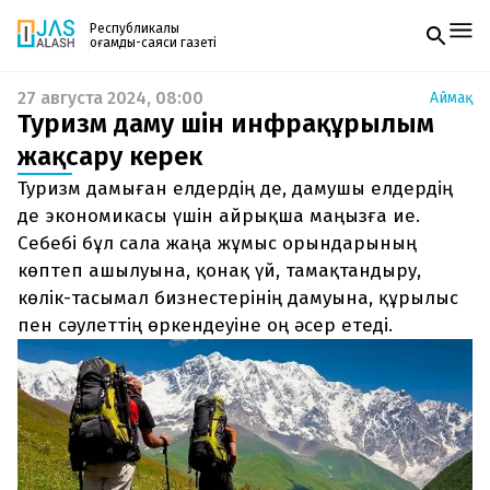
Республикалық
қоғамдық-саяси газеті
27 августа 2024, 08:00
Аймақ
Жаңалықтар
Туризм даму үшін инфрақұрылым
Спорт
Газетке жазылу
Live
жақсару керек
PDF форматтағы газетті ай сайын электронды
Руханият
Туризм дамыған елдердің де, дамушы елдердің
поштаңызға алып отырыңыз. Жаңа нөмір
Аймақ
шыққан сәтте сізге бірден жіберіледі. Тек email
де экономикасы үшін айрықша маңызға ие.
Архив
енгізіңіз, біз қалғанын өзіміз жібереміз.
Заң және тәртіп
Себебі бұл сала жаңа жұмыс орындарының
көптеп ашылуына, қонақ үй, тамақтандыру,
Редакциямен байланыс
көлік-тасымал бизнестерінің дамуына, құрылыс
+7 708 604 51 06
пен сәулеттің өркендеуіне оң әсер етеді.
Жарнама бөлімі
+7 701 220 64 52
Пошта
zhasalash100@gmail.com