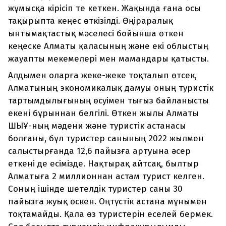
жұмысқа кірісіп те кеткен. Жақында ғана осы
тақырыпта кеңес өткізілді. Өңіраралық
ынтымақтастық мәселесі бойынша өткен
кеңеске Алматы қаласының және екі облыстың
жауапты мекемелері мен мамандары қатысты.
Алдымен оларға жеке-жеке тоқталып өтсек,
Алматының экономикалық дамуы оның туристік
тартымдылығының өсуімен тығыз байланысты
екені бұрыннан белгілі. Өткен жылы Алматы
ШЫҰ-ның мәдени және туристік астанасы
болғаны, бұл туристер санының 2022 жылмен
салыстырғанда 12,6 пайызға артуына әсер
еткені де есімізде. Нақтырақ айтсақ, былтыр
Алматыға 2 миллионнан астам турист келген.
Соның ішінде шетелдік туристер саны 30
пайызға жуық өскен. Оңтүстік астана мұнымен
тоқтамайды. Қала өз туристерін еселей бермек.