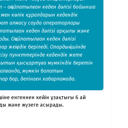
т – оңайлатылған кеден дәлізі бойынша
ен көлік құралдарын кедендік
арат алмасу сауда операторлары
атылған кеден дәлізі арқылы және
ды. Оңайлатылған кеден дәлізі
 жеңілдік беріледі. Олардың ішінде
ткізу пункттерінде кедендік жете
ақытын қысқартуға мүмкіндік беретін
алғанда, мүмкін болатын
р бар, делінген хабарламада.
іне енгеннен кейін ұзақтығы 6 ай
ы және жүзеге асырады.