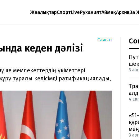
Жаңалықтар
Спорт
Live
Руханият
Аймақ
Архив
Заң 
Со
Саясат
ында кеден дәлізі
Пут
шек
мүше мемлекеттердің үкіметтері
5 авг
құру туралы келісімді ратификациялады,
Тра
ал
4 авг
«51
құр
мең
3 авг