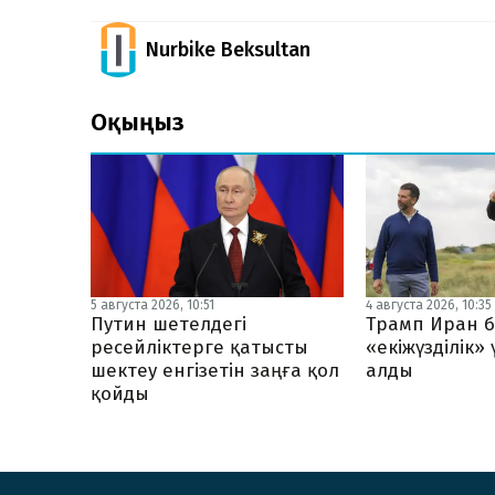
Nurbike Beksultan
Оқыңыз
5 августа 2026, 10:51
4 августа 2026, 10:35
Путин шетелдегі
Трамп Иран б
ресейліктерге қатысты
«екіжүзділік»
шектеу енгізетін заңға қол
алды
қойды