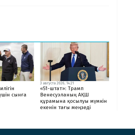
3 августа 2026, 14:21
илігін
«51-штат»: Трамп
 үшін сынға
Венесуэланың АҚШ
құрамына қосылуы мүмкін
екенін тағы меңзеді