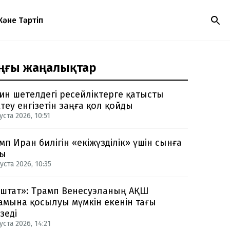
Және Тәртіп
ңғы жаңалықтар
ин шетелдегі ресейліктерге қатысты
теу енгізетін заңға қол қойды
уста 2026, 10:51
мп Иран билігін «екіжүзділік» үшін сынға
ды
уста 2026, 10:35
-штат»: Трамп Венесуэланың АҚШ
амына қосылуы мүмкін екенін тағы
зеді
уста 2026, 14:21