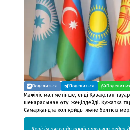
Поделиться
Поделиться
Поделитьс
Мәжіліс мәліметінше, енді Қазақстан тау
шекарасынан өтуі жеңілдейді. Құжатқа т
Самарқандта қол қойды және белгісіз мер
Келісім аясында «оңайлатылған кеден 