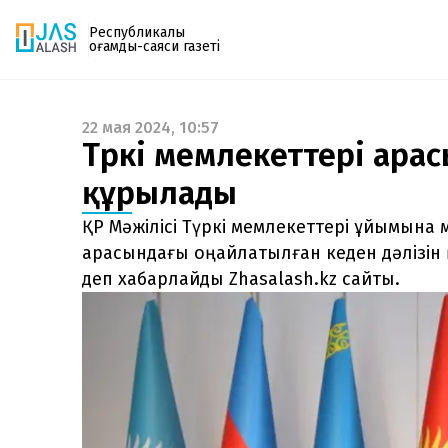
Республикалық
қоғамдық-саяси газеті
22 мая 2024, 10:57
Газетке жазылу
Түркі мемлекеттері арас
PDF форматтағы газетті ай сайын электронды
құрылады
поштаңызға алып отырыңыз. Жаңа нөмір
шыққан сәтте сізге бірден жіберіледі. Тек email
ҚР Мәжілісі Түркі мемлекеттері ұйымына 
енгізіңіз, біз қалғанын өзіміз жібереміз.
арасындағы оңайлатылған кеден дәлізін 
деп хабарлайды Zhasalash.kz сайты.