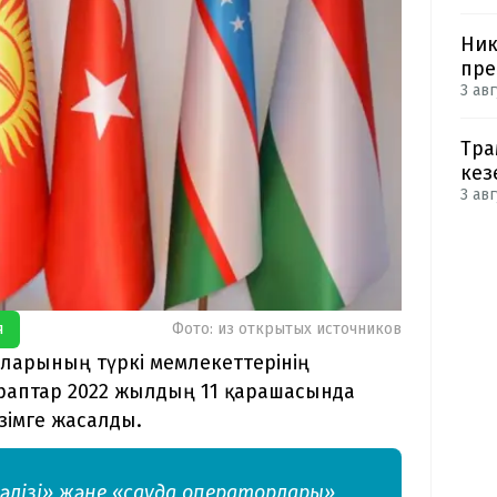
Ник
пре
3 авг
Тра
кез
3 авг
я
Фото: из открытых источников
арларының түркі мемлекеттерінің
араптар 2022 жылдың 11 қарашасында
зімге жасалды.
дәлізі» және «сауда операторлары»