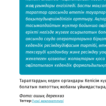
жаңа ұғымдары енгізіледі. Басты мақса
тараптар арасында өтетін тауарлар м
бақылаудың тиімділігін арттыру. Ақп
тасымалдайтын жүктер бойынша оңайл
ерікті негізде жүзеге асырылатын бола
аясында сауда операторларына бірқатар
кедендік ресімдеудің басым тәртібі, ө
тексеруді қолданбау және ресімдеу у
жекелеген қозғалыс жолақтарын қоса 
оңайлатылған кедендік формальдылықта
Тараптардың кеден органдары Келісім күш
болатын пилоттық жобаны ұйымдастырад
Фото: ашық дереккөз
Тегтер:
Түркі мемлекеттері