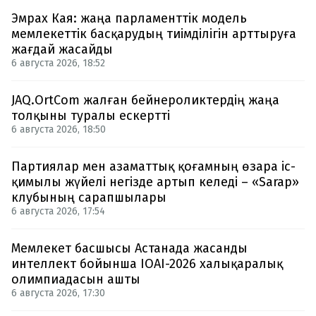
Эмрах Кая: жаңа парламенттік модель
мемлекеттік басқарудың тиімділігін арттыруға
жағдай жасайды
6 августа 2026, 18:52
JAQ.OrtCom жалған бейнероликтердің жаңа
толқыны туралы ескертті
6 августа 2026, 18:50
Партиялар мен азаматтық қоғамның өзара іс-
қимылы жүйелі негізде артып келеді – «Sarap»
клубының сарапшылары
6 августа 2026, 17:54
Мемлекет басшысы Астанада жасанды
интеллект бойынша IOAI-2026 халықаралық
олимпиадасын ашты
6 августа 2026, 17:30