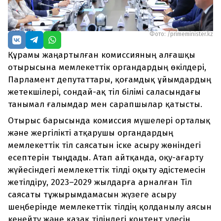
Фото: /primeminister.kz
Құрамы жаңартылған комиссияның алғашқы
отырысына мемлекеттік органдардың өкілдері,
Парламент депутаттары, қоғамдық ұйымдардың
жетекшілері, сондай-ақ тіл білімі саласындағы
танымал ғалымдар мен сарапшылар қатысты.
Отырыс барысында комиссия мүшелері орталық
және жергілікті атқарушы органдардың
мемлекеттік тіл саясатын іске асыру жөніндегі
есептерін тыңдады. Атап айтқанда, оқу-ағарту
жүйесіндегі мемлекеттік тілді оқыту әдістемесін
жетілдіру, 2023–2029 жылдарға арналған Тіл
саясаты тұжырымдамасын жүзеге асыру
шеңберінде мемлекеттік тілдің қолданылу аясын
кеңейту және қазақ тіліндегі контент үлесін