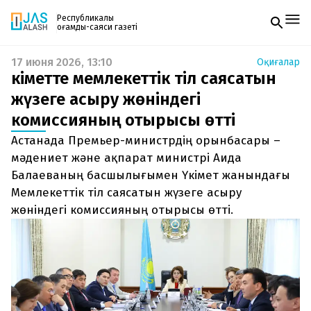
Республикалық
қоғамдық-саяси газеті
17 июня 2026, 13:10
Оқиғалар
Жаңалықтар
Үкіметте мемлекеттік тіл саясатын
Спорт
Газетке жазылу
Live
жүзеге асыру жөніндегі
PDF форматтағы газетті ай сайын электронды
Руханият
комиссияның отырысы өтті
поштаңызға алып отырыңыз. Жаңа нөмір
Аймақ
шыққан сәтте сізге бірден жіберіледі. Тек email
Архив
Астанада Премьер-министрдің орынбасары –
енгізіңіз, біз қалғанын өзіміз жібереміз.
Заң және тәртіп
мәдениет және ақпарат министрі Аида
Балаеваның басшылығымен Үкімет жанындағы
Редакциямен байланыс
Мемлекеттік тіл саясатын жүзеге асыру
+7 708 604 51 06
Жарнама бөлімі
жөніндегі комиссияның отырысы өтті.
+7 701 220 64 52
Пошта
zhasalash100@gmail.com