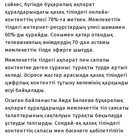
сәйкес, бүгінде бұқаралық ақпарат
құралдарындағы қазақ тіліндегі онлайн-
контенттің үлесі 78%-ға жеткен. Мемлекеттік
тілдегі интернет-ресурстардың үлесі шамамен
60%-ды құрайды. Сонымен қатар отандық
телевизиялық өнімдердің 70-дан астамы
мемлекеттік тілде эфирге шығуда.
Мемлекеттік тілдегі ақпарат пен сапалы
контентке деген сұраныс тұрақты түрде артып
келеді. Әсіресе жастар арасында қазақ тіліндегі
цифрлық контентті тұтыну көлемінің қарқынды
өсуі байқалады.
Осыған байланысты Аида Балаева бұқаралық
ақпарат құралдарында мемлекеттік тіл саясаты
талаптарының сақталуын тұрақты бақылауда
ұстауды тапсырды. Сондай-ақ қазақ тіліндегі
контенттің сапасы мен бәсекеге қабілеттілігін