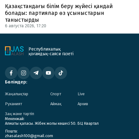
Қазақстандағы білім беру жүйесі қандай
болады: партиялар өз ұсыныстарын
таныстырды
6 августа 2026, 17:20
Республикалық
қоғамдық-саяси газеті
Бөлімдер:
Жаңалықтар
Спорт
Live
Руханият
Аймақ
Архив
Заң және тәртіп
Мекенжай:
Алматы қаласы. Жібек жолы көшесі 50. БЦ Квартал
Пошта:
zhasalash100@gmail.com