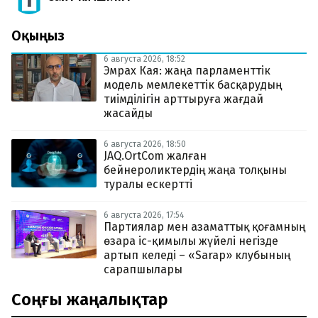
Оқыңыз
6 августа 2026, 18:52
Эмрах Кая: жаңа парламенттік
модель мемлекеттік басқарудың
тиімділігін арттыруға жағдай
жасайды
6 августа 2026, 18:50
JAQ.OrtCom жалған
бейнероликтердің жаңа толқыны
туралы ескертті
6 августа 2026, 17:54
Партиялар мен азаматтық қоғамның
өзара іс-қимылы жүйелі негізде
артып келеді – «Sarap» клубының
сарапшылары
Соңғы жаңалықтар