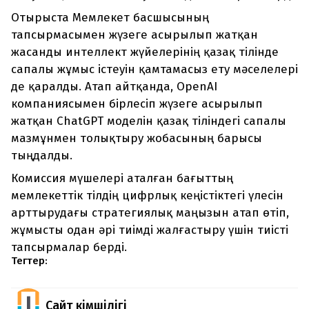
Отырыста Мемлекет басшысының
тапсырмасымен жүзеге асырылып жатқан
жасанды интеллект жүйелерінің қазақ тілінде
сапалы жұмыс істеуін қамтамасыз ету мәселелері
де қаралды. Атап айтқанда, OpenAI
компаниясымен бірлесіп жүзеге асырылып
жатқан ChatGPT моделін қазақ тіліндегі сапалы
мазмұнмен толықтыру жобасының барысы
тыңдалды.
Комиссия мүшелері аталған бағыттың
мемлекеттік тілдің цифрлық кеңістіктегі үлесін
арттырудағы стратегиялық маңызын атап өтіп,
жұмысты одан әрі тиімді жалғастыру үшін тиісті
тапсырмалар берді.
Тегтер:
Сайт Әкімшілігі