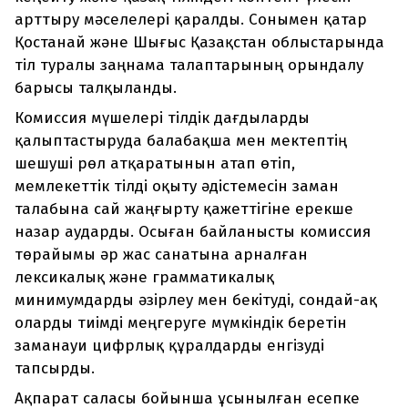
арттыру мәселелері қаралды. Сонымен қатар
Қостанай және Шығыс Қазақстан облыстарында
тіл туралы заңнама талаптарының орындалу
барысы талқыланды.
Комиссия мүшелері тілдік дағдыларды
қалыптастыруда балабақша мен мектептің
шешуші рөл атқаратынын атап өтіп,
мемлекеттік тілді оқыту әдістемесін заман
талабына сай жаңғырту қажеттігіне ерекше
назар аударды. Осыған байланысты комиссия
төрайымы әр жас санатына арналған
лексикалық және грамматикалық
минимумдарды әзірлеу мен бекітуді, сондай-ақ
оларды тиімді меңгеруге мүмкіндік беретін
заманауи цифрлық құралдарды енгізуді
тапсырды.
Ақпарат саласы бойынша ұсынылған есепке