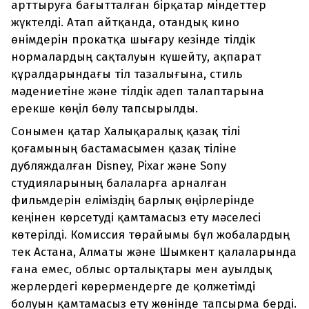
арттыруға бағытталған бірқатар міндеттер
жүктелді. Атап айтқанда, отандық кино
өнімдерін прокатқа шығару кезінде тілдік
нормалардың сақталуын күшейту, ақпарат
құралдарындағы тіл тазалығына, стиль
мәдениетіне және тілдік әдеп талаптарына
ерекше көңіл бөлу тапсырылды.
Сонымен қатар Халықаралық қазақ тілі
қоғамының бастамасымен қазақ тіліне
дубляждалған Disney, Pixar және Sony
студияларының балаларға арналған
фильмдерін еліміздің барлық өңірлерінде
кеңінен көрсетуді қамтамасыз ету мәселесі
көтерілді. Комиссия төрайымы бұл жобалардың
тек Астана, Алматы және Шымкент қалаларында
ғана емес, облыс орталықтары мен ауылдық
жерлердегі көрермендерге де қолжетімді
болуын қамтамасыз ету жөнінде тапсырма берді.