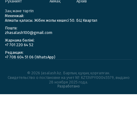
Руханият
Аймақ
Архив
Заң және тәртіп
Мекенжай:
Алматы қаласы. Жібек жолы көшесі 50. БЦ Квартал
Пошта:
zhasalash100@gmail.com
Жарнама бөлімі:
+7 701 220 64 52
Редакция:
+7 708 604 51 06 (WhatsApp)
© 2026 Jasalash.kz. Барлық құқық қорғалған.
Cвидетельство о постановке на учет № KZ13VPY00045579, выдано
28 ноября 2025 года.
Разработано