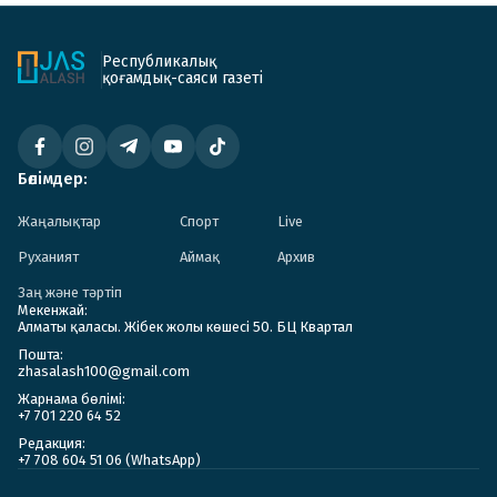
Республикалық
қоғамдық-саяси газеті
Бөлімдер:
Жаңалықтар
Спорт
Live
Руханият
Аймақ
Архив
Заң және тәртіп
Мекенжай:
Алматы қаласы. Жібек жолы көшесі 50. БЦ Квартал
Пошта:
zhasalash100@gmail.com
Жарнама бөлімі:
+7 701 220 64 52
Редакция:
+7 708 604 51 06 (WhatsApp)