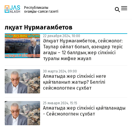
Республикалық
қоғамдық-саяси газеті
Әлқуат Нұрмағамбетов
Жаңалықтар
Спорт
22 декабря 2024, 10:00
Газетке жазылу
Live
Әлқуат Нұрмағамбетов, сейсмолог:
PDF форматтағы газетті ай сайын электронды
Руханият
Таулар ойпат болып, өзендер теріс
поштаңызға алып отырыңыз. Жаңа нөмір
Аймақ
ағады – 12 баллдық жер сілкінісі
шыққан сәтте сізге бірден жіберіледі. Тек email
Архив
туралы мифке жауап
енгізіңіз, біз қалғанын өзіміз жібереміз.
Заң және тәртіп
30 марта 2024, 09:00
Алматыда жер сілкінісі неге
Редакциямен байланыс
қайталанып жатыр? Белгілі
+7 708 604 51 06
сейсмологпен сұхбат
Жарнама бөлімі
+7 701 220 64 52
Пошта
zhasalash100@gmail.com
25 января 2024, 15:15
Алматыда жер сілкінісі қайталанады
- Сейсмологпен сұхбат