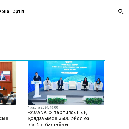
Және Тәртіп
1 марта 2024, 10:00
«AMANAT» партиясының
ясын
қолдауымен 3500 әйел өз
кәсібін бастайды