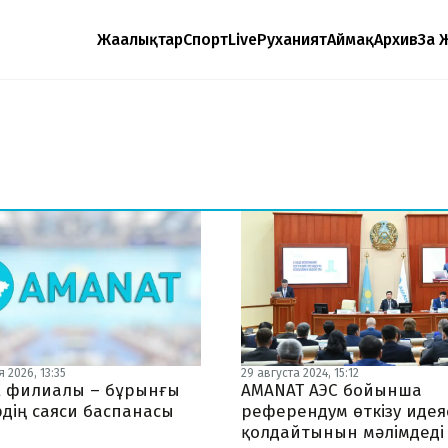
Жаңалықтар
Спорт
Live
Руханият
Аймақ
Архив
Заң 
 2026, 13:35
29 августа 2024, 15:12
 филиалы – бұрынғы
AMANAT АЭС бойынша
рдің саяси баспанасы
референдум өткізу иде
қолдайтынын мәлімдеді