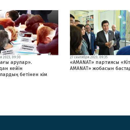
я 2023, 09:30
27 сентября 2023, 09:35
ағы арулар».
«AMANAT» партиясы «Кіт
дан кейін
AMANAT» жобасын баста
лардың бетінен кім