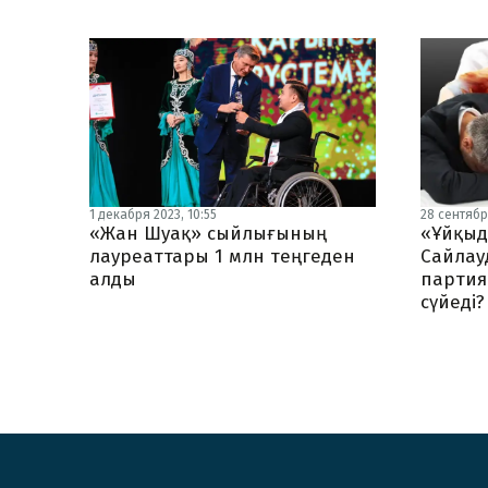
1 декабря 2023, 10:55
28 сентябр
«Жан Шуақ» сыйлығының
«Ұйқыд
лауреаттары 1 млн теңгеден
Сайлау
алды
партия
сүйеді?