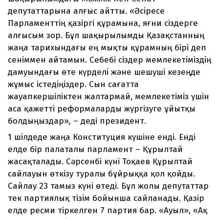
депутаттарына алғыс айтты. «Әсіресе
Парламенттің қазіргі құрамына, яғни сіздерге
алғысым зор. Бұл шақырылымды Қазақстанның
жаңа тарихындағы ең мықты құрамның бірі деп
сеніммен айтамын. Себебі сіздер мемлекетіміздің
дамуындағы өте күрделі және шешуші кезеңде
жұмыс істедіңіздер. Сын сағатта
жауапкершіліктен жалтармай, мемлекетіміз үшін
аса қажетті реформаларды жүргізуге ұйытқы
болдыңыздар»
,
– деді президент.
1 шілдеде жаңа Конституция күшіне енді. Енді
елде бір палаталы парламент – Құрылтай
жасақталады. Сәрсенбі күні Тоқаев Құрылтай
сайлауын өткізу туралы бұйрыққа қол қойды.
Сайлау 23 тамыз күні өтеді. Бұл жолы депутаттар
тек партиялық тізім бойынша сайланады. Қазір
елде ресми тіркелген 7 партия бар. «Ауыл», «Ақ