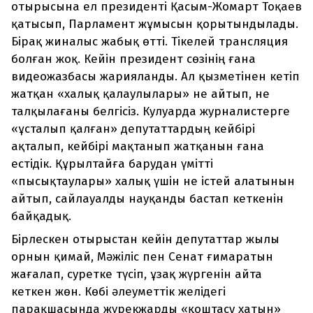
отырысына ел президенті Қасым-Жомарт Тоқаев
қатысып, Парламент жұмысын қорытындылады.
Бірақ жиналыс жабық өтті. Тікелей трансляция
болған жоқ. Кейін президент сөзінің ғана
видеожазбасы жарияланды. Ал қызметінен кетіп
жатқан «халық қалаулылары» не айтып, не
талқылағаны белгісіз. Кулуарда журналистерге
«ұсталып қалған» депутаттардың кейбірі
ақталып, кейбірі мақтанып жатқанын ғана
естідік. Құрылтайға барудан үмітті
«пысықтаулары» халық үшін не істей алатынын
айтып, сайлауалды науқанды бастап кеткенін
байқадық.
Бірлескен отырыстан кейін депутаттар жылы
орнын қимай, Мәжіліс пен Сенат ғимаратын
жағалап, суретке түсіп, ұзақ жүргенін айта
кеткен жөн. Көбі әлеуметтік желідегі
парақшасында жүрекжарды «қоштасу хатын»