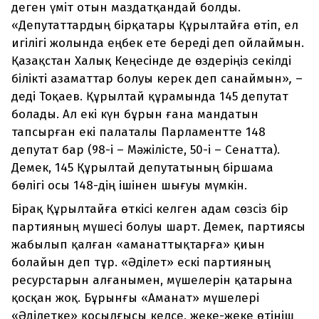
деген үміт отын маздатқандай болды.
«Депутаттардың бірқатары Құрылтайға өтіп, ел
игілігі жолында еңбек ете береді деп ойлаймын.
Қазақстан Халық Кеңесінде де өздеріңіз секілді
білікті азаматтар болуы керек деп санаймын»
,
–
деді Тоқаев. Құрылтай құрамында 145 депутат
болады. Ал екі күн бұрын ғана мандатын
тапсырған екі палаталы Парламентте 148
депутат бар (98-і – Мәжілісте, 50-і – Сенатта).
Демек, 145 Құрылтай депутатының біршама
бөлігі осы 148-дің ішінен шығуы мүмкін.
Бірақ Құрылтайға өткісі келген адам сөзсіз бір
партияның мүшесі болуы шарт. Демек, партиясы
жабылып қалған «аманаттықтарға» қиын
болайын деп тұр. «Әділет» ескі партияның
ресурстарын алғанымен, мүшелерін қатарына
қосқан жоқ. Бұрынғы «Аманат» мүшелері
«Әділетке» қосылғысы келсе, жеке-жеке өтініш