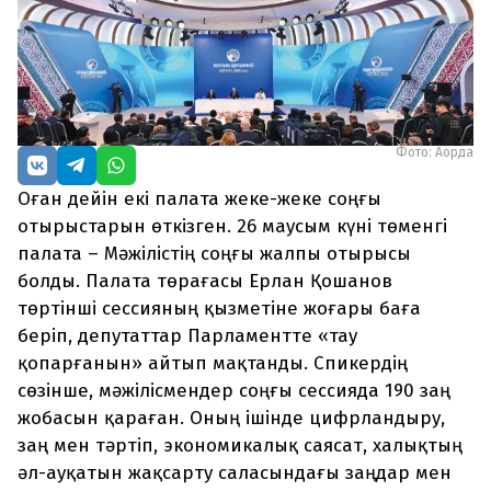
Фото: Ақорда
Оған дейін екі палата жеке-жеке соңғы
отырыстарын өткізген. 26 маусым күні төменгі
палата – Мәжілістің соңғы жалпы отырысы
болды. Палата төрағасы Ерлан Қошанов
төртінші сессияның қызметіне жоғары баға
беріп, депутаттар Парламентте «тау
қопарғанын» айтып мақтанды. Спикердің
сөзінше, мәжілісмендер соңғы сессияда 190 заң
жобасын қараған. Оның ішінде цифрландыру,
заң мен тәртіп, экономикалық саясат, халықтың
әл-ауқатын жақсарту саласындағы заңдар мен