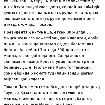
көшкен заң шығарушы орган мемлекеттігімізді
нығайтуға елеулі үлес қосты, сондай-ақ еліміздің
құқықтық негізін қалыптастыру және нарықтық
экономиканы орнықтыру ісінде маңызды рөл
атқарды», – деді Тоқаев.
Президенттің айтуынша, өткен 30 жылда 3,5
мыңға жуық аса қажетті заң қабылданған, әрбір
оныншы заңға депутаттар өздері бастамашы
болған. Ал кейінгі 3 жылда 300-ден аса өте
маңызды заң қабылданды. Сондай-ақ ел
заңнамасын жаңа Конституция нормаларына
бейімдеу үшін Парламент 9 заң топтамасын,
соның ішінде 6 конституциялық заңды шұғыл
әзірлеп, қабылдаған.
Тоқаев Парламентте қабылданған әрбір заңның
Тәуелсіз Қазақстанның келешегі үшін өте
маңызды екенін алға тарта отырып, барлық
шақырылымдағы Мәжіліс пен Сенат