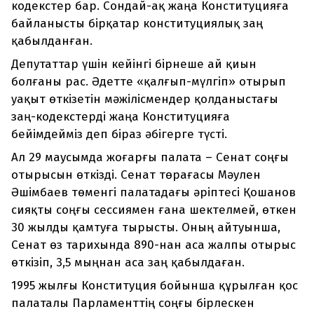
кодекстер бар. Сондай-ақ жаңа Конституцияға
байланысты бірқатар конституциялық заң
қабылданған.
Депутаттар үшін кейінгі бірнеше ай қиын
болғаны рас. Әдетте «қалғып-мүлгіп» отырып
уақыт өткізетін мәжілісмендер қолданыстағы
заң-кодекстерді жаңа Конституцияға
бейімдейміз деп біраз әбігерге түсті.
Ал 29 маусымда жоғарғы палата – Сенат соңғы
отырысын өткізді. Сенат төрағасы Мәулен
Әшімбаев төменгі палатадағы әріптесі Қошанов
сияқты соңғы сессиямен ғана шектелмей, өткен
30 жылды қамтуға тырысты. Оның айтуынша,
Сенат өз тарихында 890-нан аса жалпы отырыс
өткізіп, 3,5 мыңнан аса заң қабылдаған.
1995 жылғы Конституция бойынша құрылған қос
палаталы Парламенттің соңғы бірлескен