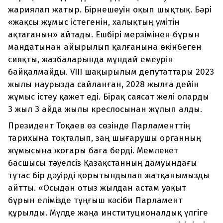
жариялап жатыр. Бірнешеуін оқып шықтық. Бәрі
«жақсы жұмыс істегенін, халықтың үмітін
ақтағанын» айтады. Ешбірі мерзімінен бұрын
мандатынан айырылып қалғанына өкінбеген
сияқты, жазбаларында мұндай емеурін
байқалмайды. VIII шақырылым депутаттары 2023
жылы наурызда сайланған, 2028 жылға дейін
жұмыс істеу қажет еді. Бірақ саясат желі оларды
3 жыл 3 айда жылы креслосынан жұлып алды.
Президент Тоқаев өз сөзінде Парламенттің
тарихына тоқталып, заң шығарушы органның
жұмысына жоғары баға берді. Мемлекет
басшысы тәуелсіз Қазақстанның дамуындағы
тұтас бір дәуірді қорытындылап жатқанымызды
айтты. «Осыдан отыз жылдан астам уақыт
бұрын елімізде тұңғыш кәсіби Парламент
құрылды. Мүлде жаңа институционалдық үлгіге