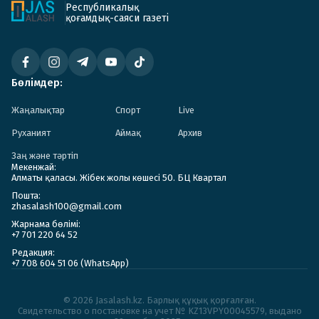
Республикалық
қоғамдық-саяси газеті
Бөлімдер:
Жаңалықтар
Спорт
Live
Руханият
Аймақ
Архив
Заң және тәртіп
Мекенжай:
Алматы қаласы. Жібек жолы көшесі 50. БЦ Квартал
Пошта:
zhasalash100@gmail.com
Жарнама бөлімі:
+7 701 220 64 52
Редакция:
+7 708 604 51 06 (WhatsApp)
© 2026 Jasalash.kz. Барлық құқық қорғалған.
Cвидетельство о постановке на учет № KZ13VPY00045579, выдано