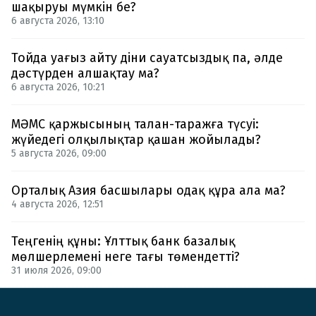
шақыруы мүмкін бе?
6 августа 2026, 13:10
Тойда уағыз айту діни сауатсыздық па, әлде
дәстүрден алшақтау ма?
6 августа 2026, 10:21
МӘМС қаржысының талан-таражға түсуі:
жүйедегі олқылықтар қашан жойылады?
5 августа 2026, 09:00
Орталық Азия басшылары одақ құра ала ма?
4 августа 2026, 12:51
Теңгенің құны: Ұлттық банк базалық
мөлшерлемені неге тағы төмендетті?
31 июля 2026, 09:00