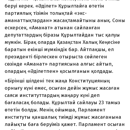
беруі керек. «Әділет» Құрылтайға өтетін
партиялық тізімін толықтай «экс-
аманаттықтардан» жасақтамайтыны анық. Соны
ескерсек, «Аманат» атынан сайланған
депутаттардың біразы Құрылтайдан тыс қалуы
мүмкін. Бірақ оларда Қазақстан Халық Кеңесіне
баратын екінші мүмкіндік бар. Айтпақшы, ел
президенті бірлескен отырыста сөйлеген
сөзінде «Аманат» партиясына алғыс айтып,
олардың «Әділетпен» қосылғанын қолдады.
«Бірінші шілдені тек жаңа Конституцияның
орнығу күні емес, осыған дейін жұмыс жасаған
саяси институттардың жаңару күні деп
бағаласақ болады. Құрылтай сайлауы 23 тамыз
өтетін болды. Менің ойымша, Парламент
институты қаншалық тиімді жұмыс жасағанына
лайықты баға беруіміз қажет. Парламент осыған