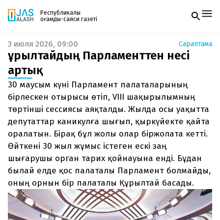
Республикалық
қоғамдық-саяси газеті
3 июля 2026, 09:00
Сараптама
Жаңалықтар
Құрылтайдың Парламенттен несі
Спорт
Газетке жазылу
Live
артық
PDF форматтағы газетті ай сайын электронды
Руханият
30 маусым күні Парламент палаталарының
поштаңызға алып отырыңыз. Жаңа нөмір
Аймақ
шыққан сәтте сізге бірден жіберіледі. Тек email
бірлескен отырысы өтіп, VIII шақырылымның
Архив
енгізіңіз, біз қалғанын өзіміз жібереміз.
Заң және тәртіп
төртінші сессиясы аяқталды. Жылда осы уақытта
депутаттар каникулға шығып, қыркүйекте қайта
Редакциямен байланыс
оралатын. Бірақ бұл жолы олар біржолата кетті.
+7 708 604 51 06
Өйткені 30 жыл жұмыс істеген ескі заң
Жарнама бөлімі
+7 701 220 64 52
шығарушы орган тарих қойнауына енді. Бұдан
Пошта
zhasalash100@gmail.com
былай елде қос палаталы Парламент болмайды,
оның орнын бір палаталы Құрылтай басады.