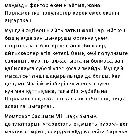
маңызды фактор екенін айтып, жаңа
Парламентке популистер керек емес екенін
аңғартқан.
Мұндай әңгіменің айтылатын жөні бар. Өйткені
біздің елде заң шығарушы органға үнемі
спортшылар, блогерлер, әнші-бишілер,
айтыскерлер өтіп кетеді. Оның көбі популизмге
салынып, жұртты алжастырғаны болмаса, заң
қабылдауға сүбелі үлес қоса алмайды. Мұндай
мысал сегізінші шақырылымда да болды. Кей
депутат Мәжіліс мінберінен анасын туған
күнімен құттықтаса, тағы бірі жұбайына
Парламенттің «көк папкасын» табыстап, айды
аспанға шығарған.
Мемлекет басшысы VIII шақырылым
депутаттарын «тарихтағы ең мықты құрам» деп
мақтай отырып, олардың «Құрылтайға барсақ»