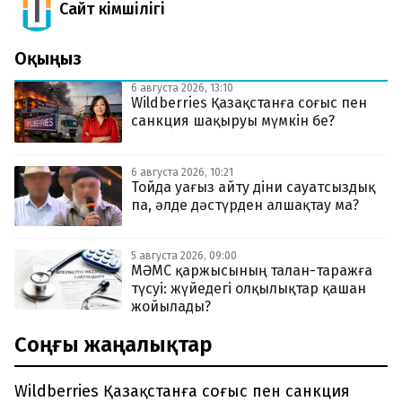
Сайт Әкімшілігі
Оқыңыз
6 августа 2026, 13:10
Wildberries Қазақстанға соғыс пен
санкция шақыруы мүмкін бе?
6 августа 2026, 10:21
Тойда уағыз айту діни сауатсыздық
па, әлде дәстүрден алшақтау ма?
5 августа 2026, 09:00
МӘМС қаржысының талан-таражға
түсуі: жүйедегі олқылықтар қашан
жойылады?
Соңғы жаңалықтар
Wildberries Қазақстанға соғыс пен санкция