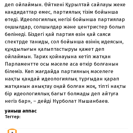
деп ойлаймын. Өйткені Құрылтай сайлауы жеке
кандидаттар емес, партиялық тізім бойынша
өтеді. Идеологиялық негізі бойынша партиялар
оңшылдар, солшылдар және центристер болып
бөлінеді. Біздегі қай партия өзін қай саяси
спектрде таниды, сол бойынша өзінің идеясын,
құндылығын қалыптастыруы қажет деп
ойлаймын. Тарих қойнауына кетіп жатқан
Парламентте осы мәселе аса өткір болғанын
білеміз. Көп жағдайда партияның мәселеге
нақты қандай идеологиялық тұрғыдан қарап
жатқанын анықтау оңай болған жоқ, тіпті нақты
бір идеологиялық бағыт болмады деп айтуға
негіз бар», – дейді Нұрболат Нышанбаев.
Қуаныш Қаппас
Тегтер: