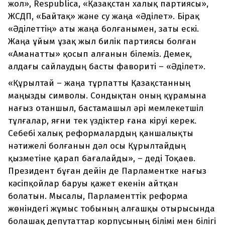
жол», Respublica, «Қазақстан халық партиясы»,
ЖСДП, «Байтақ» және су жаңа «Әділет». Бірақ
«Әділеттің» аты жаңа болғанымен, заты ескі.
Жаңа ұйым ұзақ жыл билік партиясы болған
«Аманатты» қосып алғанын білеміз. Демек,
алдағы сайлаудың басты фавориті – «Әділет».
«Құрылтай – жаңа тұрпатты Қазақстанның
маңызды символы. Сондықтан оның құрамына
нағыз отаншыл, бастамашыл әрі мемлекетшіл
тұлғалар, яғни тек үздіктер ғана кіруі керек.
Себебі халық реформалардың қаншалықты
нәтижелі болғанын дәл осы Құрылтайдың
қызметіне қарап бағалайды», – деді Тоқаев.
Президент бұған дейін де Парламентке нағыз
кәсіпқойлар баруы қажет екенін айтқан
болатын. Мысалы, Парламенттік реформа
жөніндегі жұмыс тобының алғашқы отырысында
болашақ депутаттар корпусының білімі мен білігі