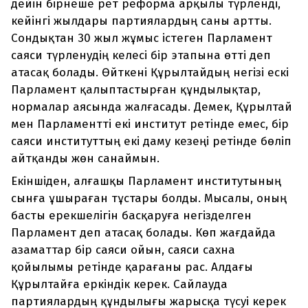
дейін бірнеше рет реформа арқылы түрленді,
кейінгі жылдары партиялардың саны артты.
Сондықтан 30 жыл жұмыс істеген Парламент
саяси түрленудің келесі бір этапына өтті деп
атасақ болады. Өйткені Құрылтайдың негізі ескі
Парламент қалыптастырған құндылықтар,
нормалар аясында жалғасады. Демек, Құрылтай
мен Парламентті екі институт ретінде емес, бір
саяси институттың екі даму кезеңі ретінде бөліп
айтқанды жөн санаймын.
Екіншіден, алғашқы Парламент институтының
сынға ұшыраған тұстары болды. Мысалы, оның
басты ерекшелігін басқаруға негізделген
Парламент деп атасақ болады. Көп жағдайда
азаматтар бір саяси ойын, саяси сахна
қойылымы ретінде қарағаны рас. Алдағы
Құрылтайға еркіндік керек. Сайлауда
партиялардың құндылығы жарысқа түсуі керек