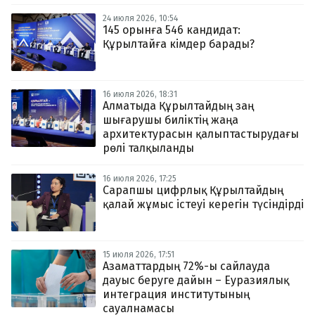
24 июля 2026, 10:54
145 орынға 546 кандидат:
Құрылтайға кімдер барады?
16 июля 2026, 18:31
Алматыда Құрылтайдың заң
шығарушы биліктің жаңа
архитектурасын қалыптастырудағы
рөлі талқыланды
16 июля 2026, 17:25
Сарапшы цифрлық Құрылтайдың
қалай жұмыс істеуі керегін түсіндірді
15 июля 2026, 17:51
Азаматтардың 72%-ы сайлауда
дауыс беруге дайын – Еуразиялық
интеграция институтының
сауалнамасы