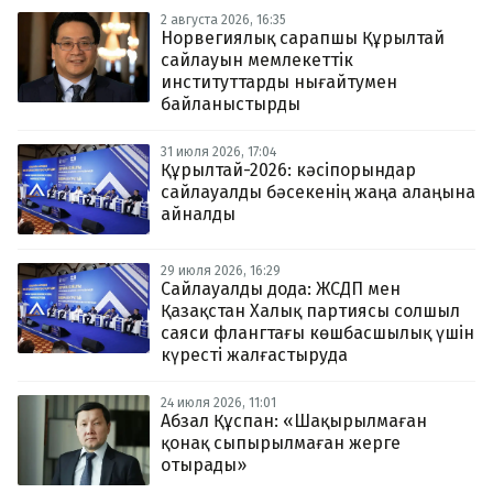
2 августа 2026, 16:35
Норвегиялық сарапшы Құрылтай
сайлауын мемлекеттік
институттарды нығайтумен
байланыстырды
31 июля 2026, 17:04
Құрылтай-2026: кәсіпорындар
сайлауалды бәсекенің жаңа алаңына
айналды
29 июля 2026, 16:29
Сайлауалды дода: ЖСДП мен
Қазақстан Халық партиясы солшыл
саяси флангтағы көшбасшылық үшін
күресті жалғастыруда
24 июля 2026, 11:01
Абзал Құспан: «Шақырылмаған
қонақ сыпырылмаған жерге
отырады»