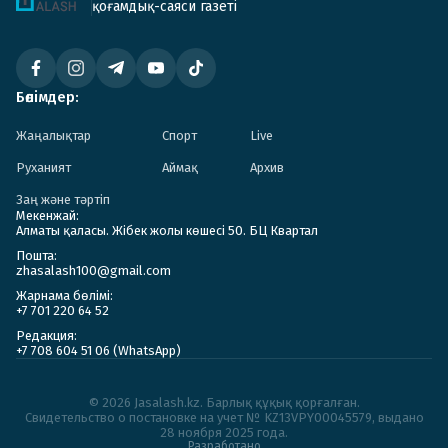
қоғамдық-саяси газеті
Бөлімдер:
Жаңалықтар
Спорт
Live
Руханият
Аймақ
Архив
Заң және тәртіп
Мекенжай:
Алматы қаласы. Жібек жолы көшесі 50. БЦ Квартал
Пошта:
zhasalash100@gmail.com
Жарнама бөлімі:
+7 701 220 64 52
Редакция:
+7 708 604 51 06 (WhatsApp)
© 2026 Jasalash.kz. Барлық құқық қорғалған.
Cвидетельство о постановке на учет № KZ13VPY00045579, выдано
28 ноября 2025 года.
Разработано