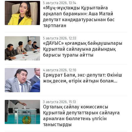
5 августа 2026, 13:14
«Мұң-мұқтажды Құрылтайға
арқалап барамын»: Аша Матай
депутат кандидатурасынан бас
тартпаған
5 августа 2026, 12:33
«ДАУЫС» қоғамдық байқаушылары
Құрылтай сайлауына дайындық
барысы туралы айтты
4 августа 2026, 12:10
Ермұрат Бапи, экс-депутат: Өкініш
жоқ десем, өтірік айтқан болам...
3 августа 2026, 15:13
Орталық сайлау комиссиясы
Құрылтай депутаттарын сайлауға
арналған бюллетень үлгісін
таныстырды