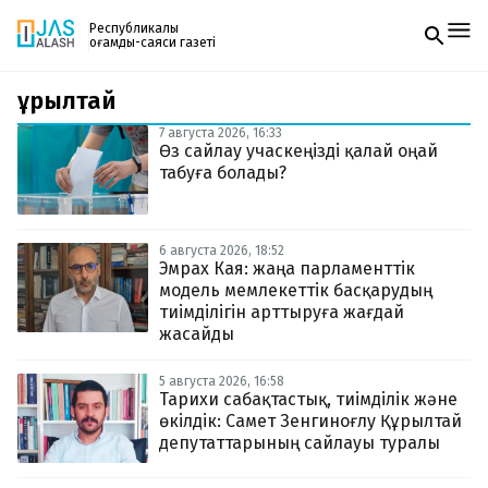
Республикалық
қоғамдық-саяси газеті
Құрылтай
Жаңалықтар
Спорт
7 августа 2026, 16:33
Газетке жазылу
Live
Өз сайлау учаскеңізді қалай оңай
PDF форматтағы газетті ай сайын электронды
Руханият
табуға болады?
поштаңызға алып отырыңыз. Жаңа нөмір
Аймақ
шыққан сәтте сізге бірден жіберіледі. Тек email
Архив
енгізіңіз, біз қалғанын өзіміз жібереміз.
Заң және тәртіп
6 августа 2026, 18:52
Эмрах Кая: жаңа парламенттік
модель мемлекеттік басқарудың
Редакциямен байланыс
+7 708 604 51 06
тиімділігін арттыруға жағдай
Жарнама бөлімі
жасайды
+7 701 220 64 52
Пошта
zhasalash100@gmail.com
5 августа 2026, 16:58
Тарихи сабақтастық, тиімділік және
өкілдік: Самет Зенгиноғлу Құрылтай
депутаттарының сайлауы туралы