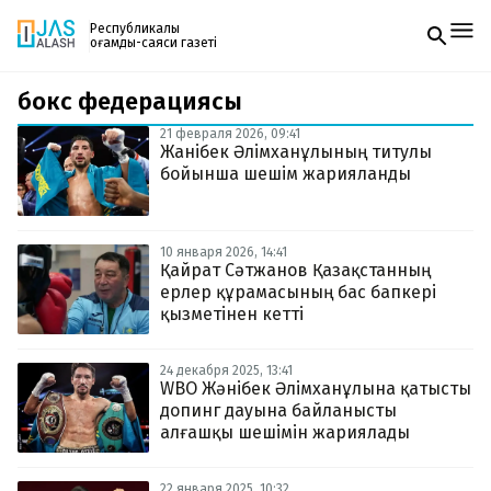
Республикалық
қоғамдық-саяси газеті
бокс федерациясы
Жаңалықтар
Спорт
21 февраля 2026, 09:41
Газетке жазылу
Live
Жанібек Әлімханұлының титулы
PDF форматтағы газетті ай сайын электронды
Руханият
бойынша шешім жарияланды
поштаңызға алып отырыңыз. Жаңа нөмір
Аймақ
шыққан сәтте сізге бірден жіберіледі. Тек email
Архив
енгізіңіз, біз қалғанын өзіміз жібереміз.
Заң және тәртіп
10 января 2026, 14:41
Қайрат Сәтжанов Қазақстанның
ерлер құрамасының бас бапкері
Редакциямен байланыс
+7 708 604 51 06
қызметінен кетті
Жарнама бөлімі
+7 701 220 64 52
Пошта
24 декабря 2025, 13:41
zhasalash100@gmail.com
WBO Жәнібек Әлімханұлына қатысты
допинг дауына байланысты
алғашқы шешімін жариялады
22 января 2025, 10:32