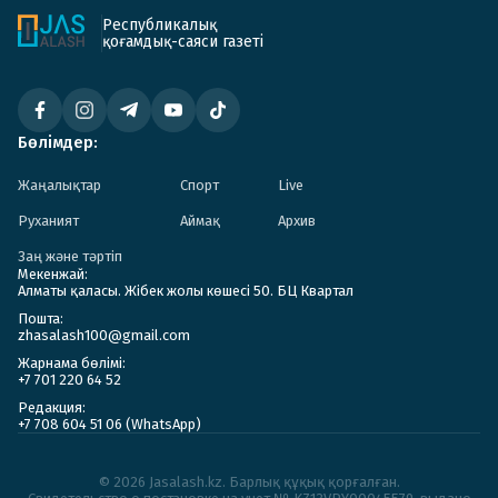
Республикалық
қоғамдық-саяси газеті
Бөлімдер:
Жаңалықтар
Спорт
Live
Руханият
Аймақ
Архив
Заң және тәртіп
Мекенжай:
Алматы қаласы. Жібек жолы көшесі 50. БЦ Квартал
Пошта:
zhasalash100@gmail.com
Жарнама бөлімі:
+7 701 220 64 52
Редакция:
+7 708 604 51 06 (WhatsApp)
© 2026 Jasalash.kz. Барлық құқық қорғалған.