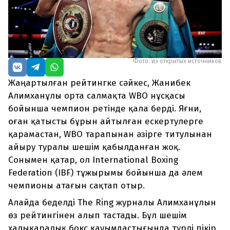
Фото: из открытых источников
Жаңартылған рейтингке сәйкес, Жанибек
Алимханұлы орта салмақта WBO нұсқасы
бойынша чемпион ретінде қала берді. Яғни,
оған қатысты бұрын айтылған ескертулерге
қарамастан, WBO тарапынан әзірге титулынан
айыру туралы шешім қабылданған жоқ.
Сонымен қатар, ол International Boxing
Federation (IBF) тұжырымы бойынша да әлем
чемпионы атағын сақтап отыр.
Алайда беделді The Ring журналы Алимханұлын
өз рейтингінен алып тастады. Бұл шешім
халықаралық бокс қауымдастығында түрлі пікір