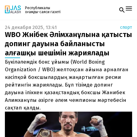
Республикалық
қоғамдық-саяси газеті
24 декабря 2025, 13:41
спорт
Жаңалықтар
WBO Жәнібек Әлімханұлына қатысты
Спорт
Газетке жазылу
Live
допинг дауына байланысты
PDF форматтағы газетті ай сайын электронды
Руханият
алғашқы шешімін жариялады
поштаңызға алып отырыңыз. Жаңа нөмір
Аймақ
шыққан сәтте сізге бірден жіберіледі. Тек email
Архив
Бүкіләлемдік бокс ұйымы (World Boxing
енгізіңіз, біз қалғанын өзіміз жібереміз.
Заң және тәртіп
Organization / WBO) желтоқсан айына арналған
кәсіпқой боксшылардың жаңартылған ресми
Редакциямен байланыс
рейтингін жариялады. Бұл тізімде допинг
+7 708 604 51 06
Жарнама бөлімі
дауына іліккен қазақстандық боксшы Жанибек
+7 701 220 64 52
Алимханұлы әзірге әлем чемпионы мәртебесін
Пошта
zhasalash100@gmail.com
сақтап қалды.