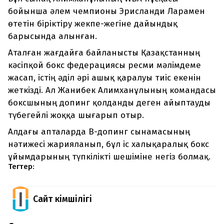
бойынша әлем чемпионы Эрисланди Ларамен
өтетін біріктіру жекпе-жегіне дайындық
барысында алынған.
Аталған жағдайға байланысты Қазақстанның
кәсіпқой бокс федерациясы ресми мәлімдеме
жасап, істің әділ әрі ашық қаралуы тиіс екенін
жеткізді. Ал Жанибек Алимханұлының командасы
боксшының допинг қолданды деген айыптауды
түбегейлі жоққа шығарып отыр.
Алдағы апталарда В-допинг сынамасының
нәтижесі жарияланып, бұл іс халықаралық бокс
ұйымдарының түпкілікті шешіміне негіз болмақ.
Тегтер:
Сайт Әкімшілігі