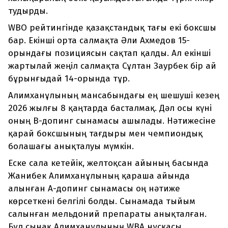
тудырды.
WBO рейтингінде қазақстандық тағы екі боксшы
бар. Екінші орта салмақта Әли Ахмедов 15-
орындағы позициясын сақтап қалды. Ал екінші
жартылай жеңіл салмақта Сұлтан Заурбек бір ай
бұрынғыдай 14-орында тұр.
Алимханұлының мансабындағы ең шешуші кезең
2026 жылғы 8 қаңтарда басталмақ. Дәл осы күні
оның В-допинг сынамасы ашылады. Нәтижесіне
қарай боксшының тағдыры мен чемпиондық
болашағы анықталуы мүмкін.
Еске сала кетейік, желтоқсан айының басында
Жанибек Алимханұлының қараша айында
алынған А-допинг сынамасы оң нәтиже
көрсеткені белгілі болды. Сынамада тыйым
салынған мельдоний препараты анықталған.
Бұл сынақ Алимханұлының WBA нұсқасы