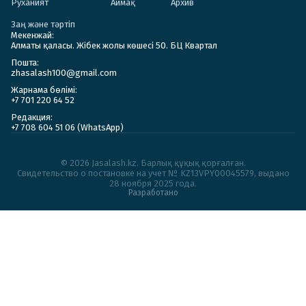
Руханият
Аймақ
Архив
Заң және тәртіп
Мекенжай:
Алматы қаласы. Жібек жолы көшесі 50. БЦ Квартал
Пошта:
zhasalash100@gmail.com
Жарнама бөлімі:
+7 701 220 64 52
Редакция:
+7 708 604 51 06 (WhatsApp)
© 2026 Jasalash.kz. Барлық құқық қорғалған.
Cвидетельство о постановке на учет № KZ13VPY00045579, выдано
28 ноября 2025 года.
Разработано