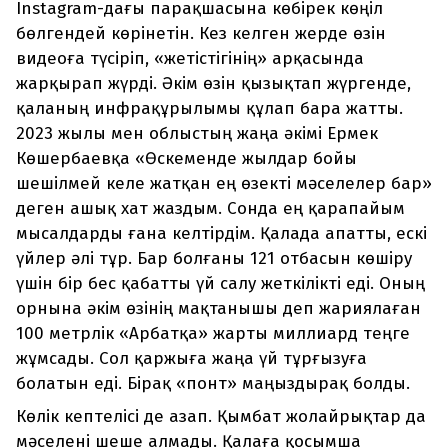
Instagram-дағы парақшасына көбірек көңіл
бөлгендей көрінетін. Кез келген жерде өзін
видеоға түсіріп, «жетістігінің» арқасында
жарқырап жүрді. Әкім өзін қызықтап жүргенде,
қаланың инфрақұрылымы құлап бара жатты.
2023 жылы мен облыстың жаңа әкімі Ермек
Көшербаевқа «Өскеменде жылдар бойы
шешілмей келе жатқан ең өзекті мәселелер бар»
деген ашық хат жаздым. Сонда ең қарапайым
мысалдарды ғана келтірдім. Қалада апатты, ескі
үйлер әлі тұр. Бар болғаны 121 отбасын көшіру
үшін бір бес қабатты үй салу жеткілікті еді. Оның
орнына әкім өзінің мақтанышы деп жариялаған
100 метрлік «Арбатқа» жарты миллиард теңге
жұмсады. Сол қаржыға жаңа үй тұрғызуға
болатын еді. Бірақ «понт» маңыздырақ болды.
Көлік кептелісі де азап. Қымбат жолайрықтар да
мәселені шеше алмады. Қалаға қосымша