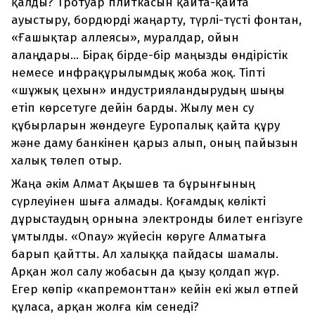
қалды? Тротуар плиткасын қайта-қайта
ауыстыру, бордюрді жаңарту, түрлі-түсті фонтан,
«Ғашықтар аллеясы», муралдар, ойын
алаңдары… Бірақ бірде-бір маңызды өндірістік
немесе инфрақұрылымдық жоба жоқ. Тіпті
«шұжық цехын» индустрияландырудың шыңы
етіп көрсетуге дейін барды. Жылу мен су
құбырларын жөндеуге Еуропалық қайта құру
және даму банкінен қарыз алып, оның пайызын
халық төлеп отыр.
Жаңа әкім Алмат Ақышев та бұрынғының
сүрлеуінен шыға алмады. Қоғамдық көлікті
дұрыстаудың орнына электронды билет енгізуге
ұмтылды. «Onay» жүйесін көруге Алматыға
барып қайтты. Ал халыққа пайдасы шамалы.
Арқан жол салу жобасын да қызу қолдап жүр.
Егер көпір «капремонттан» кейін екі жыл өтпей
құласа, арқан жолға кім сенеді?