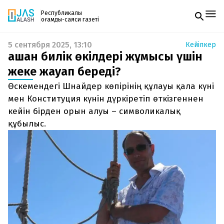
Республикалық
қоғамдық-саяси газеті
5 сентября 2025, 13:10
Кейіпкер
Жаңалықтар
Қашан билік өкілдері жұмысы үшін
Спорт
Газетке жазылу
Live
жеке жауап береді?
PDF форматтағы газетті ай сайын электронды
Руханият
Өскемендегі Шнайдер көпірінің құлауы қала күні
поштаңызға алып отырыңыз. Жаңа нөмір
Аймақ
шыққан сәтте сізге бірден жіберіледі. Тек email
мен Конституция күнін дүркіретіп өткізгеннен
Архив
енгізіңіз, біз қалғанын өзіміз жібереміз.
Заң және тәртіп
кейін бірден орын алуы – символикалық
құбылыс.
Редакциямен байланыс
+7 708 604 51 06
Жарнама бөлімі
+7 701 220 64 52
Пошта
zhasalash100@gmail.com