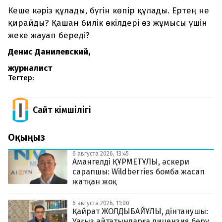
Кеше кәріз құлады, бүгін көпір құлады. Ертең не
қирайды? Қашан билік өкілдері өз жұмысы үшін
жеке жауап береді?
Денис Данилевский,
журналист
Тегтер:
Сайт Әкімшілігі
Оқыңыз
6 августа 2026, 13:45
Амангелді ҚҰРМЕТҰЛЫ, әскери
сарапшы: Wildberries бомба жасап
жатқан жоқ
6 августа 2026, 11:00
Қайрат ЖОЛДЫБАЙҰЛЫ, дінтанушы:
Уағыз айтатындарға лицензия беру