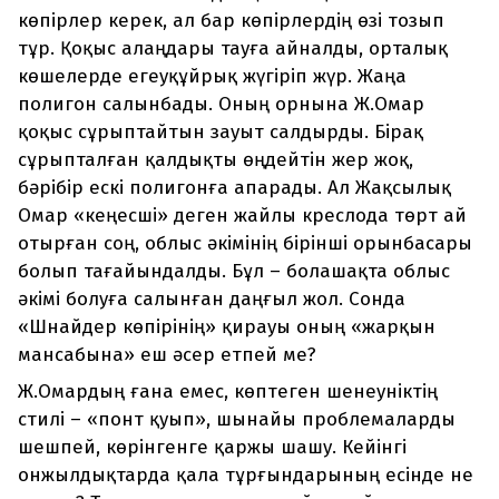
көпірлер керек, ал бар көпірлердің өзі тозып
тұр. Қоқыс алаңдары тауға айналды, орталық
көшелерде егеуқұйрық жүгіріп жүр. Жаңа
полигон салынбады. Оның орнына Ж.Омар
қоқыс сұрыптайтын зауыт салдырды. Бірақ
сұрыпталған қалдықты өңдейтін жер жоқ,
бәрібір ескі полигонға апарады. Ал Жақсылық
Омар «кеңесші» деген жайлы креслода төрт ай
отырған соң, облыс әкімінің бірінші орынбасары
болып тағайындалды. Бұл – болашақта облыс
әкімі болуға салынған даңғыл жол. Сонда
«Шнайдер көпірінің» қирауы оның «жарқын
мансабына» еш әсер етпей ме?
Ж.Омардың ғана емес, көптеген шенеуніктің
стилі – «понт қуып», шынайы проблемаларды
шешпей, көрінгенге қаржы шашу. Кейінгі
онжылдықтарда қала тұрғындарының есінде не