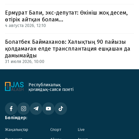
Ермұрат Бапи, экс-депутат: Өкініш жоқ десем,
өтірік айтқан болам...
4 августа 2026, 12:10
Болатбек Баймаханов: Халықтың 90 пайызы
қолдамаған елде трансплантация ешқашан да
дамымайды
31 июля 2026, 10:00
Республикалық
қоғамдық-саяси газеті
Бөлімдер:
Жаңалықтар
Спорт
Live