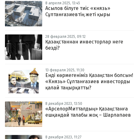
8 апреля 2025, 13:45
Асылов білуге тиіс «князь»
Сұлтанғазиевтің жеті қыры
28 февраля 2025, 09:12
Қазақстаннан инвесторлар неге
безді?
13 февраля 2025, 11:30
Енді көрмегеніміз Қазақстан болсын!
«Князь» Сұлтанғазиев инвесторды
қалай таңырқатты?
8 декабря 2023, 13:50
«АрселорМитталдың» Қазақстанға
ешқандай талабы жоқ – Шарлапаев
8 декабря 2023, 11:27