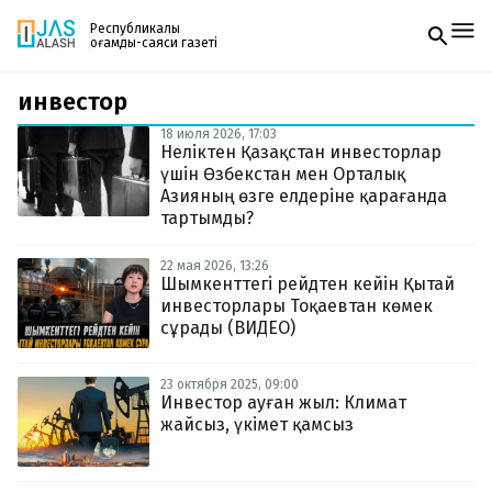
Республикалық
қоғамдық-саяси газеті
инвестор
Жаңалықтар
Спорт
18 июля 2026, 17:03
Газетке жазылу
Live
Неліктен Қазақстан инвесторлар
PDF форматтағы газетті ай сайын электронды
Руханият
үшін Өзбекстан мен Орталық
поштаңызға алып отырыңыз. Жаңа нөмір
Аймақ
Азияның өзге елдеріне қарағанда
шыққан сәтте сізге бірден жіберіледі. Тек email
Архив
тартымды?
енгізіңіз, біз қалғанын өзіміз жібереміз.
Заң және тәртіп
22 мая 2026, 13:26
Шымкенттегі рейдтен кейін Қытай
Редакциямен байланыс
инвесторлары Тоқаевтан көмек
+7 708 604 51 06
сұрады (ВИДЕО)
Жарнама бөлімі
+7 701 220 64 52
Пошта
zhasalash100@gmail.com
23 октября 2025, 09:00
Инвестор ауған жыл: Климат
жайсыз, үкімет қамсыз