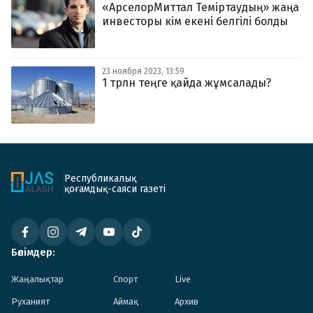
«АрселорМиттал Теміртаудың» жаңа
инвесторы кім екені белгілі болды
23 ноября 2023, 13:59
1 трлн теңге қайда жұмсалады?
Республикалық
қоғамдық-саяси газеті
Бөлімдер:
Жаңалықтар
Спорт
Live
Руханият
Аймақ
Архив