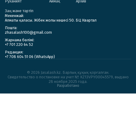
Руханият
Аймақ
Архив
Заң және тәртіп
Мекенжай:
Алматы қаласы. Жібек жолы көшесі 50. БЦ Квартал
Пошта:
zhasalash100@gmail.com
Жарнама бөлімі:
+7 701 220 64 52
Редакция:
+7 708 604 51 06 (WhatsApp)
© 2026 Jasalash.kz. Барлық құқық қорғалған.
Cвидетельство о постановке на учет № KZ13VPY00045579, выдано
28 ноября 2025 года.
Разработано