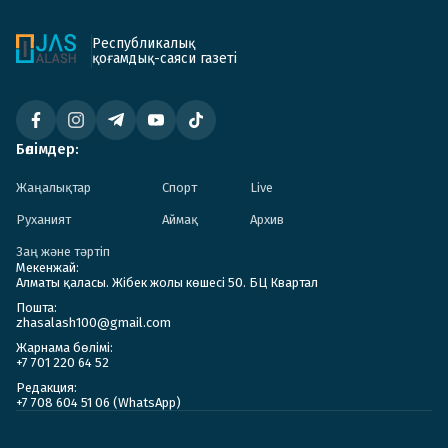
Республикалық
қоғамдық-саяси газеті
Бөлімдер:
Жаңалықтар
Спорт
Live
Руханият
Аймақ
Архив
Заң және тәртіп
Мекенжай:
Алматы қаласы. Жібек жолы көшесі 50. БЦ Квартал
Пошта:
zhasalash100@gmail.com
Жарнама бөлімі:
+7 701 220 64 52
Редакция:
+7 708 604 51 06 (WhatsApp)