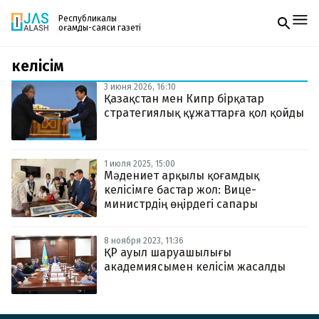
Республикалық
қоғамдық-саяси газеті
келісім
Жаңалықтар
Спорт
3 июня 2026, 16:10
Газетке жазылу
Live
Қазақстан мен Кипр бірқатар
PDF форматтағы газетті ай сайын электронды
Руханият
стратегиялық құжаттарға қол қойды
поштаңызға алып отырыңыз. Жаңа нөмір
Аймақ
шыққан сәтте сізге бірден жіберіледі. Тек email
Архив
енгізіңіз, біз қалғанын өзіміз жібереміз.
Заң және тәртіп
1 июля 2025, 15:00
Мәдениет арқылы қоғамдық
келісімге бастар жол: Вице-
Редакциямен байланыс
+7 708 604 51 06
министрдің өңірдегі сапары
Жарнама бөлімі
+7 701 220 64 52
Пошта
8 ноября 2023, 11:36
zhasalash100@gmail.com
ҚР ауыл шаруашылығы
академиясымен келісім жасалды