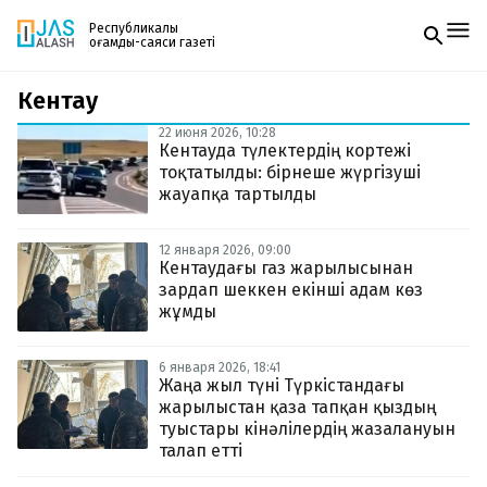
Республикалық
қоғамдық-саяси газеті
Кентау
Жаңалықтар
Спорт
22 июня 2026, 10:28
Газетке жазылу
Live
Кентауда түлектердің кортежі
PDF форматтағы газетті ай сайын электронды
Руханият
тоқтатылды: бірнеше жүргізуші
поштаңызға алып отырыңыз. Жаңа нөмір
Аймақ
жауапқа тартылды
шыққан сәтте сізге бірден жіберіледі. Тек email
Архив
енгізіңіз, біз қалғанын өзіміз жібереміз.
Заң және тәртіп
12 января 2026, 09:00
Кентаудағы газ жарылысынан
зардап шеккен екінші адам көз
Редакциямен байланыс
+7 708 604 51 06
жұмды
Жарнама бөлімі
+7 701 220 64 52
Пошта
6 января 2026, 18:41
zhasalash100@gmail.com
Жаңа жыл түні Түркістандағы
жарылыстан қаза тапқан қыздың
туыстары кінәлілердің жазалануын
талап етті