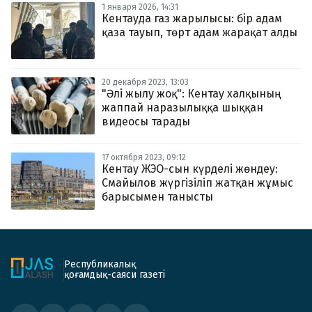
1 января 2026, 14:31
Кентауда газ жарылысы: бір адам
қаза тауып, төрт адам жарақат алды
20 декабря 2023, 13:03
"Әлі жылу жоқ": Кентау халқының
жаппай наразылыққа шыққан
видеосы тарады
17 октября 2023, 09:12
Кентау ЖЭО-сын күрделі жөндеу:
Смайылов жүргізіліп жатқан жұмыс
барысымен танысты
Республикалық
қоғамдық-саяси газеті