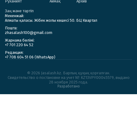
Руханият
Аймақ
Архив
Заң және тәртіп
Мекенжай:
Алматы қаласы. Жібек жолы көшесі 50. БЦ Квартал
Пошта:
zhasalash100@gmail.com
Жарнама бөлімі:
+7 701 220 64 52
Редакция:
+7 708 604 51 06 (WhatsApp)
© 2026 Jasalash.kz. Барлық құқық қорғалған.
Cвидетельство о постановке на учет № KZ13VPY00045579, выдано
28 ноября 2025 года.
Разработано