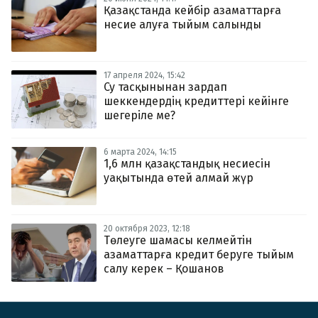
Қазақстанда кейбір азаматтарға
несие алуға тыйым салынды
17 апреля 2024, 15:42
Су тасқынынан зардап
шеккендердің кредиттері кейінге
шегеріле ме?
6 марта 2024, 14:15
1,6 млн қазақстандық несиесін
уақытында өтей алмай жүр
20 октября 2023, 12:18
Төлеуге шамасы келмейтін
азаматтарға кредит беруге тыйым
салу керек – Қошанов