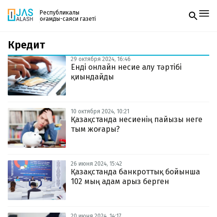
Республикалық
қоғамдық-саяси газеті
Кредит
Жаңалықтар
Спорт
29 октября 2024, 16:46
Газетке жазылу
Live
Енді онлайн несие алу тәртібі
PDF форматтағы газетті ай сайын электронды
Руханият
қиындайды
поштаңызға алып отырыңыз. Жаңа нөмір
Аймақ
шыққан сәтте сізге бірден жіберіледі. Тек email
Архив
енгізіңіз, біз қалғанын өзіміз жібереміз.
Заң және тәртіп
10 октября 2024, 10:21
Қазақстанда несиенің пайызы неге
тым жоғары?
Редакциямен байланыс
+7 708 604 51 06
Жарнама бөлімі
+7 701 220 64 52
Пошта
26 июня 2024, 15:42
zhasalash100@gmail.com
Қазақстанда банкроттық бойынша
102 мың адам арыз берген
20 июня 2024, 14:17