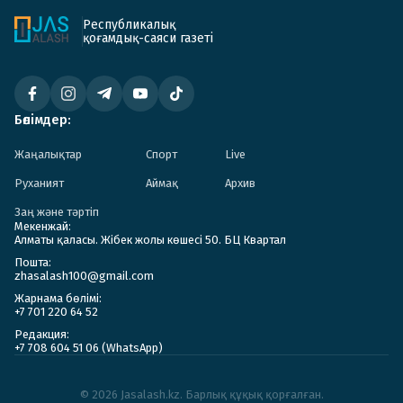
Республикалық
қоғамдық-саяси газеті
Бөлімдер:
Жаңалықтар
Спорт
Live
Руханият
Аймақ
Архив
Заң және тәртіп
Мекенжай:
Алматы қаласы. Жібек жолы көшесі 50. БЦ Квартал
Пошта:
zhasalash100@gmail.com
Жарнама бөлімі:
+7 701 220 64 52
Редакция:
+7 708 604 51 06 (WhatsApp)
© 2026 Jasalash.kz. Барлық құқық қорғалған.