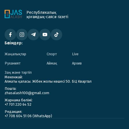
Республикалық
қоғамдық-саяси газеті
Бөлімдер:
Жаңалықтар
Спорт
Live
Руханият
Аймақ
Архив
Заң және тәртіп
Мекенжай:
Алматы қаласы. Жібек жолы көшесі 50. БЦ Квартал
Пошта:
zhasalash100@gmail.com
Жарнама бөлімі:
+7 701 220 64 52
Редакция:
+7 708 604 51 06 (WhatsApp)