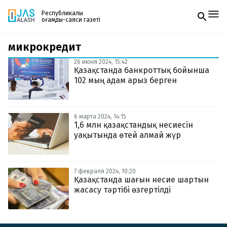
Республикалық
қоғамдық-саяси газеті
микрокредит
Жаңалықтар
Спорт
26 июня 2024, 15:42
Газетке жазылу
Live
Қазақстанда банкроттық бойынша
PDF форматтағы газетті ай сайын электронды
Руханият
102 мың адам арыз берген
поштаңызға алып отырыңыз. Жаңа нөмір
Аймақ
шыққан сәтте сізге бірден жіберіледі. Тек email
Архив
енгізіңіз, біз қалғанын өзіміз жібереміз.
Заң және тәртіп
6 марта 2024, 14:15
1,6 млн қазақстандық несиесін
уақытында өтей алмай жүр
Редакциямен байланыс
+7 708 604 51 06
Жарнама бөлімі
+7 701 220 64 52
Пошта
7 февраля 2024, 10:20
zhasalash100@gmail.com
Қазақстанда шағын несие шартын
жасасу тәртібі өзгертілді