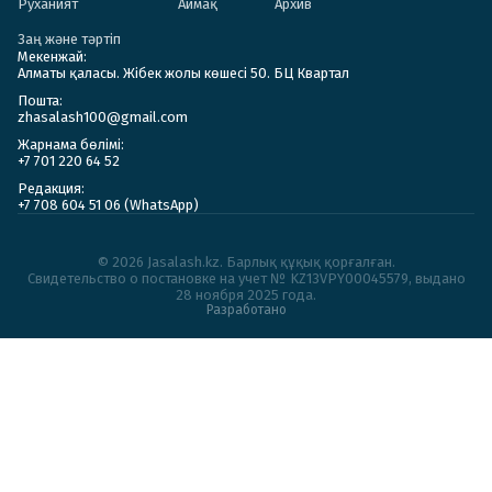
Руханият
Аймақ
Архив
Заң және тәртіп
Мекенжай:
Алматы қаласы. Жібек жолы көшесі 50. БЦ Квартал
Пошта:
zhasalash100@gmail.com
Жарнама бөлімі:
+7 701 220 64 52
Редакция:
+7 708 604 51 06 (WhatsApp)
© 2026 Jasalash.kz. Барлық құқық қорғалған.
Cвидетельство о постановке на учет № KZ13VPY00045579, выдано
28 ноября 2025 года.
Разработано