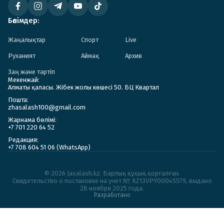
Бөлімдер:
Жаңалықтар
Спорт
Live
Руханият
Аймақ
Архив
Заң және тәртіп
Мекенжай:
Алматы қаласы. Жібек жолы көшесі 50. БЦ Квартал
Пошта:
zhasalash100@gmail.com
Жарнама бөлімі:
+7 701 220 64 52
Редакция:
+7 708 604 51 06 (WhatsApp)
© 2026 Jasalash.kz. Барлық құқық қорғалған.
Cвидетельство о постановке на учет № KZ13VPY00045579, выдано
28 ноября 2025 года.
Разработано