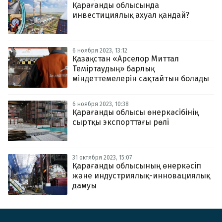
Қарағанды ​​облысында
инвестициялық ахуал қандай?
6 ноября 2023, 13:12
Қазақстан «Арселор Миттал
Теміртаудың» барлық
міндеттемелерін сақтайтын болады
6 ноября 2023, 10:38
Қарағанды облысы өнеркәсібінің
сыртқы экспорттағы рөлі
31 октября 2023, 15:07
Қарағанды облысының өнеркәсіп
және индустриялық-инновациялық
дамуы