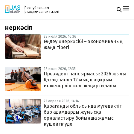
Республикалық
қоғамдық-саяси газеті
өнеркәсіп
Жаңалықтар
Спорт
28 июля 2026, 16:36
Газетке жазылу
Live
Өңдеу өнеркәсібі – экономиканың
PDF форматтағы газетті ай сайын электронды
Руханият
жаңа тірегі
поштаңызға алып отырыңыз. Жаңа нөмір
Аймақ
шыққан сәтте сізге бірден жіберіледі. Тек email
Архив
енгізіңіз, біз қалғанын өзіміз жібереміз.
Заң және тәртіп
28 июля 2026, 12:35
Президент тапсырмасы: 2026 жылы
Қазақстанда 12 мың шақырым
Редакциямен байланыс
+7 708 604 51 06
инженерлік желі жаңартылады
Жарнама бөлімі
+7 701 220 64 52
Пошта
22 апреля 2026, 14:14
zhasalash100@gmail.com
Қарағанды облысында мүгедектігі
бар адамдарды жұмысқа
орналастыру бойынша жұмыс
күшейтілуде