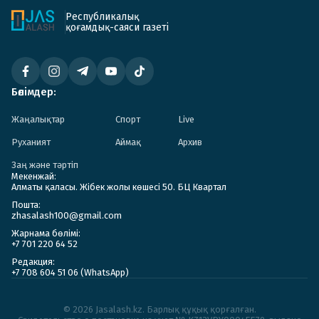
Республикалық
қоғамдық-саяси газеті
Бөлімдер:
Жаңалықтар
Спорт
Live
Руханият
Аймақ
Архив
Заң және тәртіп
Мекенжай:
Алматы қаласы. Жібек жолы көшесі 50. БЦ Квартал
Пошта:
zhasalash100@gmail.com
Жарнама бөлімі:
+7 701 220 64 52
Редакция:
+7 708 604 51 06 (WhatsApp)
© 2026 Jasalash.kz. Барлық құқық қорғалған.