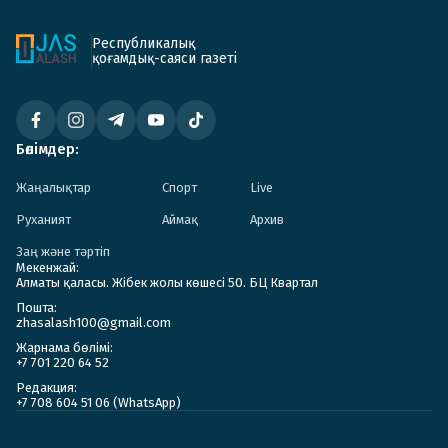
Республикалық
қоғамдық-саяси газеті
Бөлімдер:
Жаңалықтар
Спорт
Live
Руханият
Аймақ
Архив
Заң және тәртіп
Мекенжай:
Алматы қаласы. Жібек жолы көшесі 50. БЦ Квартал
Пошта:
zhasalash100@gmail.com
Жарнама бөлімі:
+7 701 220 64 52
Редакция:
+7 708 604 51 06 (WhatsApp)