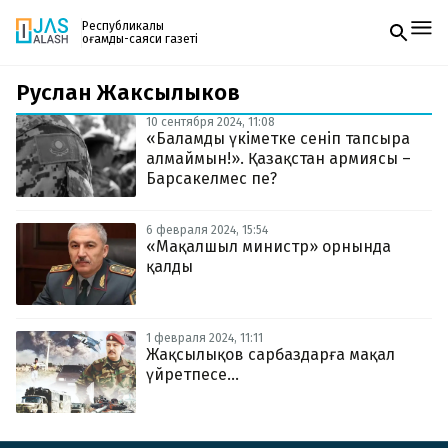
Республикалық
қоғамдық-саяси газеті
Руслан Жаксылыков
Жаңалықтар
Спорт
10 сентября 2024, 11:08
Газетке жазылу
Live
«Баламды үкіметке сеніп тапсыра
PDF форматтағы газетті ай сайын электронды
Руханият
алмаймын!». Қазақстан армиясы –
поштаңызға алып отырыңыз. Жаңа нөмір
Аймақ
Барсакелмес пе?
шыққан сәтте сізге бірден жіберіледі. Тек email
Архив
енгізіңіз, біз қалғанын өзіміз жібереміз.
Заң және тәртіп
6 февраля 2024, 15:54
«Мақалшыл министр» орнында
қалды
Редакциямен байланыс
+7 708 604 51 06
Жарнама бөлімі
+7 701 220 64 52
Пошта
1 февраля 2024, 11:11
zhasalash100@gmail.com
Жақсылықов сарбаздарға мақал
үйретпесе...