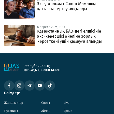
Экс-дипломат Сәкен Мамашқа
қатысты тергеу аяқталды
6 апреля 2025, 11:15
Қазақстанның БАӘ-дегі елшісінің
экс-кеңесшісі әйеліне зорлық
көрсеткені үшін қамауға алынды
Республикалық
қоғамдық-саяси газеті
Бөлімдер:
Жаңалықтар
Спорт
Live
Руханият
Аймақ
Архив