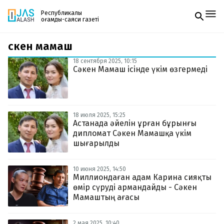
Республикалық
қоғамдық-саяси газеті
сәкен мамаш
Жаңалықтар
Спорт
18 сентября 2025, 10:15
Газетке жазылу
Live
Сәкен Мамаш ісінде үкім өзгермеді
PDF форматтағы газетті ай сайын электронды
Руханият
поштаңызға алып отырыңыз. Жаңа нөмір
Аймақ
шыққан сәтте сізге бірден жіберіледі. Тек email
Архив
енгізіңіз, біз қалғанын өзіміз жібереміз.
Заң және тәртіп
18 июля 2025, 15:25
Астанада әйелін ұрған бұрынғы
дипломат Сәкен Мамашқа үкім
Редакциямен байланыс
+7 708 604 51 06
шығарылды
Жарнама бөлімі
+7 701 220 64 52
Пошта
10 июня 2025, 14:50
zhasalash100@gmail.com
Миллиондаған адам Карина сияқты
өмір сүруді армандайды - Сәкен
Мамаштың ағасы
2 мая 2025, 10:40