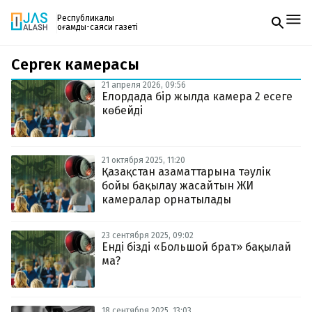
Республикалық
қоғамдық-саяси газеті
Сергек камерасы
Жаңалықтар
Спорт
21 апреля 2026, 09:56
Газетке жазылу
Live
Елордада бір жылда камера 2 есеге
PDF форматтағы газетті ай сайын электронды
Руханият
көбейді
поштаңызға алып отырыңыз. Жаңа нөмір
Аймақ
шыққан сәтте сізге бірден жіберіледі. Тек email
Архив
енгізіңіз, біз қалғанын өзіміз жібереміз.
Заң және тәртіп
21 октября 2025, 11:20
Қазақстан азаматтарына тәулік
бойы бақылау жасайтын ЖИ
Редакциямен байланыс
+7 708 604 51 06
камералар орнатылады
Жарнама бөлімі
+7 701 220 64 52
Пошта
23 сентября 2025, 09:02
zhasalash100@gmail.com
Енді бізді «Большой брат» бақылай
ма?
18 сентября 2025, 13:03