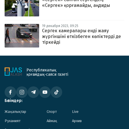
«Сергек» қорғамайды, аңдиды
19 декабря 2023, 09:25
Сергек камералары енді жаяу
жүргіншіні өткізбеген көліктерді де
тіркейді
Республикалық
қоғамдық-саяси газеті
Бөлімдер:
Жаңалықтар
Спорт
Live
Руханият
Аймақ
Архив