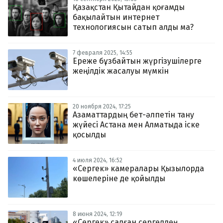
Қазақстан Қытайдан қоғамды
бақылайтын интернет
технологиясын сатып алды ма?
7 февраля 2025, 14:55
Ереже бұзбайтын жүргізушілерге
жеңілдік жасалуы мүмкін
20 ноября 2024, 17:25
Азаматтардың бет-әлпетін тану
жүйесі Астана мен Алматыда іске
қосылды
4 июля 2024, 16:52
«Сергек» камералары Қызылорда
көшелеріне де қойылды
8 июня 2024, 12:19
«Сергек» салған сергелдең.