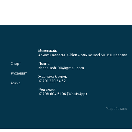
Мекенжай:
Алматы қаласы. Жібек жолы көшесі 50. БЦ Квартал
Спорт
Пошта:
zhasalash100@gmail.com
Руханият
Жарнама бөлімі:
+7 701 220 64 52
Архив
Редакция:
+7 708 604 51 06 (WhatsApp)
Разработано