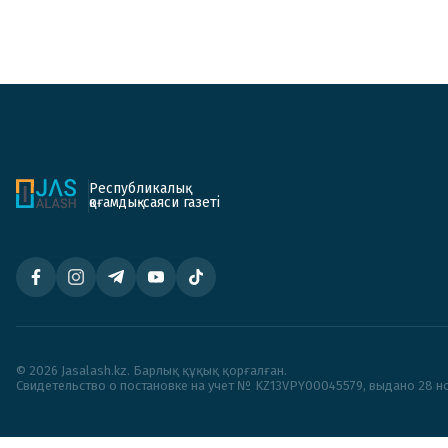
Республикалық
қоғамдық-саяси газеті
© 2026 Jasalash.kz. Барлық құқық қорғалған.
Cвидетельство о постановке на учет № KZ13VPY00045579, выдано 28 но