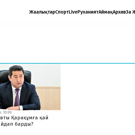
Жаңалықтар
Спорт
Live
Руханият
Аймақ
Архив
Заң 
, 10:00
вты Қарақұмға қай
айдап барды?