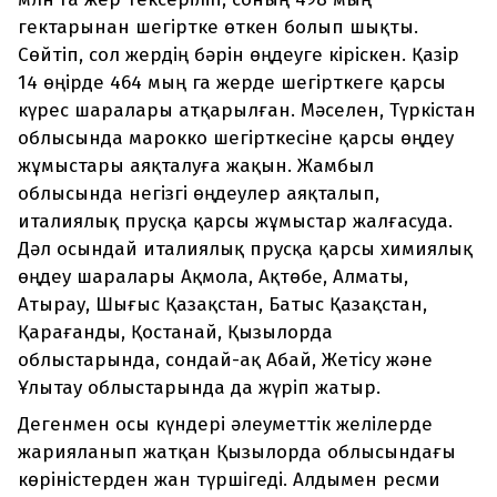
гектарынан шегіртке өткен болып шықты.
Сөйтіп, сол жердің бәрін өңдеуге кіріскен. Қазір
14 өңірде 464 мың га жерде шегірткеге қарсы
күрес шаралары атқарылған. Мәселен, Түркістан
облысында марокко шегірткесіне қарсы өңдеу
жұмыстары аяқталуға жақын. Жамбыл
облысында негізгі өңдеулер аяқталып,
италиялық прусқа қарсы жұмыстар жалғасуда.
Дәл осындай италиялық прусқа қарсы химиялық
өңдеу шаралары Ақмола, Ақтөбе, Алматы,
Атырау, Шығыс Қазақстан, Батыс Қазақстан,
Қарағанды, Қостанай, Қызылорда
облыстарында, сондай-ақ Абай, Жетісу және
Ұлытау облыстарында да жүріп жатыр.
Дегенмен осы күндері әлеуметтік желілерде
жарияланып жатқан Қызылорда облысындағы
көріністерден жан түршігеді. Алдымен ресми