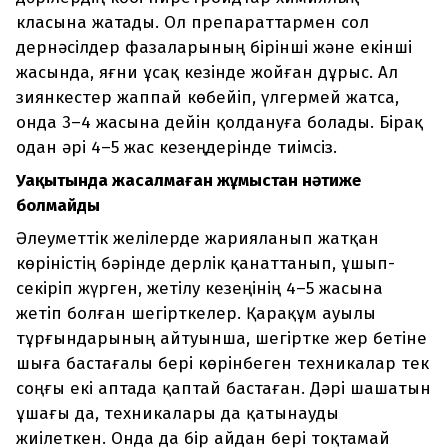
класына жатады. Ол препараттармен сол
дернәсілдер фазаларының бірінші және екінші
жасында, яғни ұсақ кезінде жойған дұрыс. Ал
зиянкестер жаппай көбейіп, үлгермей жатса,
онда 3–4 жасына дейін қолдануға болады. Бірақ
одан әрі 4–5 жас кезеңдерінде тиімсіз.
Уақытында жасалмаған жұмыстан нәтиже
болмайды
Әлеуметтік желілерде жарияланып жатқан
көріністің бәрінде дерлік қанаттанып, ұшып-
секіріп жүрген, жетілу кезеңінің 4–5 жасына
жетіп болған шегірткелер. Қарақұм ауылы
тұрғындарының айтуынша, шегіртке жер бетіне
шыға бастағалы бері көрінбеген техникалар тек
соңғы екі аптада қаптай бастаған. Дәрі шашатын
ұшағы да, техникалары да қатынауды
жиілеткен. Онда да бір айдан бері тоқтамай