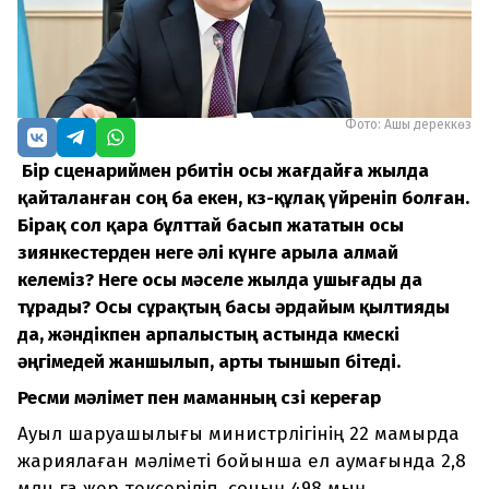
Фото: Ашық дереккөз
Бір сценариймен өрбитін осы жағдайға жылда
қайталанған соң ба екен, көз-құлақ үйреніп болған.
Бірақ сол қара бұлттай басып жататын осы
зиянкестерден неге әлі күнге арыла алмай
келеміз? Неге осы мәселе жылда ушығады да
тұрады? Осы сұрақтың басы әрдайым қылтияды
да, жәндікпен арпалыстың астында көмескі
әңгімедей жаншылып, арты тыншып бітеді.
Ресми мәлімет пен маманның сөзі кереғар
Ауыл шаруашылығы министрлігінің 22 мамырда
жариялаған мәліметі бойынша ел аумағында 2,8
млн га жер тексеріліп, соның 498 мың