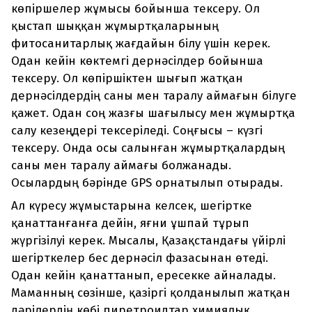
көпіршелер жұмысы бойынша тексеру. Ол
қыстап шыққан жұмыртқаларының
фитосанитарлық жағдайын білу үшін керек.
Одан кейін көктемгі дернәсілдер бойынша
тексеру. Ол көпіршіктен шығып жатқан
дернәсілдердің саны мен таралу аймағын білуге
қажет. Одан соң жазғы шағылысу мен жұмыртқа
салу кезеңдері тексеріледі. Соңғысы – күзгі
тексеру. Онда осы салынған жұмыртқалардың
саны мен таралу аймағы болжанады.
Осылардың бәрінде GPS орнатылып отырады.
Ал күресу жұмыстарына келсек, шегіртке
қанаттанғанға дейін, яғни ұшпай тұрып
жүргізілуі керек. Мысалы, Қазақстандағы үйірлі
шегірткелер бес дернәсіл фазасынан өтеді.
Одан кейін қанаттанып, ересекке айналады.
Маманның сөзінше, қазіргі қолданылып жатқан
дәрілердің көбі пиретроидтар химиялық