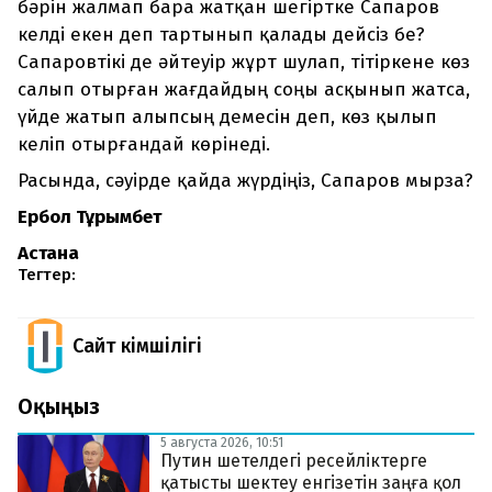
бәрін жалмап бара жатқан шегіртке Сапаров
келді екен деп тартынып қалады дейсіз бе?
Сапаровтікі де әйтеуір жұрт шулап, тітіркене көз
салып отырған жағдайдың соңы асқынып жатса,
үйде жатып алыпсың демесін деп, көз қылып
келіп отырғандай көрінеді.
Расында, сәуірде қайда жүрдіңіз, Сапаров мырза?
Ербол Тұрымбет
Астана
Тегтер:
Сайт Әкімшілігі
Оқыңыз
5 августа 2026, 10:51
Путин шетелдегі ресейліктерге
қатысты шектеу енгізетін заңға қол