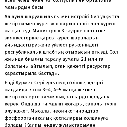
есептеледі екен. Ал солтүстік пен орталықта
мамырдың басы.
Ал ауыл шаруашылығы министрлігі бұл уақытта
шегірткемен күрес жоспарын енді ғана құрып
жатқан еді. Министрлік 3 сәуірде шегіртке
зиянкестеріне қарсы күрес шараларын
ұйымдастыру және үйлестіру жөніндегі
республикалық штабтың отырысын өткізді. Сол
жиында биылғы таралу аумағы 2,1 млн га
болатыны айтылып, оған қажетті ресурстар
қарастырыла бастады.
Енді Құрмет Серікұлының сөзінше, қазіргі
жағдайда, яғни 3–4, 4–5 жасқа жеткен
шегірткелерге химиялық заттарды қолдану
керек. Онда да тиімділігі жоғары, сапалы түрін
алу қажет. Мысалы, неоникотиноидтар,
фосфоорганикалық қоспаларды қолдануға
болады. Жалпы, өңдеу жұмыстарымен