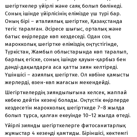
шегірткелер үйірлі және саяқ болып бөлінеді.
Соның ішінде үйірлісінің елімізде үш түрі бар.
Оның бірі – италиялық шегіртке, Қазақстанда
тегіс таралған. Әсіресе шығыс, орталық және
батыс өңірлерде көп кездеседі. Одан соң
марокколық шегіртке еліміздің оңтүстігінде,
Түркістан, Жамбыл облыстарында көп таралып,
барлық егіске, соның ішінде қауын-қарбыз бен
дәнді-дақылдарға аса қатты зиян келтіреді.
Үшіншісі – азиялық шегіртке. Ол көбіне қамысты
жерлерді, өзен-көл жағасын мекендейді.
Шегірткелердің зияндылығына келсек, жаппай
көбею дейтін кезеңі болады. Оңтүстік өңірлерде
кездесетін марокколық шегірткеде 7–8 жылда
болып тұрса, қалған екеуінде 10–12 жылда өтеді.
Үйірлі зиянды шегірткелерге фитосанитарлық
жұмыстар 4 кезеңді қамтиды. Біріншісі, көктемгі