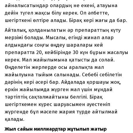
айналысатындар олардың не екені, атауына
дейін түгел жақсы білу керек. Ол әлбетте,
шегірткені өлтіре алады. Бірақ кері жағы да бар.
Айталық, қолданылатын әр препараттың күту
мерзімі болады. Мысалы, егінді жинап алар
алдындағы соңғы өңдеу шаралары кей
препаратта 20, кейбірінде 30 күн бұрын жасалуы
керек. Мал жайылымына қатысты да солай.
Өңделетін жерлерде осы аралықта мал
жайылуына тыйым салынады. Себебі себілетін
дәрінің кері әсері бар. Айдалада қоршауы жоқ,
еркін жайылымда жүрген мал үшін мұндай
тәртіптің сақталмайтыны белгілі. Бірақ
шегірткемен күрес шаруасымен әуестеніп
жүргенде бұл мәселе жария түрде айтылмай
қалады.
Жыл сайын миллиардтар жұтылып жатыр