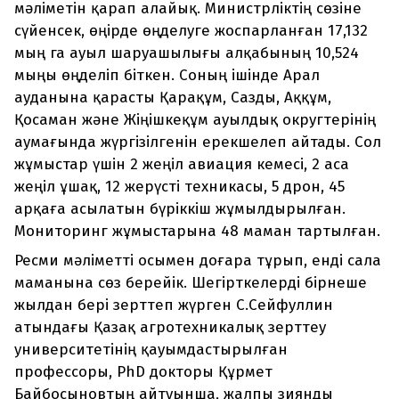
мәліметін қарап алайық. Министрліктің сөзіне
сүйенсек, өңірде өңделуге жоспарланған 17,132
мың га ауыл шаруашылығы алқабының 10,524
мыңы өңделіп біткен. Соның ішінде Арал
ауданына қарасты Қарақұм, Сазды, Аққұм,
Қосаман және Жіңішкеқұм ауылдық округтерінің
аумағында жүргізілгенін ерекшелеп айтады. Сол
жұмыстар үшін 2 жеңіл авиация кемесі, 2 аса
жеңіл ұшақ, 12 жерүсті техникасы, 5 дрон, 45
арқаға асылатын бүріккіш жұмылдырылған.
Мониторинг жұмыстарына 48 маман тартылған.
Ресми мәліметті осымен доғара тұрып, енді сала
маманына сөз берейік. Шегірткелерді бірнеше
жылдан бері зерттеп жүрген С.Сейфуллин
атындағы Қазақ агротехникалық зерттеу
университетінің қауымдастырылған
профессоры, PhD докторы Құрмет
Байбосыновтың айтуынша, жалпы зиянды