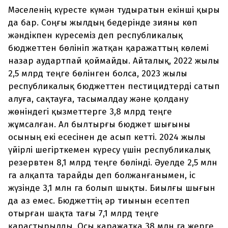
Мәселенің күресте күмән тудыратын екінші қыры
да бар. Соңғы жылдың бедерінде зияны көп
жәндікпен күресеміз деп республикалық
бюджеттен бөлініп жатқан қаражаттың көлемі
назар аудартпай қоймайды. Айталық, 2022 жылы
2,5 млрд теңге бөлінген болса, 2023 жылы
республикалық бюджеттен пестицидтерді сатып
алуға, сақтауға, тасымалдау және қолдану
жөніндегі қызметтерге 3,8 млрд теңге
жұмсалған. Ал былтырғы бюджет шығыны
осының екі есесінен де асып кетті. 2024 жылы
үйірлі шегірткемен күресу үшін республикалық
резервтен 8,1 млрд теңге бөлінді. Әуелде 2,5 млн
га алқапта тарайды деп болжанғанымен, іс
жүзінде 3,1 млн га болып шықты. Биылғы шығын
да аз емес. Бюджеттің әр тиынын есептеп
отырған шақта тағы 7,1 млрд теңге
қарастырылды. Осы қаражатқа 38 млн га жерге