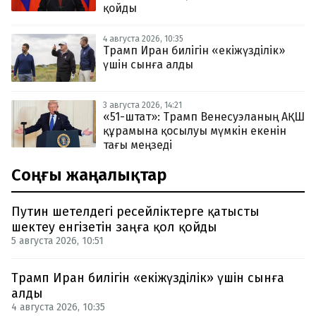
қойды
4 августа 2026, 10:35
Трамп Иран билігін «екіжүзділік»
үшін сынға алды
3 августа 2026, 14:21
«51-штат»: Трамп Венесуэланың АҚШ
құрамына қосылуы мүмкін екенін
тағы меңзеді
Соңғы жаңалықтар
Путин шетелдегі ресейліктерге қатысты
шектеу енгізетін заңға қол қойды
5 августа 2026, 10:51
Трамп Иран билігін «екіжүзділік» үшін сынға
алды
4 августа 2026, 10:35