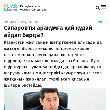
Республикалық
қоғамдық-саяси газеті
28 мая 2025, 10:00
Саясат
Жаңалықтар
Сапаровты Қарақұмға қай құдай
Спорт
Газетке жазылу
Live
айдап барды?
PDF форматтағы газетті ай сайын электронды
Руханият
Қазақстан жыл сайын шегірткемен алысады да
поштаңызға алып отырыңыз. Жаңа нөмір
Аймақ
шыққан сәтте сізге бірден жіберіледі. Тек email
жатады. Әсіресе көкөніс пен жеміс-жидек
Архив
енгізіңіз, біз қалғанын өзіміз жібереміз.
Заң және тәртіп
егістігімен көп шұғылданатын оңтүстік
өңірлерде осы мәселе жылда сөз болады. Әуелі
Редакциямен байланыс
өңір жұрты шулап бастайды да, артынша ауыл
+7 708 604 51 06
шаруашылығы министрлігі қауырт жұмыс істеп
Жарнама бөлімі
+7 701 220 64 52
жатқанын жариялап, түрлі есеп-қисабын
Пошта
zhasalash100@gmail.com
шығара бастайды.