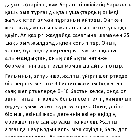
дауыл көтеріліп, құм борап, тіршіліктің берекесін
қашырып тұрғандықтан ұшақтардың өнімді
жұмыс істей алмай тұрғанын айтады. Өйткені
жел жылдамдығы шамадан асып кетсе, ұшаққа
қауіп. Ал қазіргі жағдайда сағатына шамамен 25
шақырым жылдамдықпен соғып тұр. Оның
үстіне, бұл өңдеу шаралары тым кеш қолға
алынғандықтан, оның лайықты нәтиже
бермейтінін зерттеуші маман да айтып отыр.
Ғалымның айтуынша, жалпы, үйірлі шегірткеде
бір шаршы метрге 3 бастан жоғары болса, ал
саяқ шегірткелерде 8–10 бастан келсе, онда ол
зиян тигізетін көлем болып есептеліп, химиялық
өңдеу жұмыстарын жүргізу керек. Оның үстіне,
бірінші, екінші жасы дегеннің өзі әр өңірдің
ерекшелігіне сай әр уақытқа келеді. Жалпы
алғанда наурыздың аяғы мен сәуірдің басы деп