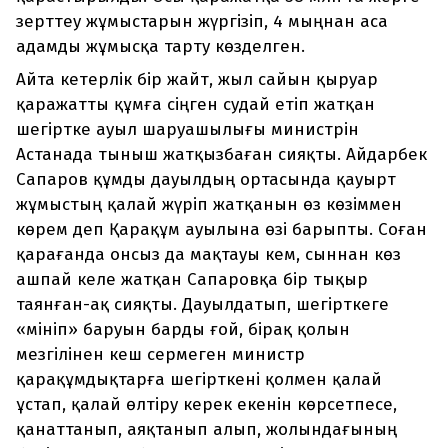
зерттеу жұмыстарын жүргізіп, 4 мыңнан аса
адамды жұмысқа тарту көзделген.
Айта кетерлік бір жайт, жыл сайын қыруар
қаражатты құмға сіңген судай етіп жатқан
шегіртке ауыл шаруашылығы министрін
Астанада тыныш жатқызбаған сияқты. Айдарбек
Сапаров құмды дауылдың ортасында қауырт
жұмыстың қалай жүріп жатқанын өз көзіммен
көрем деп Қарақұм ауылына өзі барыпты. Соған
қарағанда онсыз да мақтауы кем, сыннан көз
ашпай келе жатқан Сапаровқа бір тықыр
таянған-ақ сияқты. Дауылдатып, шегірткеге
«мініп» баруын барды ғой, бірақ қолын
мезгілінен кеш сермеген министр
қарақұмдықтарға шегірткені қолмен қалай
ұстап, қалай өлтіру керек екенін көрсетпесе,
қанаттанып, аяқтанып алып, жолындағының